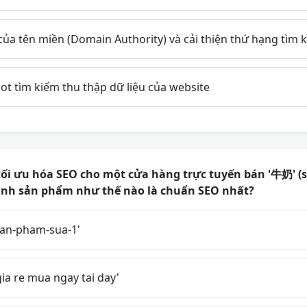
của tên miền (Domain Authority) và cải thiện thứ hạng tìm 
t tìm kiếm thu thập dữ liệu của website
i ưu hóa SEO cho một cửa hàng trực tuyến bán '牛奶' (sữ
h ảnh sản phẩm như thế nào là chuẩn SEO nhất?
san-pham-sua-1'
ia re mua ngay tai day'