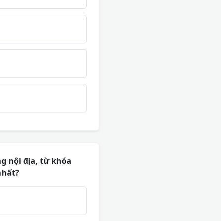
g nội địa, từ khóa
nhất?