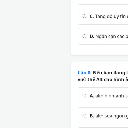
C.
Tăng độ uy tín 
D.
Ngăn cản các bo
Câu 8:
Nếu bạn đang tố
viết thẻ Alt cho hìn
A.
alt='hinh-anh-
B.
alt='sua ngon g