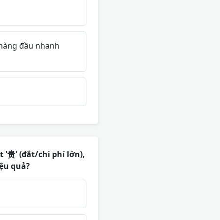
í hàng đầu nhanh
'贵' (đắt/chi phí lớn),
iệu quả?