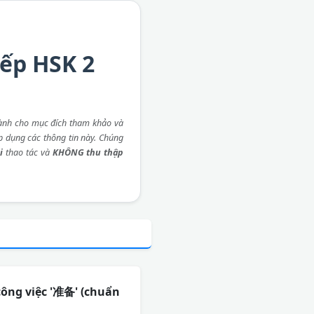
iếp HSK 2
ành cho mục đích tham khảo và
áp dụng các thông tin này. Chúng
i
thao tác và
KHÔNG thu thập
công việc '准备' (chuẩn