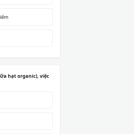
kiếm
a hạt organic), việc