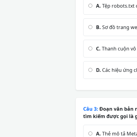
A.
Tệp robots.txt
B.
Sơ đồ trang we
C.
Thanh cuộn vô 
D.
Các hiệu ứng c
Câu 3:
Đoạn văn bản ng
tìm kiếm được gọi là 
A.
Thẻ mô tả Meta