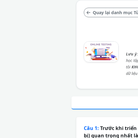
Quay lại danh mục Từ
Lưu ý
học tậ
tôi
KH
dữ liệu
Câu 1:
Trước khi triển
bị) quan trọng nhất là