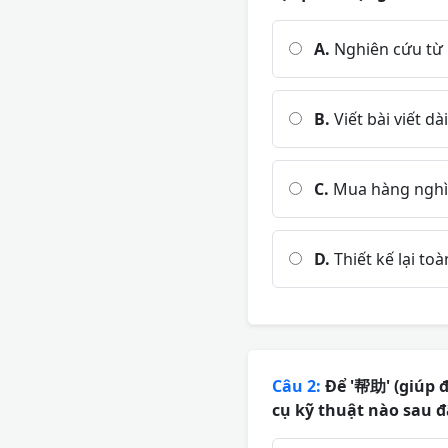
A.
Nghiên cứu từ 
B.
Viết bài viết dà
C.
Mua hàng nghìn
D.
Thiết kế lại to
Câu 2:
Để '帮助' (giúp đ
cụ kỹ thuật nào sau đ