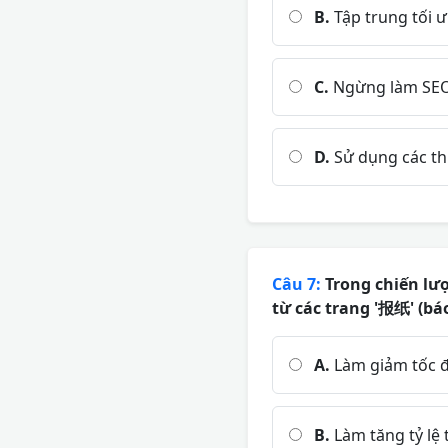
B.
Tập trung tối ư
C.
Ngừng làm SEO 
D.
Sử dụng các th
Câu 7:
Trong chiến lượ
từ các trang '报纸' (báo
A.
Làm giảm tốc đ
B.
Làm tăng tỷ lệ