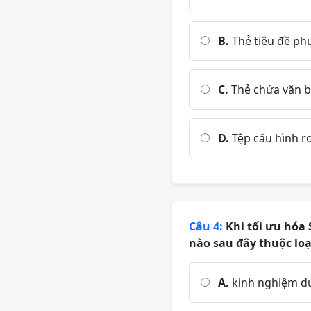
B.
Thẻ tiêu đề ph
C.
Thẻ chứa văn b
D.
Tệp cấu hình ro
Câu 4:
Khi tối ưu hóa 
nào sau đây thuộc loại
A.
kinh nghiệm du 