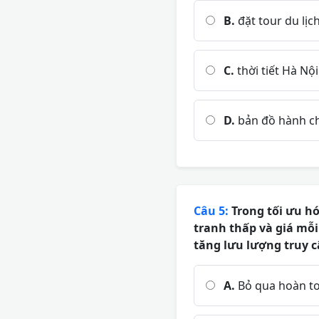
B.
đặt tour du lịc
C.
thời tiết Hà Nộ
D.
bản đồ hành ch
Câu 5:
Trong tối ưu hó
tranh thấp và giá mỗi
tăng lưu lượng truy c
A.
Bỏ qua hoàn to