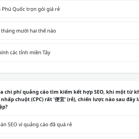
h Phú Quốc trọn gói giá rẻ
i tháng mười hai thế nào
ính các tỉnh miền Tây
a chi phí quảng cáo tìm kiếm kết hợp SEO, khi một từ 
 nhấp chuột (CPC) rất '便宜' (rẻ), chiến lược nào sau đây 
ập?
àn SEO vì quảng cáo đã quá rẻ