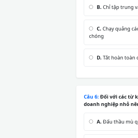
B.
Chỉ tập trung v
C.
Chạy quảng cáo 
chóng
D.
Tắt hoàn toàn c
Câu 6:
Đối với các từ k
doanh nghiệp nhỏ nên
A.
Đấu thầu mù q