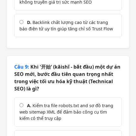
không truyền giá trị sức mạnh SEO
D.
Backlink chất lượng cao từ các trang
báo điện tử uy tín giúp tăng chỉ số Trust Flow
Câu 9:
Khi '开始' (kāishǐ - bắt đầu) một dự án
SEO mới, bước đầu tiên quan trọng nhất
trong việc tối ưu hóa kỹ thuật (Technical
SEO) là gì?
A.
Kiểm tra file robots.txt and sơ đồ trang
web sitemap XML để đảm bảo công cụ tìm
kiếm có thể truy cập