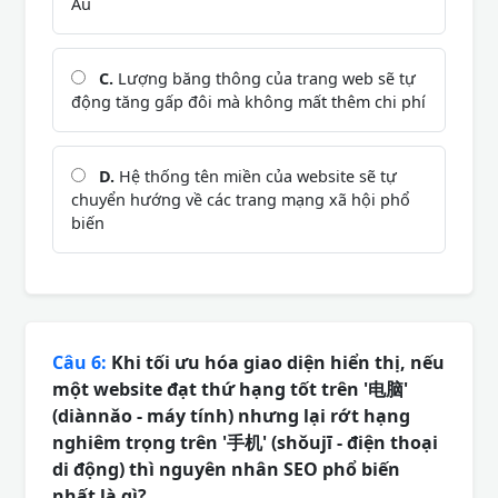
Âu
C.
Lượng băng thông của trang web sẽ tự
động tăng gấp đôi mà không mất thêm chi phí
D.
Hệ thống tên miền của website sẽ tự
chuyển hướng về các trang mạng xã hội phổ
biến
Câu 6:
Khi tối ưu hóa giao diện hiển thị, nếu
một website đạt thứ hạng tốt trên '电脑'
(diànnǎo - máy tính) nhưng lại rớt hạng
nghiêm trọng trên '手机' (shǒujī - điện thoại
di động) thì nguyên nhân SEO phổ biến
nhất là gì?