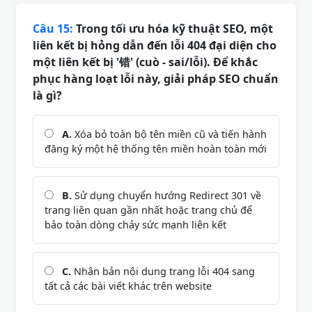
Câu 15:
Trong tối ưu hóa kỹ thuật SEO, một
liên kết bị hỏng dẫn đến lỗi 404 đại diện cho
một liên kết bị '错' (cuò - sai/lỗi). Để khắc
phục hàng loạt lỗi này, giải pháp SEO chuẩn
là gì?
A.
Xóa bỏ toàn bộ tên miền cũ và tiến hành
đăng ký một hệ thống tên miền hoàn toàn mới
B.
Sử dụng chuyển hướng Redirect 301 về
trang liên quan gần nhất hoặc trang chủ để
bảo toàn dòng chảy sức mạnh liên kết
C.
Nhân bản nội dung trang lỗi 404 sang
tất cả các bài viết khác trên website