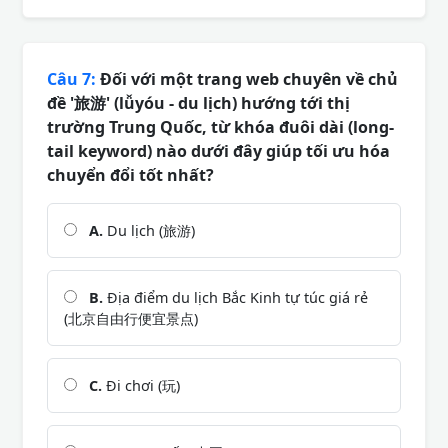
Câu 7:
Đối với một trang web chuyên về chủ
đề '旅游' (lǚyóu - du lịch) hướng tới thị
trường Trung Quốc, từ khóa đuôi dài (long-
tail keyword) nào dưới đây giúp tối ưu hóa
chuyển đổi tốt nhất?
A.
Du lịch (旅游)
B.
Địa điểm du lịch Bắc Kinh tự túc giá rẻ
(北京自由行便宜景点)
C.
Đi chơi (玩)