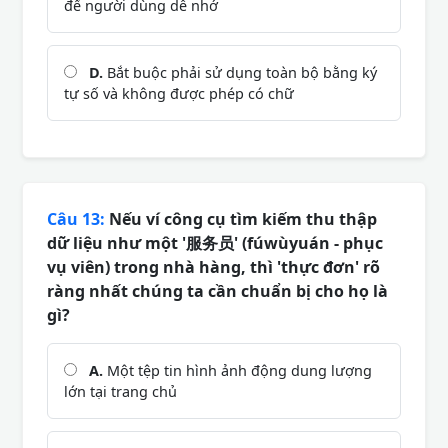
để người dùng dễ nhớ
D.
Bắt buộc phải sử dụng toàn bộ bằng ký
tự số và không được phép có chữ
Câu 13:
Nếu ví công cụ tìm kiếm thu thập
dữ liệu như một '服务员' (fúwùyuán - phục
vụ viên) trong nhà hàng, thì 'thực đơn' rõ
ràng nhất chúng ta cần chuẩn bị cho họ là
gì?
A.
Một tệp tin hình ảnh động dung lượng
lớn tại trang chủ