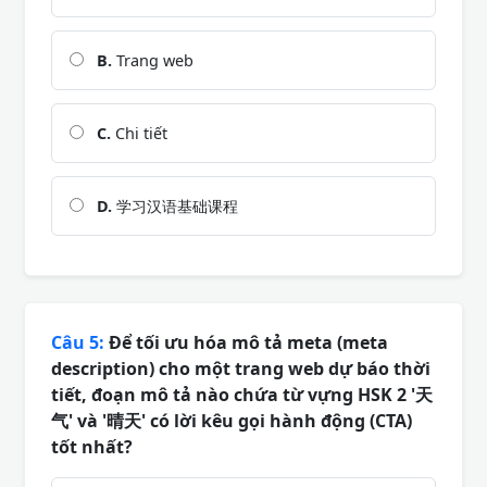
B.
Trang web
C.
Chi tiết
D.
学习汉语基础课程
Câu 5:
Để tối ưu hóa mô tả meta (meta
description) cho một trang web dự báo thời
tiết, đoạn mô tả nào chứa từ vựng HSK 2 '天
气' và '晴天' có lời kêu gọi hành động (CTA)
tốt nhất?