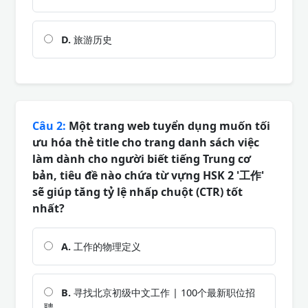
D.
旅游历史
Câu 2:
Một trang web tuyển dụng muốn tối
ưu hóa thẻ title cho trang danh sách việc
làm dành cho người biết tiếng Trung cơ
bản, tiêu đề nào chứa từ vựng HSK 2 '工作'
sẽ giúp tăng tỷ lệ nhấp chuột (CTR) tốt
nhất?
A.
工作的物理定义
B.
寻找北京初级中文工作 | 100个最新职位招
聘