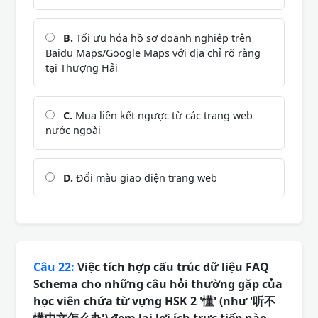
B.
Tối ưu hóa hồ sơ doanh nghiệp trên
Baidu Maps/Google Maps với địa chỉ rõ ràng
tại Thượng Hải
C.
Mua liên kết ngược từ các trang web
nước ngoài
D.
Đổi màu giao diện trang web
Câu 22:
Việc tích hợp cấu trúc dữ liệu FAQ
Schema cho những câu hỏi thường gặp của
học viên chứa từ vựng HSK 2 '懂' (như '听不
懂中文怎么办') đem lại lợi ích trực tiếp nào