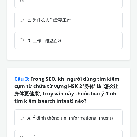
C.
为什么人们需要工作
D.
工作 - 维基百科
Câu 3:
Trong SEO, khi người dùng tìm kiếm
cụm từ chứa từ vựng HSK 2 '身体' là '怎么让
身体更健康', truy vấn này thuộc loại ý định
tìm kiếm (search intent) nào?
A.
Ý định thông tin (Informational Intent)