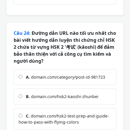
Câu 24:
Đường dẫn URL nào tối ưu nhất cho
bài viết hướng dẫn luyện thi chứng chỉ HSK
2 chứa từ vựng HSK 2 '考试' (kǎoshì) để đảm
bảo thân thiện với cả công cụ tìm kiếm và
người dùng?
A.
domain.com/category/post-id-981723
B.
domain.com/hsk2-kaoshi-zhunbei
C.
domain.com/hsk2-test-prep-and-guide-
how-to-pass-with-flying-colors