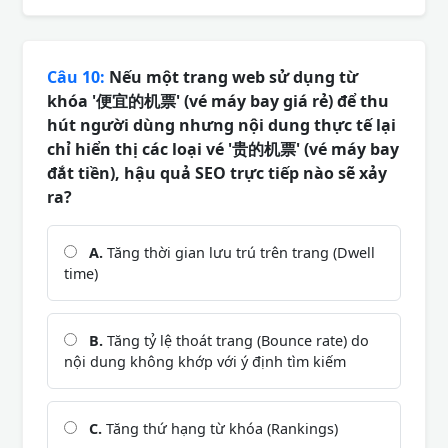
Câu 10:
Nếu một trang web sử dụng từ
khóa '便宜的机票' (vé máy bay giá rẻ) để thu
hút người dùng nhưng nội dung thực tế lại
chỉ hiển thị các loại vé '贵的机票' (vé máy bay
đắt tiền), hậu quả SEO trực tiếp nào sẽ xảy
ra?
A.
Tăng thời gian lưu trú trên trang (Dwell
time)
B.
Tăng tỷ lệ thoát trang (Bounce rate) do
nội dung không khớp với ý định tìm kiếm
C.
Tăng thứ hạng từ khóa (Rankings)