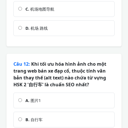
C.
机场地图导航
D.
机场 路线
Câu 12:
Khi tối ưu hóa hình ảnh cho một
trang web bán xe đạp cổ, thuộc tính văn
bản thay thế (alt text) nào chứa từ vựng
HSK 2 '自行车' là chuẩn SEO nhất?
A.
图片1
B.
自行车