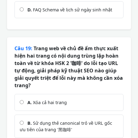
D.
FAQ Schema về lịch sử ngày sinh nhật
Câu 19:
Trang web về chủ đề ẩm thực xuất
hiện hai trang có nội dung trùng lặp hoàn
toàn về từ khóa HSK 2 '咖啡' do lỗi tạo URL
tự động, giải pháp kỹ thuật SEO nào giúp
giải quyết triệt để lỗi này mà không cần xóa
trang?
A.
Xóa cả hai trang
B.
Sử dụng thẻ canonical trỏ về URL gốc
ưu tiên của trang '黑咖啡'