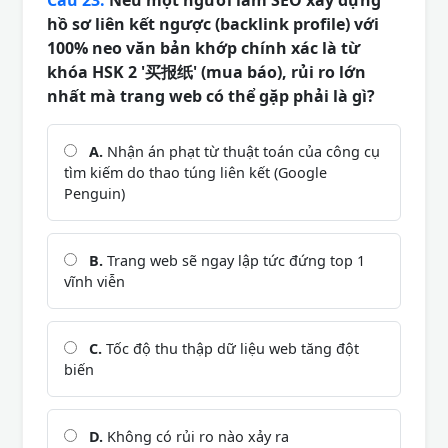
hồ sơ liên kết ngược (backlink profile) với
100% neo văn bản khớp chính xác là từ
khóa HSK 2 '买报纸' (mua báo), rủi ro lớn
nhất mà trang web có thể gặp phải là gì?
A.
Nhận án phạt từ thuật toán của công cụ
tìm kiếm do thao túng liên kết (Google
Penguin)
B.
Trang web sẽ ngay lập tức đứng top 1
vĩnh viễn
C.
Tốc độ thu thập dữ liệu web tăng đột
biến
D.
Không có rủi ro nào xảy ra