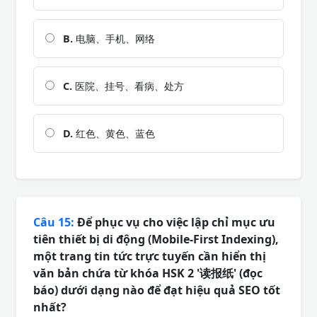
B.
电脑、手机、网络
C.
医院、挂号、看病、处方
D.
红色、黄色、蓝色
Câu 15:
Để phục vụ cho việc lập chỉ mục ưu
tiên thiết bị di động (Mobile-First Indexing),
một trang tin tức trực tuyến cần hiển thị
văn bản chứa từ khóa HSK 2 '读报纸' (đọc
báo) dưới dạng nào để đạt hiệu quả SEO tốt
nhất?