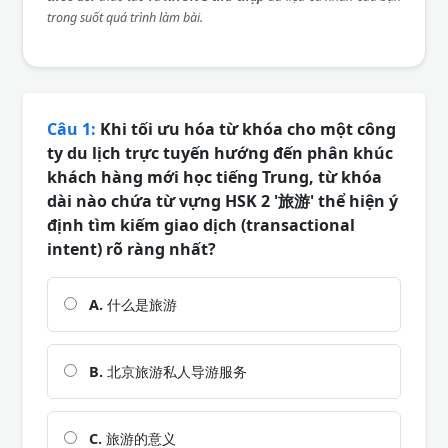
trong suốt quá trình làm bài.
Câu 1:
Khi tối ưu hóa từ khóa cho một công
ty du lịch trực tuyến hướng đến phân khúc
khách hàng mới học tiếng Trung, từ khóa
dài nào chứa từ vựng HSK 2 '旅游' thể hiện ý
định tìm kiếm giao dịch (transactional
intent) rõ ràng nhất?
A.
什么是旅游
B.
北京旅游私人导游服务
C.
旅游的意义