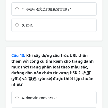
C.
停在街道旁边的红色复古自行车
D.
红色
Câu 13:
Khi xây dựng cấu trúc URL thân
thiện với công cụ tìm kiếm cho trang danh
mục thời trang phân loại theo màu sắc,
đường dẫn nào chứa từ vựng HSK 2 '衣服'
(yīfu) và '颜色' (yánsè) được thiết lập chuẩn
nhất?
A.
domain.com/p=123