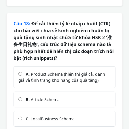
Câu 18:
Để cải thiện tỷ lệ nhấp chuột (CTR)
cho bài viết chia sẻ kinh nghiệm chuẩn bị
quà tặng sinh nhật chứa từ khóa HSK 2 '准
备生日礼物', cấu trúc dữ liệu schema nào là
phù hợp nhất để hiển thị các đoạn trích nổi
bật (rich snippets)?
A.
Product Schema (hiển thị giá cả, đánh
giá và tình trạng kho hàng của quà tặng)
B.
Article Schema
C.
LocalBusiness Schema