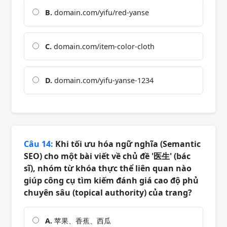
B.
domain.com/yifu/red-yanse
C.
domain.com/item-color-cloth
D.
domain.com/yifu-yanse-1234
Câu 14:
Khi tối ưu hóa ngữ nghĩa (Semantic
SEO) cho một bài viết về chủ đề '医生' (bác
sĩ), nhóm từ khóa thực thể liên quan nào
giúp công cụ tìm kiếm đánh giá cao độ phủ
chuyên sâu (topical authority) của trang?
A.
苹果、香蕉、西瓜