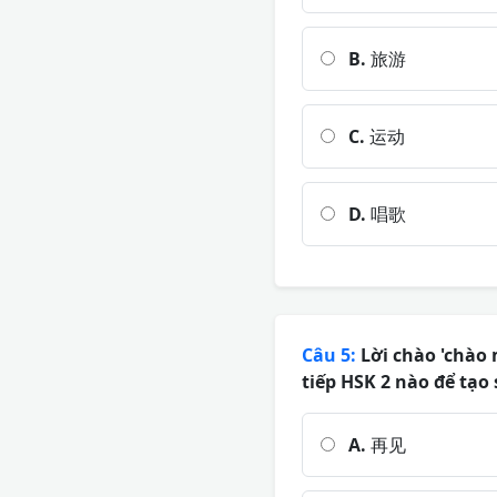
B.
旅游
C.
运动
D.
唱歌
Câu 5:
Lời chào 'chào
tiếp HSK 2 nào để tạo
A.
再见