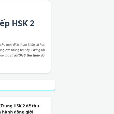
iếp HSK 2
 cho mục đích tham khảo và học
ụng các thông tin này. Chúng tôi
ao tác và
KHÔNG thu thập
dữ
g Trung HSK 2 để thu
n hành động giới