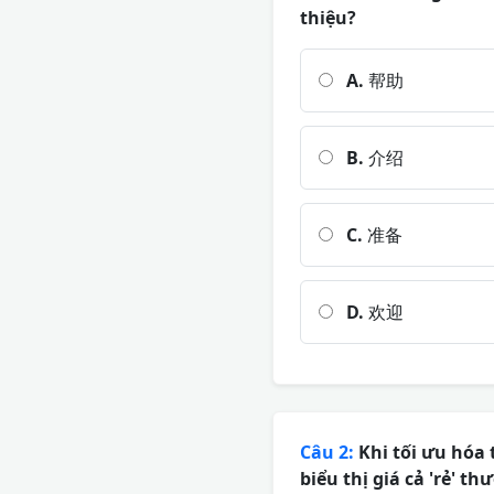
thiệu?
A.
帮助
B.
介绍
C.
准备
D.
欢迎
Câu 2:
Khi tối ưu hóa
biểu thị giá cả 'rẻ' 