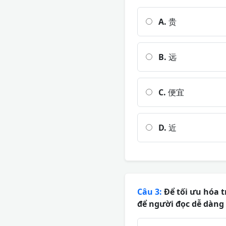
A.
贵
B.
远
C.
便宜
D.
近
Câu 3:
Để tối ưu hóa t
để người đọc dễ dàng 