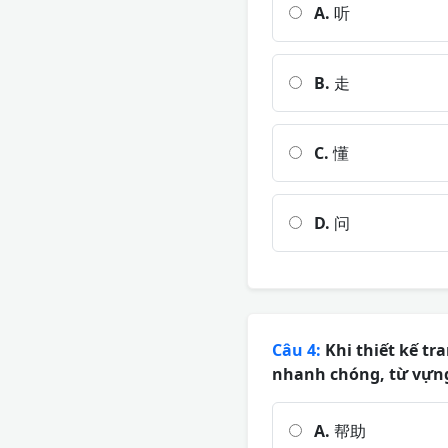
A.
听
B.
走
C.
懂
D.
问
Câu 4:
Khi thiết kế tr
nhanh chóng, từ vựng
A.
帮助