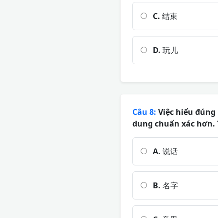
C.
结束
D.
玩儿
Câu 8:
Việc hiểu đúng 
dung chuẩn xác hơn. T
A.
说话
B.
名字