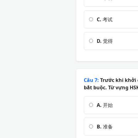
C.
考试
D.
觉得
Câu 7:
Trước khi khởi 
bắt buộc. Từ vựng HS
A.
开始
B.
准备