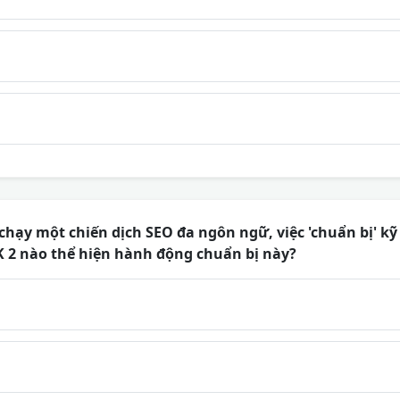
chạy một chiến dịch SEO đa ngôn ngữ, việc 'chuẩn bị' kỹ
K 2 nào thể hiện hành động chuẩn bị này?