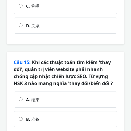
C.
希望
D.
关系
Câu 15:
Khi các thuật toán tìm kiếm 'thay
đổi', quản trị viên website phải nhanh
chóng cập nhật chiến lược SEO. Từ vựng
HSK 3 nào mang nghĩa 'thay đổi/biến đổi'?
A.
结束
B.
准备