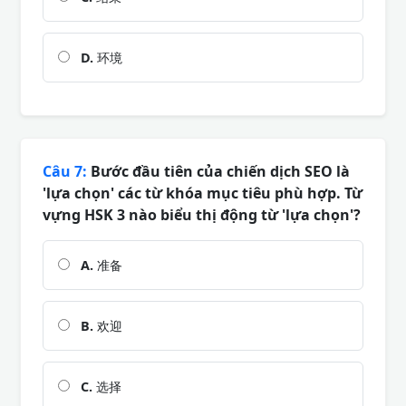
D.
环境
Câu 7:
Bước đầu tiên của chiến dịch SEO là
'lựa chọn' các từ khóa mục tiêu phù hợp. Từ
vựng HSK 3 nào biểu thị động từ 'lựa chọn'?
A.
准备
B.
欢迎
C.
选择