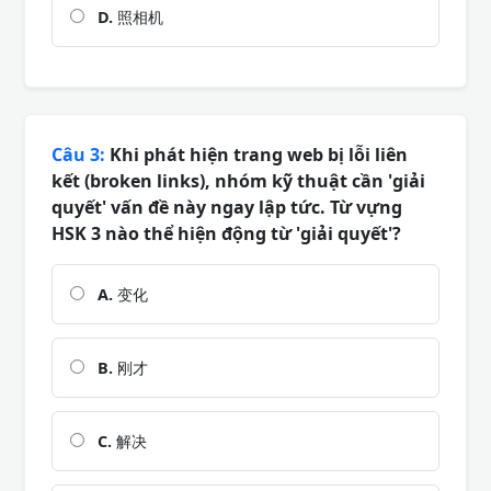
D.
照相机
Câu 3:
Khi phát hiện trang web bị lỗi liên
kết (broken links), nhóm kỹ thuật cần 'giải
quyết' vấn đề này ngay lập tức. Từ vựng
HSK 3 nào thể hiện động từ 'giải quyết'?
A.
变化
B.
刚才
C.
解决