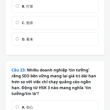
B.
打算
C.
觉得
D.
看来
Câu 23:
Nhiều doanh nghiệp 'tin tưởng'
rằng SEO bền vững mang lại giá trị dài hạn
hơn so với việc chỉ chạy quảng cáo ngắn
hạn. Động từ HSK 3 nào mang nghĩa 'tin
tưởng/tin là'?
A.
担心