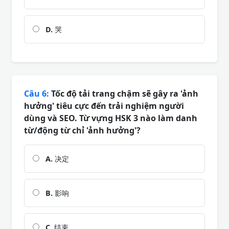
D.
哭
Câu 6:
Tốc độ tải trang chậm sẽ gây ra 'ảnh
hưởng' tiêu cực đến trải nghiệm người
dùng và SEO. Từ vựng HSK 3 nào làm danh
từ/động từ chỉ 'ảnh hưởng'?
A.
决定
B.
影响
C.
结束