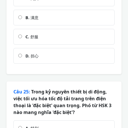
B.
满意
C.
舒服
D.
担心
Câu 25:
Trong kỷ nguyên thiết bị di động,
việc tối ưu hóa tốc độ tải trang trên điện
thoại là 'đặc biệt' quan trọng. Phó từ HSK 3
nào mang nghĩa 'đặc biệt'?