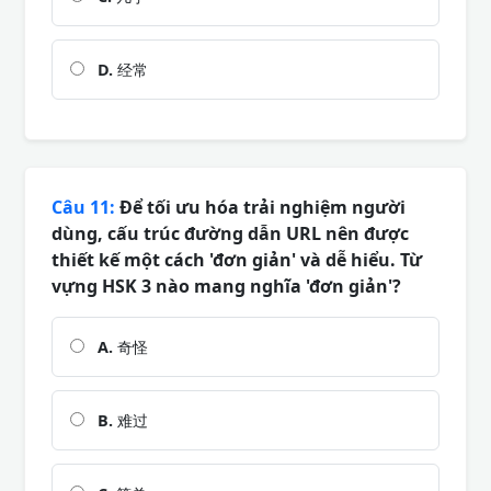
D.
经常
Câu 11:
Để tối ưu hóa trải nghiệm người
dùng, cấu trúc đường dẫn URL nên được
thiết kế một cách 'đơn giản' và dễ hiểu. Từ
vựng HSK 3 nào mang nghĩa 'đơn giản'?
A.
奇怪
B.
难过