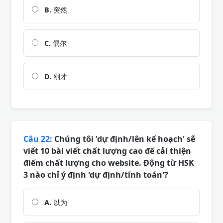
B.
突然
C.
偶尔
D.
刚才
Câu 22:
Chúng tôi 'dự định/lên kế hoạch' sẽ
viết 10 bài viết chất lượng cao để cải thiện
điểm chất lượng cho website. Động từ HSK
3 nào chỉ ý định 'dự định/tính toán'?
A.
以为