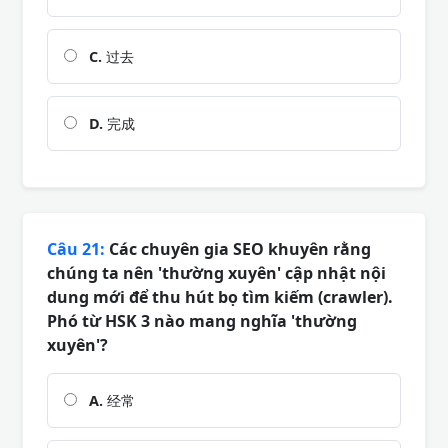
C.
过去
D.
完成
Câu 21:
Các chuyên gia SEO khuyên rằng
chúng ta nên 'thường xuyên' cập nhật nội
dung mới để thu hút bọ tìm kiếm (crawler).
Phó từ HSK 3 nào mang nghĩa 'thường
xuyên'?
A.
经常