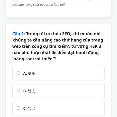
của bạn trong suốt quá trình làm bài.
Câu 1:
Trong tối ưu hóa SEO, khi muốn nói
'chúng ta cần nâng cao thứ hạng của trang
web trên công cụ tìm kiếm', từ vựng HSK 3
nào phù hợp nhất để diễn đạt hành động
'nâng cao/cải thiện'?
A.
提高
B.
过去
C.
忘记