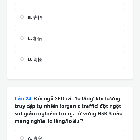
B.
害怕
C.
相信
D.
奇怪
Câu 24:
Đội ngũ SEO rất 'lo lắng' khi lượng
truy cập tự nhiên (organic traffic) đột ngột
sụt giảm nghiêm trọng. Từ vựng HSK 3 nào
mang nghĩa 'lo lắng/lo âu'?
A.
高兴