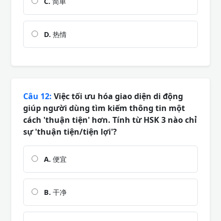
C.
简单
D.
热情
Câu 12:
Việc tối ưu hóa giao diện di động
giúp người dùng tìm kiếm thông tin một
cách 'thuận tiện' hơn. Tính từ HSK 3 nào chỉ
sự 'thuận tiện/tiện lợi'?
A.
便宜
B.
干净