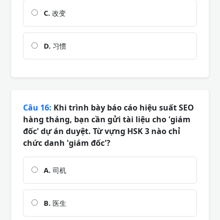
C.
改变
D.
习惯
Câu 16:
Khi trình bày báo cáo hiệu suất SEO
hàng tháng, bạn cần gửi tài liệu cho 'giám
đốc' dự án duyệt. Từ vựng HSK 3 nào chỉ
chức danh 'giám đốc'?
A.
司机
B.
医生