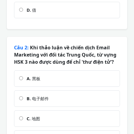
D.
借
Câu 2:
Khi thảo luận về chiến dịch Email
Marketing với đối tác Trung Quốc, từ vựng
HSK 3 nào được dùng để chỉ 'thư điện tử'?
A.
黑板
B.
电子邮件
C.
地图