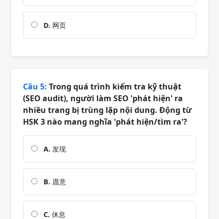
D.
网页
Câu 5:
Trong quá trình kiểm tra kỹ thuật
(SEO audit), người làm SEO 'phát hiện' ra
nhiều trang bị trùng lặp nội dung. Động từ
HSK 3 nào mang nghĩa 'phát hiện/tìm ra'?
A.
发现
B.
愿意
C.
休息