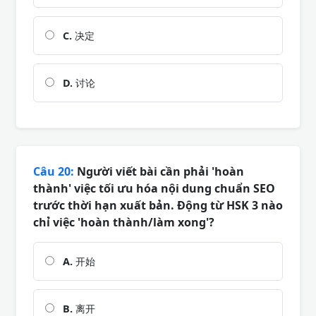
C.
决定
D.
讨论
Câu 20:
Người viết bài cần phải 'hoàn
thành' việc tối ưu hóa nội dung chuẩn SEO
trước thời hạn xuất bản. Động từ HSK 3 nào
chỉ việc 'hoàn thành/làm xong'?
A.
开始
B.
离开