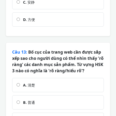
C.
安静
D.
方便
Câu 13:
Bố cục của trang web cần được sắp
xếp sao cho người dùng có thể nhìn thấy 'rõ
ràng' các danh mục sản phẩm. Từ vựng HSK
3 nào có nghĩa là 'rõ ràng/hiểu rõ'?
A.
清楚
B.
普通