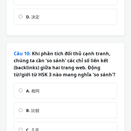
D.
决定
Câu 10:
Khi phân tích đối thủ cạnh tranh,
chúng ta cần 'so sánh' các chỉ số liên kết
(backlinks) giữa hai trang web. Động
từ/giới từ HSK 3 nào mang nghĩa 'so sánh'?
A.
相同
B.
比较
C.
几乎