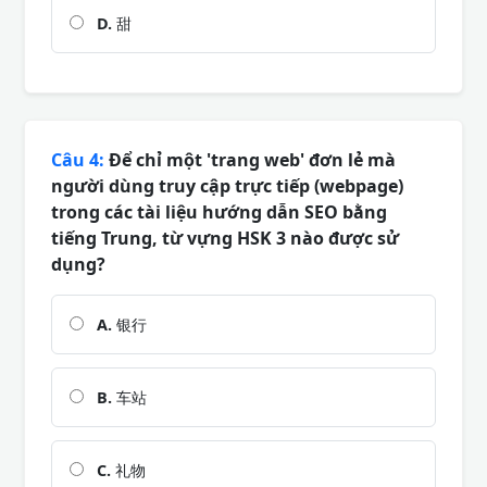
D.
甜
Câu 4:
Để chỉ một 'trang web' đơn lẻ mà
người dùng truy cập trực tiếp (webpage)
trong các tài liệu hướng dẫn SEO bằng
tiếng Trung, từ vựng HSK 3 nào được sử
dụng?
A.
银行
B.
车站
C.
礼物