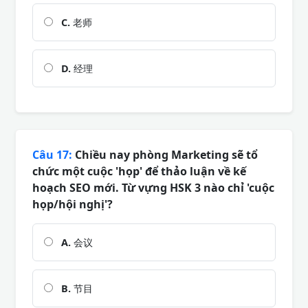
C.
老师
D.
经理
Câu 17:
Chiều nay phòng Marketing sẽ tổ
chức một cuộc 'họp' để thảo luận về kế
hoạch SEO mới. Từ vựng HSK 3 nào chỉ 'cuộc
họp/hội nghị'?
A.
会议
B.
节目