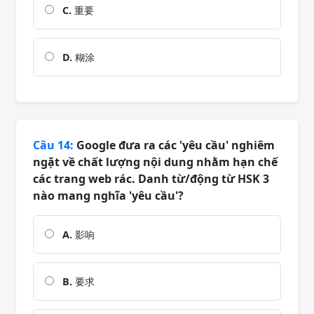
C.
重要
D.
糊涂
Câu 14:
Google đưa ra các 'yêu cầu' nghiêm
ngặt về chất lượng nội dung nhằm hạn chế
các trang web rác. Danh từ/động từ HSK 3
nào mang nghĩa 'yêu cầu'?
A.
影响
B.
要求