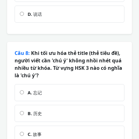
D.
说话
Câu 8:
Khi tối ưu hóa thẻ title (thẻ tiêu đề),
người viết cần 'chú ý' không nhồi nhét quá
nhiều từ khóa. Từ vựng HSK 3 nào có nghĩa
là 'chú ý'?
A.
忘记
B.
历史
C.
故事