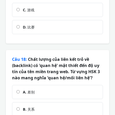
C.
游戏
D.
比赛
Câu 18:
Chất lượng của liên kết trỏ về
(backlink) có 'quan hệ' mật thiết đến độ uy
tín của tên miền trang web. Từ vựng HSK 3
nào mang nghĩa 'quan hệ/mối liên hệ'?
A.
差别
B.
关系