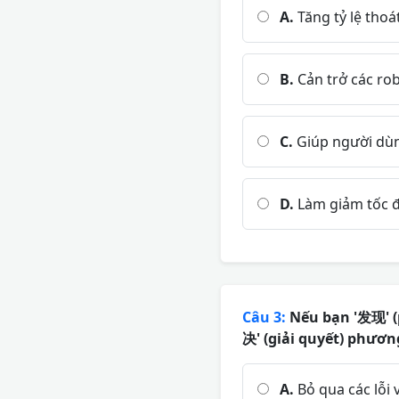
A.
Tăng tỷ lệ thoá
B.
Cản trở các rob
C.
Giúp người dùn
D.
Làm giảm tốc đ
Câu 3:
Nếu bạn '发现' (p
决' (giải quyết) phươn
A.
Bỏ qua các lỗi