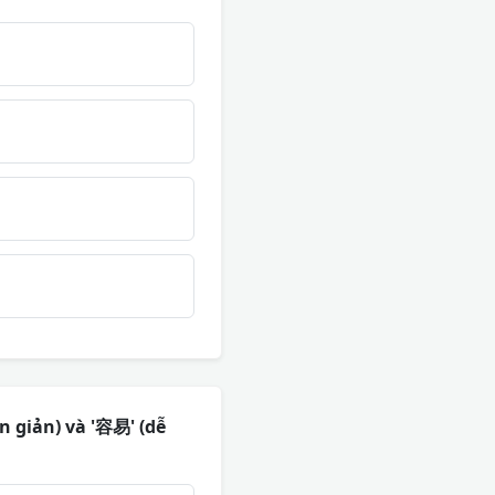
n giản) và '容易' (dễ