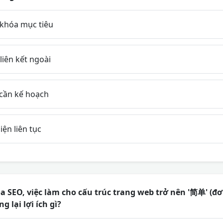
khóa mục tiêu
iên kết ngoài
 cần kế hoạch
iện liên tục
a SEO, việc làm cho cấu trúc trang web trở nên '简单' (đơ
 lại lợi ích gì?