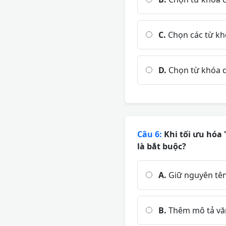
C.
Chọn các từ kh
D.
Chọn từ khóa q
Câu 6:
Khi tối ưu hóa 
là bắt buộc?
A.
Giữ nguyên tên 
B.
Thêm mô tả văn