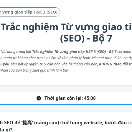
 vựng giao tiếp HSK 3 (SEO)
Trắc nghiệm Từ vựng giao t
(SEO) - Bộ 7
: Nội dung trong bài
Trắc nghiệm Từ vựng giao tiếp HSK 3 (SEO) - Bộ 7
chỉ dành
an quản trị không chịu trách nhiệm về tính pháp lý hoặc kết quả thực tế khi áp d
 yêu cầu
bất kỳ quyền truy cập nào vào hệ thống của bạn,
KHÔNG theo dõi
th
 nhân của bạn trong suốt quá trình làm bài.
Thời gian còn lại:
45:00
h SEO để '提高' (nâng cao) thứ hạng website, bước đầu t
là gì?