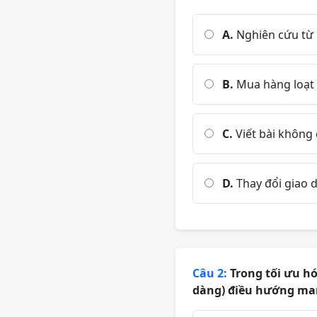
A.
Nghiên cứu từ 
B.
Mua hàng loạt l
C.
Viết bài không
D.
Thay đổi giao d
Câu 2:
Trong tối ưu hó
dàng) điều hướng mang