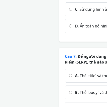
C.
Sử dụng hình ả
D.
Ẩn toàn bộ hìn
Câu 7:
Để người dùng n
kiếm (SERP), thẻ nào 
A.
Thẻ 'title' và t
B.
Thẻ 'body' và t