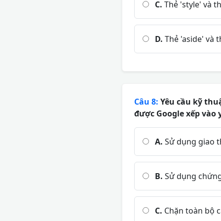
C.
Thẻ 'style' và th
D.
Thẻ 'aside' và t
Câu 8:
Yêu cầu kỹ thuậ
được Google xếp vào 
A.
Sử dụng giao 
B.
Sử dụng chứng
C.
Chặn toàn bộ cá