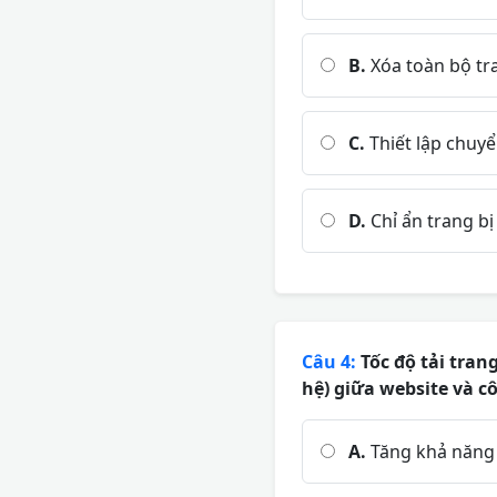
B.
Xóa toàn bộ tra
C.
Thiết lập chuyể
D.
Chỉ ẩn trang bị
Câu 4:
Tốc độ tải tran
hệ) giữa website và c
A.
Tăng khả năng hi