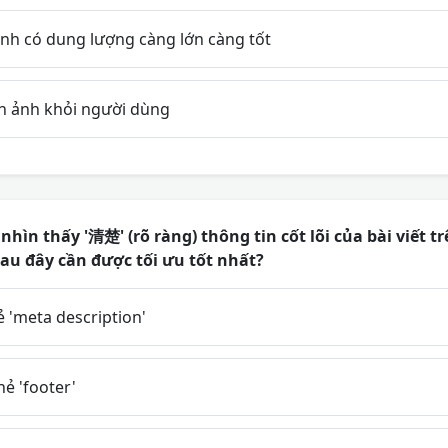
nh có dung lượng càng lớn càng tốt
h ảnh khỏi người dùng
hìn thấy '清楚' (rõ ràng) thông tin cốt lõi của bài viết t
sau đây cần được tối ưu tốt nhất?
hẻ 'meta description'
hẻ 'footer'