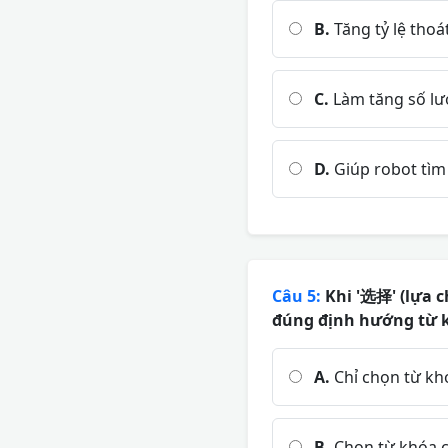
B.
Tăng tỷ lệ tho
C.
Làm tăng số lượ
D.
Giúp robot tìm
Câu 5:
Khi '选择' (lựa c
đúng định hướng từ k
A.
Chỉ chọn từ kh
B.
Chọn từ khóa c