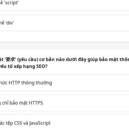
ẻ 'script'
hẻ 'div'
t '要求' (yêu cầu) cơ bản nào dưới đây giúp bảo mật thô
yếu tố xếp hạng SEO?
thức HTTP thông thường
 chỉ bảo mật HTTPS
c tệp CSS và JavaScript