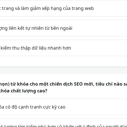
át trang và làm giảm xếp hạng của trang web
ng liên kết tự nhiên từ bên ngoài
 kiếm thu thập dữ liệu nhanh hơn
họn) từ khóa cho một chiến dịch SEO mới, tiêu chí nào 
hóa chất lượng cao?
óa có độ cạnh tranh cực kỳ cao
ó lượng tìm kiếm phù hợp và khớp với ý định của người dù