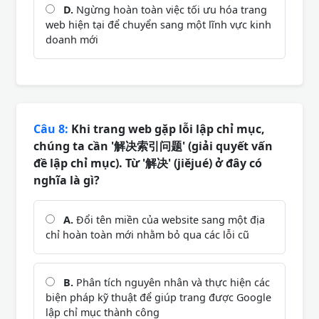
D.
Ngừng hoàn toàn việc tối ưu hóa trang
web hiện tại để chuyển sang một lĩnh vực kinh
doanh mới
Câu 8:
Khi trang web gặp lỗi lập chỉ mục,
chúng ta cần '解决索引问题' (giải quyết vấn
đề lập chỉ mục). Từ '解决' (jiějué) ở đây có
nghĩa là gì?
A.
Đổi tên miền của website sang một địa
chỉ hoàn toàn mới nhằm bỏ qua các lỗi cũ
B.
Phân tích nguyên nhân và thực hiện các
biện pháp kỹ thuật để giúp trang được Google
lập chỉ mục thành công