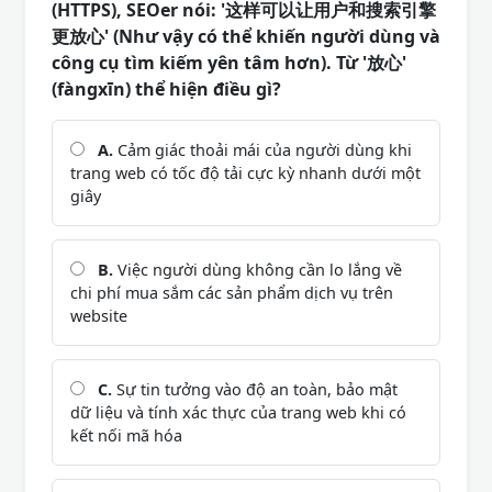
(HTTPS), SEOer nói: '这样可以让用户和搜索引擎
更放心' (Như vậy có thể khiến người dùng và
công cụ tìm kiếm yên tâm hơn). Từ '放心'
(fàngxīn) thể hiện điều gì?
A.
Cảm giác thoải mái của người dùng khi
trang web có tốc độ tải cực kỳ nhanh dưới một
giây
B.
Việc người dùng không cần lo lắng về
chi phí mua sắm các sản phẩm dịch vụ trên
website
C.
Sự tin tưởng vào độ an toàn, bảo mật
dữ liệu và tính xác thực của trang web khi có
kết nối mã hóa