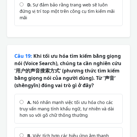
D.
Sự đảm bảo rằng trang web sẽ luôn
đứng vị trí top một trên công cụ tìm kiếm mãi
mãi
Câu 19:
Khi tối ưu hóa tìm kiếm bằng giọng
nói (Voice Search), chúng ta cần nghiên cứu
'用户的声音搜索方式' (phương thức tìm kiếm
bằng giọng nói của người dùng). Từ '声音'
(shēngyīn) đóng vai trò gì ở đây?
A.
Nó nhấn mạnh việc tối ưu hóa cho các
truy vấn mang tính khẩu ngữ, tự nhiên và dài
hơn so với gõ chữ thông thường
B.
Việc tích hợp các hiệu ứng âm thanh