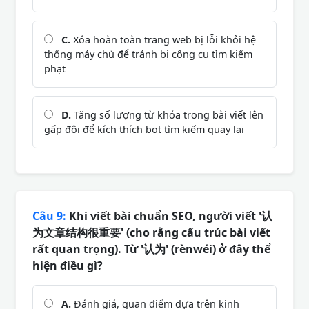
C.
Xóa hoàn toàn trang web bị lỗi khỏi hệ
thống máy chủ để tránh bị công cụ tìm kiếm
phạt
D.
Tăng số lượng từ khóa trong bài viết lên
gấp đôi để kích thích bot tìm kiếm quay lại
Câu 9:
Khi viết bài chuẩn SEO, người viết '认
为文章结构很重要' (cho rằng cấu trúc bài viết
rất quan trọng). Từ '认为' (rènwéi) ở đây thể
hiện điều gì?
A.
Đánh giá, quan điểm dựa trên kinh