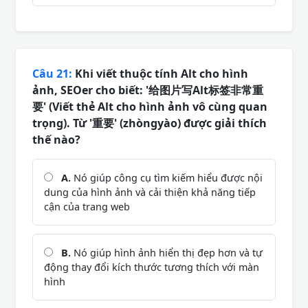
Câu 21:
Khi viết thuộc tính Alt cho hình
ảnh, SEOer cho biết: '给图片写Alt标签非常重
要' (Viết thẻ Alt cho hình ảnh vô cùng quan
trọng). Từ '重要' (zhòngyào) được giải thích
thế nào?
A.
Nó giúp công cụ tìm kiếm hiểu được nội
dung của hình ảnh và cải thiện khả năng tiếp
cận của trang web
B.
Nó giúp hình ảnh hiển thị đẹp hơn và tự
động thay đổi kích thước tương thích với màn
hình