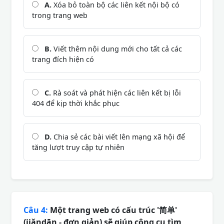
A.
Xóa bỏ toàn bộ các liên kết nội bộ có
trong trang web
B.
Viết thêm nội dung mới cho tất cả các
trang đích hiện có
C.
Rà soát và phát hiện các liên kết bị lỗi
404 để kịp thời khắc phục
D.
Chia sẻ các bài viết lên mạng xã hội để
tăng lượt truy cập tự nhiên
Câu 4:
Một trang web có cấu trúc '简单'
(jiǎndān - đơn giản) sẽ giúp công cụ tìm