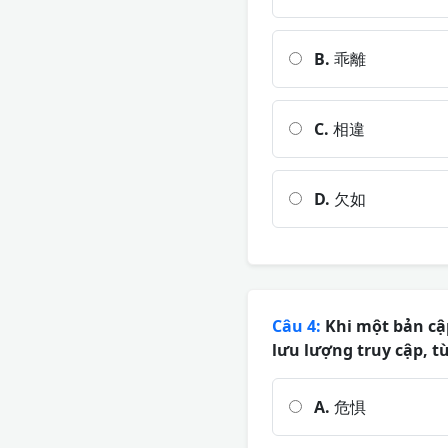
B.
乖離
C.
相違
D.
欠如
Câu 4:
Khi một bản cập
lưu lượng truy cập, 
A.
危惧