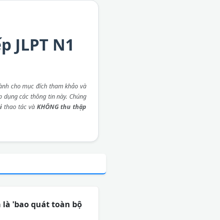
ếp JLPT N1
ành cho mục đích tham khảo và
áp dụng các thông tin này. Chúng
i
thao tác và
KHÔNG thu thập
 là 'bao quát toàn bộ