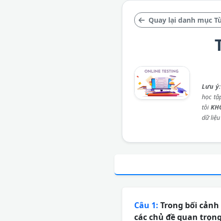
Quay lại danh mục Từ
Lưu ý
học tậ
tôi
KH
dữ liệu
Câu 1:
Trong bối cảnh 
các chủ đề quan trọng