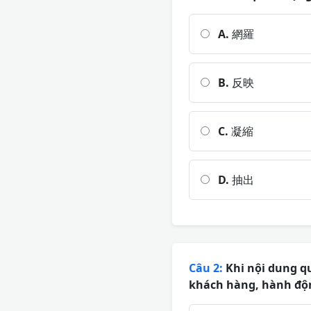
A.
網羅
B.
反映
C.
凝縮
D.
抽出
Câu 2:
Khi nội dung q
khách hàng, hành độn