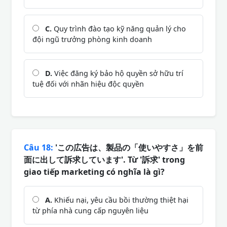
C.
Quy trình đào tạo kỹ năng quản lý cho
đội ngũ trưởng phòng kinh doanh
D.
Việc đăng ký bảo hộ quyền sở hữu trí
tuệ đối với nhãn hiệu độc quyền
Câu 18:
'この広告は、製品の「使いやすさ」を前
面に出して訴求しています'. Từ '訴求' trong
giao tiếp marketing có nghĩa là gì?
A.
Khiếu nại, yêu cầu bồi thường thiệt hại
từ phía nhà cung cấp nguyên liệu