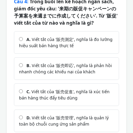
Câu 4:
Trong buổi lên kế hoạch ngân sách,
giám đốc yêu cầu: '来期の販促キャンペーンの
予算案を来週までに作成してください'. Từ '販促'
viết tắt của từ nào và nghĩa là gì?
A.
Viết tắt của '販売測定', nghĩa là đo lường
hiệu suất bán hàng thực tế
B.
Viết tắt của '販売即応', nghĩa là phản hồi
nhanh chóng các khiếu nại của khách
C.
Viết tắt của '販売促進', nghĩa là xúc tiến
bán hàng thúc đẩy tiêu dùng
D.
Viết tắt của '販売管理', nghĩa là quản lý
toàn bộ chuỗi cung ứng sản phẩm