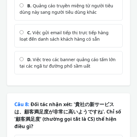
B.
Quảng cáo truyền miệng từ người tiêu
dùng này sang người tiêu dùng khác
C.
Việc gửi email tiếp thị trực tiếp hàng
loạt đến danh sách khách hàng có sẵn
D.
Việc treo các banner quảng cáo tấm lớn
tại các ngã tư đường phố sầm uất
Câu 8:
Đối tác nhận xét: '貴社の新サービス
は、顧客満足度が非常に高いようですね'. Chỉ số
'顧客満足度' (thường gọi tắt là CS) thể hiện
điều gì?