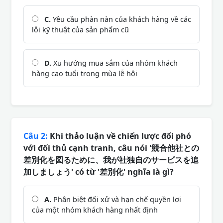
C.
Yêu cầu phàn nàn của khách hàng về các
lỗi kỹ thuật của sản phẩm cũ
D.
Xu hướng mua sắm của nhóm khách
hàng cao tuổi trong mùa lễ hội
Câu 2:
Khi thảo luận về chiến lược đối phó
với đối thủ cạnh tranh, câu nói '競合他社との
差別化を図るために、我が社独自のサービスを追
加しましょう' có từ '差別化' nghĩa là gì?
A.
Phân biệt đối xử và hạn chế quyền lợi
của một nhóm khách hàng nhất định