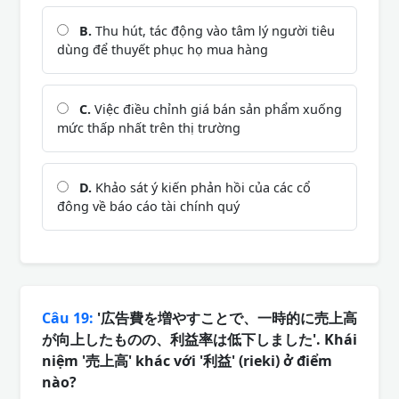
B.
Thu hút, tác động vào tâm lý người tiêu
dùng để thuyết phục họ mua hàng
C.
Việc điều chỉnh giá bán sản phẩm xuống
mức thấp nhất trên thị trường
D.
Khảo sát ý kiến phản hồi của các cổ
đông về báo cáo tài chính quý
Câu 19:
'広告費を増やすことで、一時的に売上高
が向上したものの、利益率は低下しました'. Khái
niệm '売上高' khác với '利益' (rieki) ở điểm
nào?