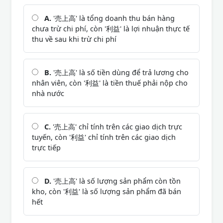
A.
'売上高' là tổng doanh thu bán hàng
chưa trừ chi phí, còn '利益' là lợi nhuận thực tế
thu về sau khi trừ chi phí
B.
'売上高' là số tiền dùng để trả lương cho
nhân viên, còn '利益' là tiền thuế phải nộp cho
nhà nước
C.
'売上高' chỉ tính trên các giao dịch trực
tuyến, còn '利益' chỉ tính trên các giao dịch
trực tiếp
D.
'売上高' là số lượng sản phẩm còn tồn
kho, còn '利益' là số lượng sản phẩm đã bán
hết