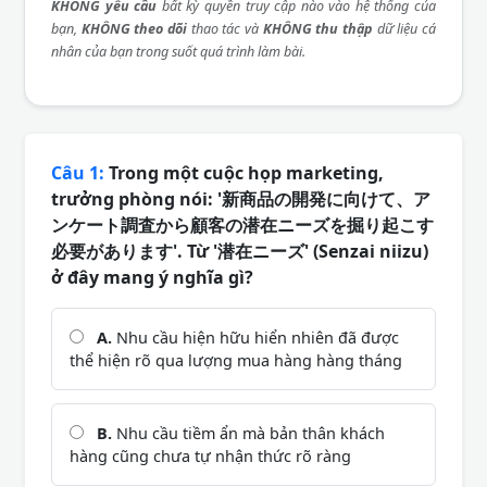
KHÔNG yêu cầu
bất kỳ quyền truy cập nào vào hệ thống của
bạn,
KHÔNG theo dõi
thao tác và
KHÔNG thu thập
dữ liệu cá
nhân của bạn trong suốt quá trình làm bài.
Câu 1:
Trong một cuộc họp marketing,
trưởng phòng nói: '新商品の開発に向けて、ア
ンケート調査から顧客の潜在ニーズを掘り起こす
必要があります'. Từ '潜在ニーズ' (Senzai niizu)
ở đây mang ý nghĩa gì?
A.
Nhu cầu hiện hữu hiển nhiên đã được
thể hiện rõ qua lượng mua hàng hàng tháng
B.
Nhu cầu tiềm ẩn mà bản thân khách
hàng cũng chưa tự nhận thức rõ ràng