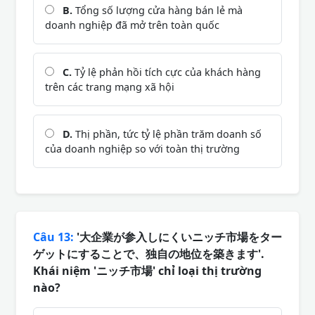
B.
Tổng số lượng cửa hàng bán lẻ mà
doanh nghiệp đã mở trên toàn quốc
C.
Tỷ lệ phản hồi tích cực của khách hàng
trên các trang mạng xã hội
D.
Thị phần, tức tỷ lệ phần trăm doanh số
của doanh nghiệp so với toàn thị trường
Câu 13:
'大企業が参入しにくいニッチ市場をター
ゲットにすることで、独自の地位を築きます'.
Khái niệm 'ニッチ市場' chỉ loại thị trường
nào?