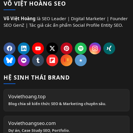
VÕ VIỆT HOÀNG SEO
Võ Việt Hoàng
là SEO Leader | Digital Marketer | Founder
SEO GenZ | Tác giả các ấn phẩm Social Profile Entity SEO.
HỆ SINH THÁI BRAND
Voviethoang.top
Blog chia sẻ kiến thức SEO & Marketing chuyên sâu.
Voviethoangseo.com
Dự án, Case Study SEO, Portfolio.