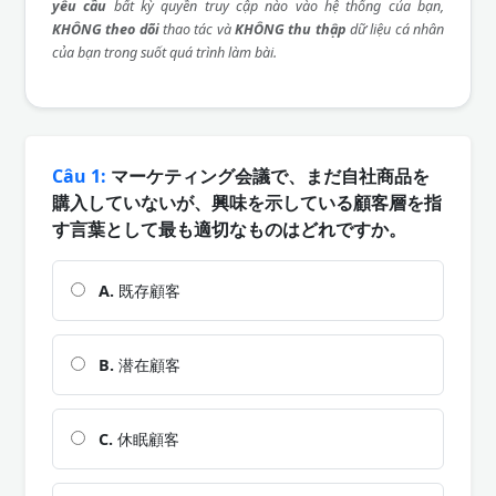
yêu cầu
bất kỳ quyền truy cập nào vào hệ thống của bạn,
KHÔNG theo dõi
thao tác và
KHÔNG thu thập
dữ liệu cá nhân
của bạn trong suốt quá trình làm bài.
Câu 1:
マーケティング会議で、まだ自社商品を
購入していないが、興味を示している顧客層を指
す言葉として最も適切なものはどれですか。
A.
既存顧客
B.
潜在顧客
C.
休眠顧客