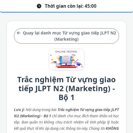
Thời gian còn lại:
45:00
Quay lại danh mục Từ vựng giao tiếp JLPT N2
(Marketing)
Trắc nghiệm Từ vựng giao
tiếp JLPT N2 (Marketing) -
Bộ 1
Lưu ý
: Nội dung trong bài
Trắc nghiệm Từ vựng giao tiếp JLPT
N2 (Marketing) - Bộ 1
chỉ dành cho mục đích tham khảo và học
tập. Ban quản trị không chịu trách nhiệm về tính pháp lý hoặc
kết quả thực tế khi áp dụng các thông tin này. Chúng tôi
KHÔNG