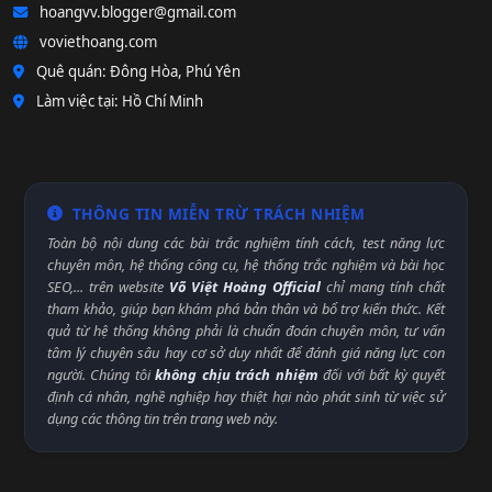
hoangvv.blogger@gmail.com
voviethoang.com
Quê quán: Đông Hòa, Phú Yên
Làm việc tại: Hồ Chí Minh
THÔNG TIN MIỄN TRỪ TRÁCH NHIỆM
Toàn bộ nội dung các bài trắc nghiệm tính cách, test năng lực
chuyên môn, hệ thống công cụ, hệ thống trắc nghiệm và bài học
SEO,... trên website
Võ Việt Hoàng Official
chỉ mang tính chất
tham khảo, giúp bạn khám phá bản thân và bổ trợ kiến thức. Kết
quả từ hệ thống không phải là chuẩn đoán chuyên môn, tư vấn
tâm lý chuyên sâu hay cơ sở duy nhất để đánh giá năng lực con
người. Chúng tôi
không chịu trách nhiệm
đối với bất kỳ quyết
định cá nhân, nghề nghiệp hay thiệt hại nào phát sinh từ việc sử
dụng các thông tin trên trang web này.