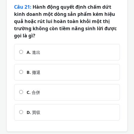
Câu 21:
Hành động quyết định chấm dứt
kinh doanh một dòng sản phẩm kém hiệu
quả hoặc rút lui hoàn toàn khỏi một thị
trường không còn tiềm năng sinh lời được
gọi là gì?
A.
進出
B.
撤退
C.
合併
D.
買収