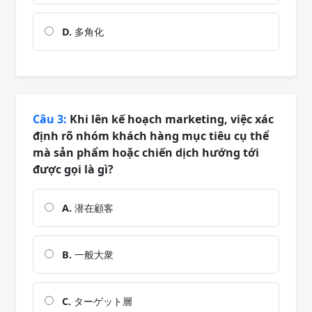
D.
多角化
Câu 3:
Khi lên kế hoạch marketing, việc xác
định rõ nhóm khách hàng mục tiêu cụ thể
mà sản phẩm hoặc chiến dịch hướng tới
được gọi là gì?
A.
潜在顧客
B.
一般大衆
C.
ターゲット層