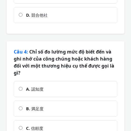
D.
競合他社
Câu 4:
Chỉ số đo lường mức độ biết đến và
ghi nhớ của công chúng hoặc khách hàng
đối với một thương hiệu cụ thể được gọi là
gì?
A.
認知度
B.
満足度
C.
信頼度