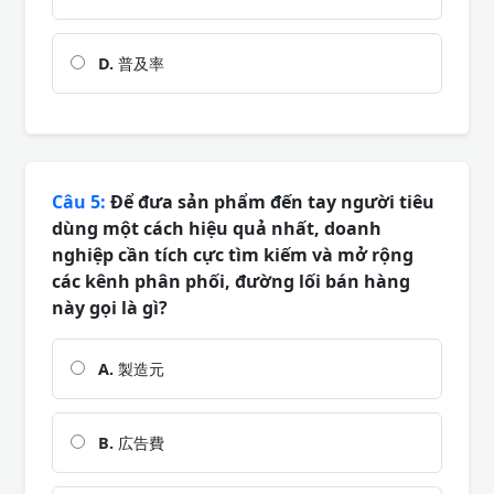
D.
普及率
Câu 5:
Để đưa sản phẩm đến tay người tiêu
dùng một cách hiệu quả nhất, doanh
nghiệp cần tích cực tìm kiếm và mở rộng
các kênh phân phối, đường lối bán hàng
này gọi là gì?
A.
製造元
B.
広告費