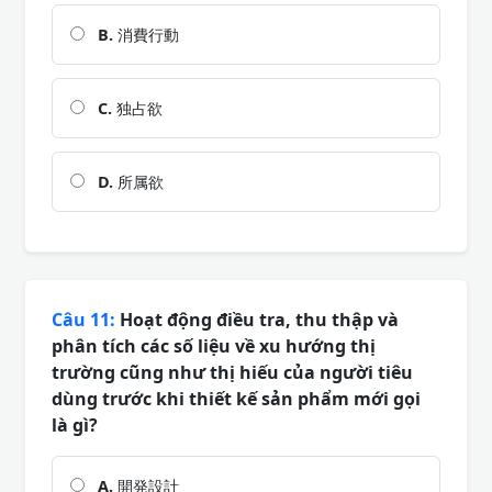
B.
消費行動
C.
独占欲
D.
所属欲
Câu 11:
Hoạt động điều tra, thu thập và
phân tích các số liệu về xu hướng thị
trường cũng như thị hiếu của người tiêu
dùng trước khi thiết kế sản phẩm mới gọi
là gì?
A.
開発設計