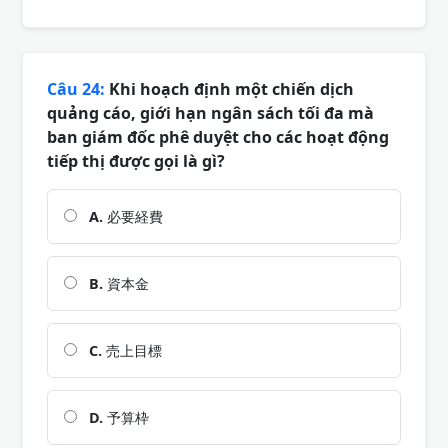
Câu 24:
Khi hoạch định một chiến dịch
quảng cáo, giới hạn ngân sách tối đa mà
ban giám đốc phê duyệt cho các hoạt động
tiếp thị được gọi là gì?
A.
必要経費
B.
資本金
C.
売上目標
D.
予算枠