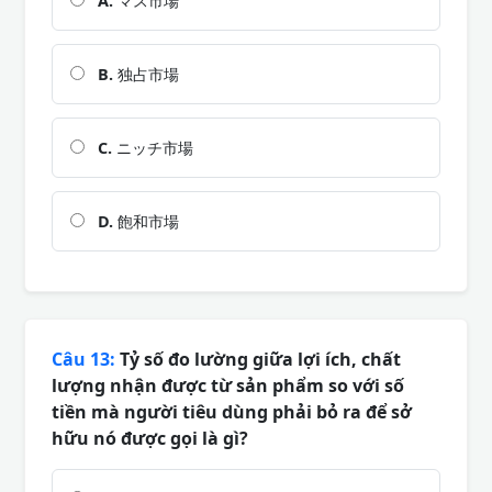
A.
マス市場
B.
独占市場
C.
ニッチ市場
D.
飽和市場
Câu 13:
Tỷ số đo lường giữa lợi ích, chất
lượng nhận được từ sản phẩm so với số
tiền mà người tiêu dùng phải bỏ ra để sở
hữu nó được gọi là gì?