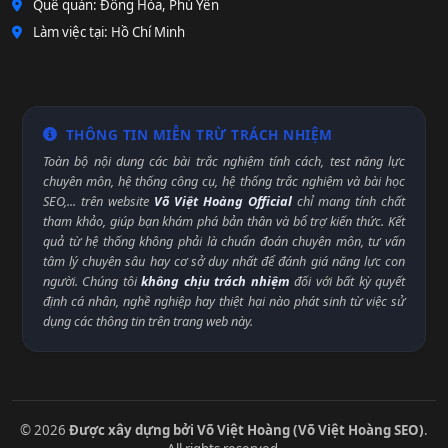
Quê quán: Đông Hòa, Phú Yên
Làm việc tại: Hồ Chí Minh
THÔNG TIN MIỄN TRỪ TRÁCH NHIỆM
Toàn bộ nội dung các bài trắc nghiệm tính cách, test năng lực
chuyên môn, hệ thống công cụ, hệ thống trắc nghiệm và bài học
SEO,... trên website
Võ Việt Hoàng Official
chỉ mang tính chất
tham khảo, giúp bạn khám phá bản thân và bổ trợ kiến thức. Kết
quả từ hệ thống không phải là chuẩn đoán chuyên môn, tư vấn
tâm lý chuyên sâu hay cơ sở duy nhất để đánh giá năng lực con
người. Chúng tôi
không chịu trách nhiệm
đối với bất kỳ quyết
định cá nhân, nghề nghiệp hay thiệt hại nào phát sinh từ việc sử
dụng các thông tin trên trang web này.
© 2026
Được xây dựng bởi Võ Việt Hoàng (Võ Việt Hoàng SEO)
.