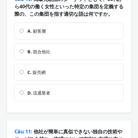
ら40代の働く女性といった特定の集団を定義する
際の、この集団を指す適切な語は何ですか。
A.
顧客層
B.
競合他社
C.
販売網
D.
流通業者
Câu 11:
他社が簡単に真似できない独自の技術や