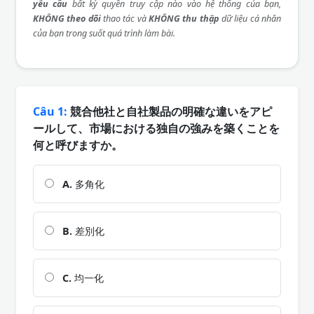
yêu cầu
bất kỳ quyền truy cập nào vào hệ thống của bạn,
KHÔNG theo dõi
thao tác và
KHÔNG thu thập
dữ liệu cá nhân
của bạn trong suốt quá trình làm bài.
Câu 1:
競合他社と自社製品の明確な違いをアピ
ールして、市場における独自の強みを築くことを
何と呼びますか。
A.
多角化
B.
差別化
C.
均一化