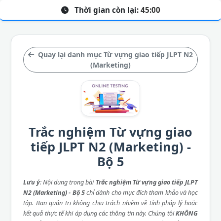
Thời gian còn lại:
45:00
Quay lại danh mục Từ vựng giao tiếp JLPT N2
(Marketing)
Trắc nghiệm Từ vựng giao
tiếp JLPT N2 (Marketing) -
Bộ 5
Lưu ý
: Nội dung trong bài
Trắc nghiệm Từ vựng giao tiếp JLPT
N2 (Marketing) - Bộ 5
chỉ dành cho mục đích tham khảo và học
tập. Ban quản trị không chịu trách nhiệm về tính pháp lý hoặc
kết quả thực tế khi áp dụng các thông tin này. Chúng tôi
KHÔNG