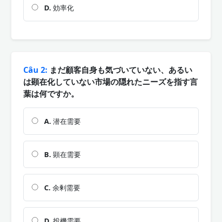
D.
効率化
Câu 2:
まだ顧客自身も気づいていない、あるい
は顕在化していない市場の隠れたニーズを指す言
葉は何ですか。
A.
潜在需要
B.
顕在需要
C.
余剰需要
D.
投機需要