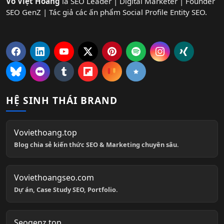
Võ Việt Hoàng
là SEO Leader | Digital Marketer | Founder
SEO GenZ | Tác giả các ấn phẩm Social Profile Entity SEO.
HỆ SINH THÁI BRAND
Voviethoang.top
Blog chia sẻ kiến thức SEO & Marketing chuyên sâu.
Voviethoangseo.com
Dự án, Case Study SEO, Portfolio.
Seogenz.top