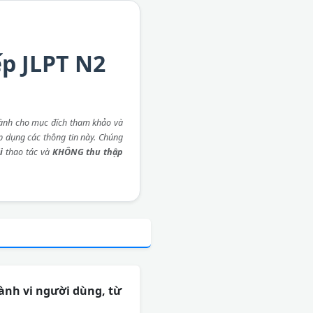
ếp JLPT N2
ành cho mục đích tham khảo và
áp dụng các thông tin này. Chúng
i
thao tác và
KHÔNG thu thập
hành vi người dùng, từ