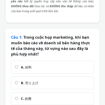
yêu cầu
bất kỳ quyền truy cập nào vào hệ thống của bạn,
KHÔNG theo dõi
thao tác và
KHÔNG thu thập
dữ liệu cá nhân
của bạn trong suốt quá trình làm bài.
Câu 1:
Trong cuộc họp marketing, khi bạn
muốn báo cáo về doanh số bán hàng thực
tế của tháng này, từ vựng nào sau đây là
phù hợp nhất?
A.
給料
B.
売り上げ
C.
経費