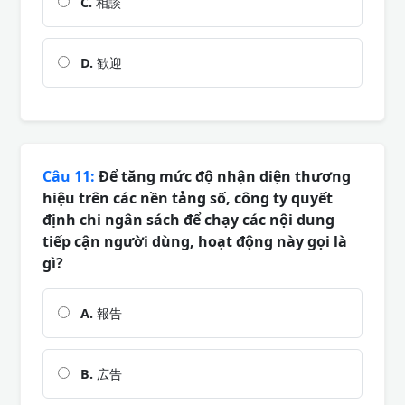
C.
相談
D.
歓迎
Câu 11:
Để tăng mức độ nhận diện thương
hiệu trên các nền tảng số, công ty quyết
định chi ngân sách để chạy các nội dung
tiếp cận người dùng, hoạt động này gọi là
gì?
A.
報告
B.
広告