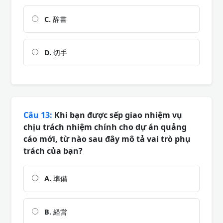
C.
辞書
D.
切手
Câu 13:
Khi bạn được sếp giao nhiệm vụ
chịu trách nhiệm chính cho dự án quảng
cáo mới, từ nào sau đây mô tả vai trò phụ
trách của bạn?
A.
準備
B.
経営