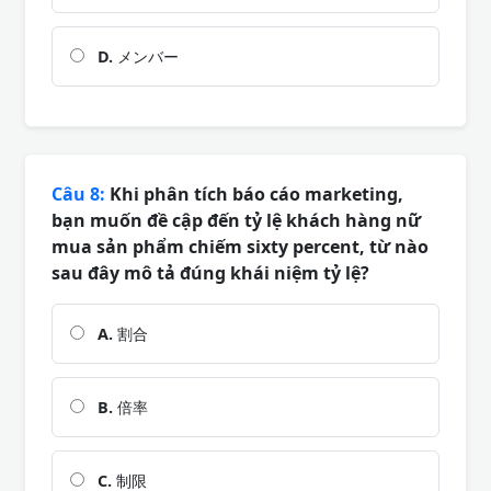
D.
メンバー
Câu 8:
Khi phân tích báo cáo marketing,
bạn muốn đề cập đến tỷ lệ khách hàng nữ
mua sản phẩm chiếm sixty percent, từ nào
sau đây mô tả đúng khái niệm tỷ lệ?
A.
割合
B.
倍率
C.
制限