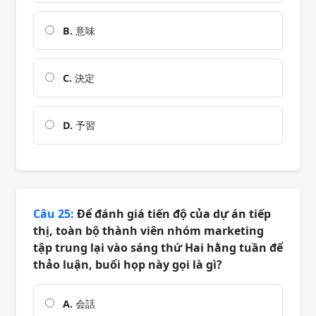
B.
意味
C.
決定
D.
予習
Câu 25:
Để đánh giá tiến độ của dự án tiếp
thị, toàn bộ thành viên nhóm marketing
tập trung lại vào sáng thứ Hai hằng tuần để
thảo luận, buổi họp này gọi là gì?
A.
会話