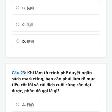
B.
契約
C.
法律
D.
規則
Câu 23:
Khi làm tờ trình phê duyệt ngân
sách marketing, bạn cần phải làm rõ mục
tiêu cốt lõi và cái đích cuối cùng cần đạt
được, phần đó gọi là gì?
A.
目的