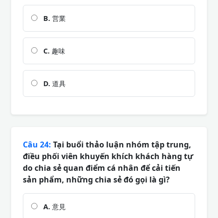
B.
営業
C.
趣味
D.
道具
Câu 24:
Tại buổi thảo luận nhóm tập trung,
điều phối viên khuyến khích khách hàng tự
do chia sẻ quan điểm cá nhân để cải tiến
sản phẩm, những chia sẻ đó gọi là gì?
A.
意見