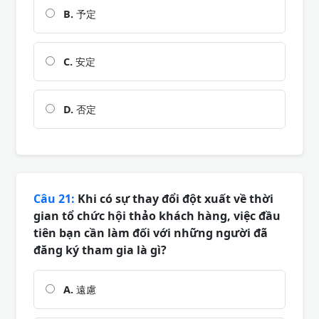
B.
予定
C.
安定
D.
否定
Câu 21:
Khi có sự thay đổi đột xuất về thời
gian tổ chức hội thảo khách hàng, việc đầu
tiên bạn cần làm đối với những người đã
đăng ký tham gia là gì?
A.
遠慮