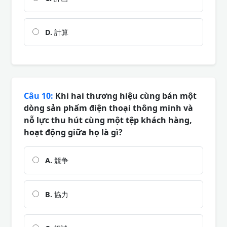
D.
計算
Câu 10:
Khi hai thương hiệu cùng bán một
dòng sản phẩm điện thoại thông minh và
nỗ lực thu hút cùng một tệp khách hàng,
hoạt động giữa họ là gì?
A.
競争
B.
協力