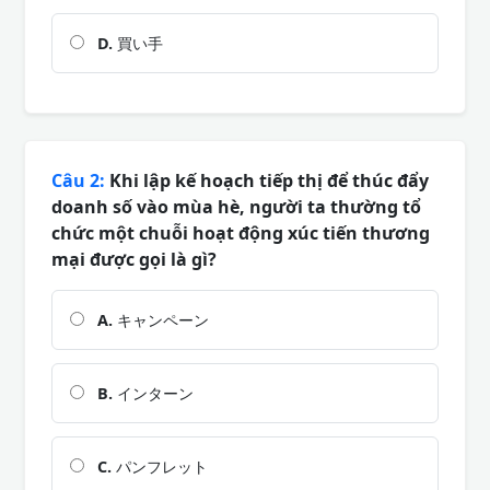
D.
買い手
Câu 2:
Khi lập kế hoạch tiếp thị để thúc đẩy
doanh số vào mùa hè, người ta thường tổ
chức một chuỗi hoạt động xúc tiến thương
mại được gọi là gì?
A.
キャンペーン
B.
インターン
C.
パンフレット