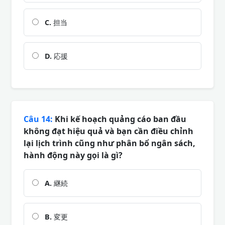
C.
担当
D.
応援
Câu 14:
Khi kế hoạch quảng cáo ban đầu
không đạt hiệu quả và bạn cần điều chỉnh
lại lịch trình cũng như phân bổ ngân sách,
hành động này gọi là gì?
A.
継続
B.
変更