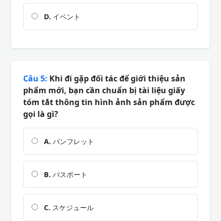
D.
イベント
Câu 5:
Khi đi gặp đối tác để giới thiệu sản
phẩm mới, bạn cần chuẩn bị tài liệu giấy
tóm tắt thông tin hình ảnh sản phẩm được
gọi là gì?
A.
パンフレット
B.
パスポート
C.
スケジュール