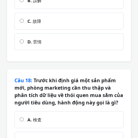
B.
誤解
C.
故障
D.
苦情
Câu 18:
Trước khi định giá một sản phẩm
mới, phòng marketing cần thu thập và
phân tích dữ liệu về thói quen mua sắm của
người tiêu dùng, hành động này gọi là gì?
A.
検査