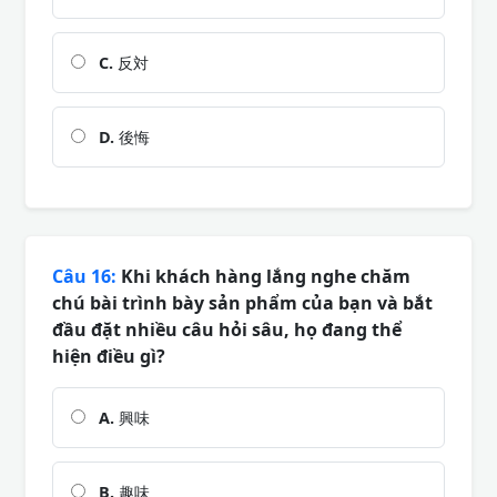
C.
反対
D.
後悔
Câu 16:
Khi khách hàng lắng nghe chăm
chú bài trình bày sản phẩm của bạn và bắt
đầu đặt nhiều câu hỏi sâu, họ đang thể
hiện điều gì?
A.
興味
B.
趣味