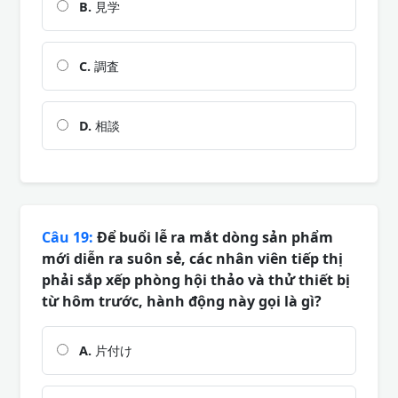
B.
見学
C.
調査
D.
相談
Câu 19:
Để buổi lễ ra mắt dòng sản phẩm
mới diễn ra suôn sẻ, các nhân viên tiếp thị
phải sắp xếp phòng hội thảo và thử thiết bị
từ hôm trước, hành động này gọi là gì?
A.
片付け