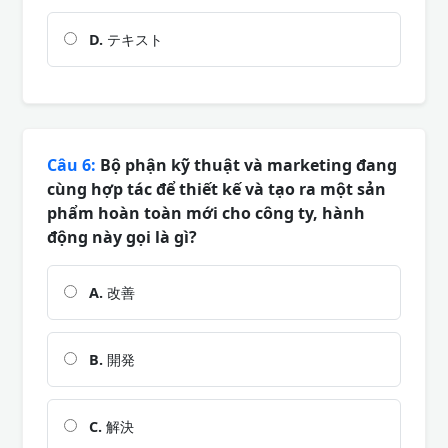
D.
テキスト
Câu 6:
Bộ phận kỹ thuật và marketing đang
cùng hợp tác để thiết kế và tạo ra một sản
phẩm hoàn toàn mới cho công ty, hành
động này gọi là gì?
A.
改善
B.
開発
C.
解決