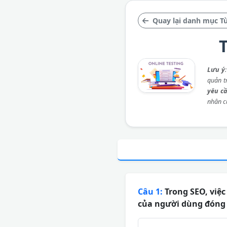
Quay lại danh mục T
T
Lưu ý
quản t
yêu c
nhân c
Câu 1:
Trong SEO, việc
của người dùng đóng v