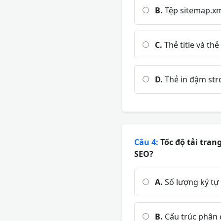
B.
Tệp sitemap.xml
C.
Thẻ title và th
D.
Thẻ in đậm str
Câu 4:
Tốc độ tải tran
SEO?
A.
Số lượng ký tự
B.
Cấu trúc phân c