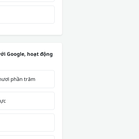
với Google, hoạt động
 mươi phần trăm
vực