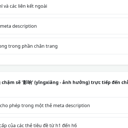
 và các liên kết ngoài
ẻ meta description
ong trong phần chân trang
g chậm sẽ '影响' (yǐngxiǎng - ảnh hưởng) trực tiếp đến ch
 cho phép trong một thẻ meta description
ấp của các thẻ tiêu đề từ h1 đến h6