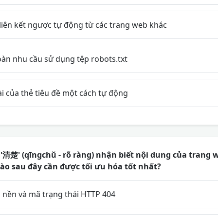
liên kết ngược tự động từ các trang web khác
oàn nhu cầu sử dụng tệp robots.txt
i của thẻ tiêu đề một cách tự động
清楚' (qīngchǔ - rõ ràng) nhận biết nội dung của trang w
nào sau đây cần được tối ưu hóa tốt nhất?
h nền và mã trạng thái HTTP 404