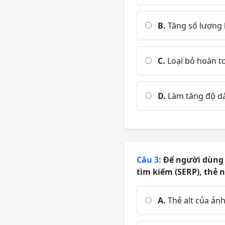
B.
Tăng số lượng 
C.
Loại bỏ hoàn t
D.
Làm tăng độ dà
Câu 3:
Để người dùng '
tìm kiếm (SERP), thẻ 
A.
Thẻ alt của ản