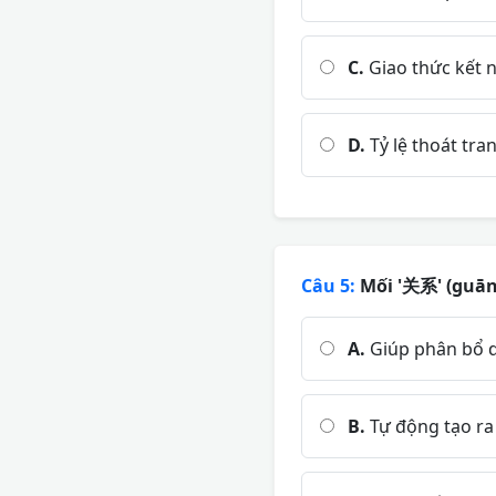
C.
Giao thức kết 
D.
Tỷ lệ thoát tra
Câu 5:
Mối '关系' (guānxì
A.
Giúp phân bổ dò
B.
Tự động tạo ra