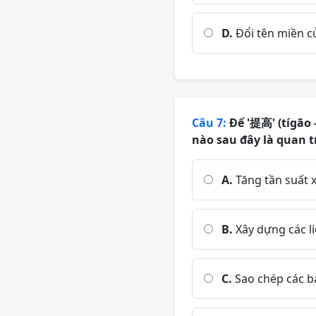
D.
Đổi tên miền c
Câu 7:
Để '提高' (tígāo 
nào sau đây là quan 
A.
Tăng tần suất 
B.
Xây dựng các li
C.
Sao chép các bà