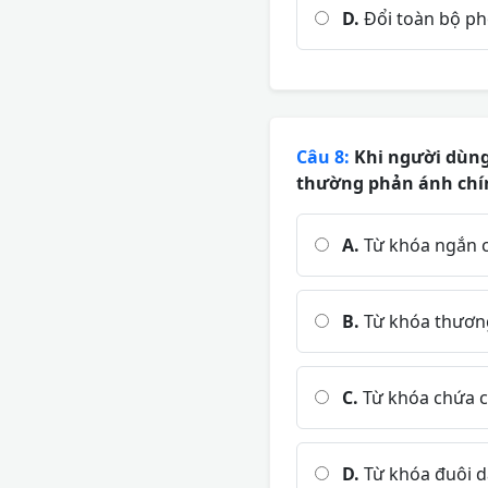
D.
Đổi toàn bộ ph
Câu 8:
Khi người dùng 
thường phản ánh chính
A.
Từ khóa ngắn c
B.
Từ khóa thương
C.
Từ khóa chứa cá
D.
Từ khóa đuôi d