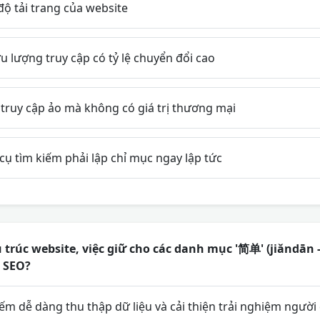
ộ tải trang của website
u lượng truy cập có tỷ lệ chuyển đổi cao
truy cập ảo mà không có giá trị thương mại
ụ tìm kiếm phải lập chỉ mục ngay lập tức
u trúc website, việc giữ cho các danh mục '简单' (jiǎndān 
o SEO?
ếm dễ dàng thu thập dữ liệu và cải thiện trải nghiệm ngườ