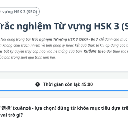
ừ vựng HSK 3 (SEO)
rắc nghiệm Từ vựng HSK 3 (S
: Nội dung trong bài
Trắc nghiệm Từ vựng HSK 3 (SEO) - Bộ 7
chỉ dành cho mục 
rị không chịu trách nhiệm về tính pháp lý hoặc kết quả thực tế khi áp dụng các 
ầu
bất kỳ quyền truy cập nào vào hệ thống của bạn,
KHÔNG theo dõi
thao tác
ủa bạn trong suốt quá trình làm bài.
Thời gian còn lại:
45:00
 '选择' (xuǎnzé - lựa chọn) đúng từ khóa mục tiêu dựa tr
ai trò gì?