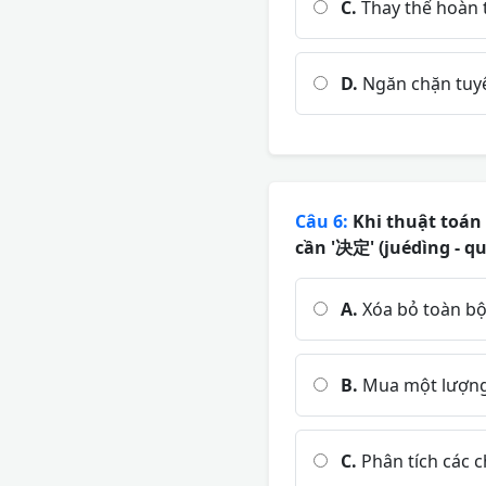
C.
Thay thế hoàn t
D.
Ngăn chặn tuyệ
Câu 6:
Khi thuật toán 
cần '决定' (juédìng - qu
A.
Xóa bỏ toàn bộ 
B.
Mua một lượng 
C.
Phân tích các c