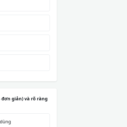
- đơn giản) và rõ ràng
i dùng