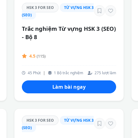
HSK 3 FOR SEO
TỪ VỰNG HSK 3
(SEO)
Trắc nghiệm Từ vựng HSK 3 (SEO)
- Bộ 8
4.5
(115)
45 Phút
|
1 Bộ trắc nghiệm
275 lượt làm
Làm bài ngay
HSK 3 FOR SEO
TỪ VỰNG HSK 3
(SEO)