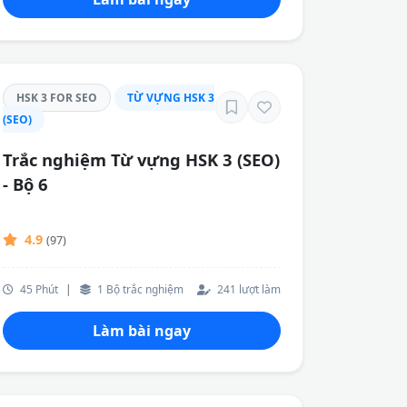
HSK 3 FOR SEO
TỪ VỰNG HSK 3
(SEO)
Trắc nghiệm Từ vựng HSK 3 (SEO)
- Bộ 6
4.9
(97)
45 Phút
|
1 Bộ trắc nghiệm
241 lượt làm
Làm bài ngay