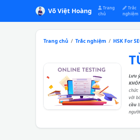
Trang
Trắc
Võ Việt Hoàng
chủ
nghiệm
Trang chủ
Trắc nghiệm
HSK For S
T
Lưu 
KHÔ
chức 
với b
cầu
b
người