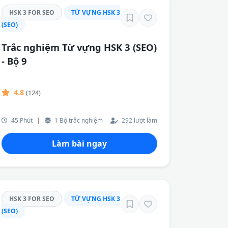
HSK 3 FOR SEO
TỪ VỰNG HSK 3
(SEO)
Trắc nghiệm Từ vựng HSK 3 (SEO)
- Bộ 9
4.8
(124)
45 Phút
|
1 Bộ trắc nghiệm
292 lượt làm
Làm bài ngay
HSK 3 FOR SEO
TỪ VỰNG HSK 3
(SEO)