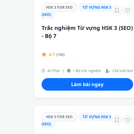
HSK 3 FOR SEO
TỪ VỰNG HSK 3
(SEO)
Trắc nghiệm Từ vựng HSK 3 (SEO)
- Bộ 7
4.7
(106)
45 Phút
|
1 Bộ trắc nghiệm
258 lượt làm
Làm bài ngay
HSK 3 FOR SEO
TỪ VỰNG HSK 3
(SEO)