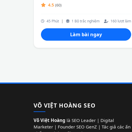
4.5
(60)
45 Phút
|
1 Bộ trắc nghiệm
160 lượt làm
Làm bài ngay
VÕ VIỆT HOÀNG SEO
Võ Việt Hoàng
là SEO Leader | Digital
Marketer | Founder SEO GenZ | Tác giả các ấn