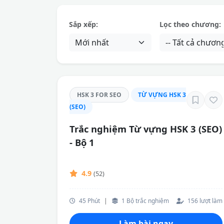
Sắp xếp:
Lọc theo chương:
HSK 3 FOR SEO
TỪ VỰNG HSK 3
(SEO)
Trắc nghiệm Từ vựng HSK 3 (SEO)
- Bộ 1
4.9
(52)
45 Phút
|
1 Bộ trắc nghiệm
156 lượt làm
Làm bài ngay