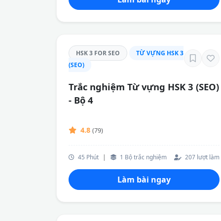
HSK 3 FOR SEO
TỪ VỰNG HSK 3
(SEO)
Trắc nghiệm Từ vựng HSK 3 (SEO)
- Bộ 4
4.8
(79)
45 Phút
|
1 Bộ trắc nghiệm
207 lượt làm
Làm bài ngay