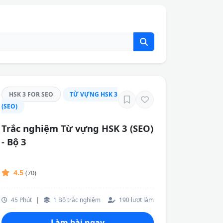
HSK 3 FOR SEO
TỪ VỰNG HSK 3
(SEO)
Trắc nghiệm Từ vựng HSK 3 (SEO)
- Bộ 3
4.5
(70)
45 Phút
|
1 Bộ trắc nghiệm
190 lượt làm
Làm bài ngay