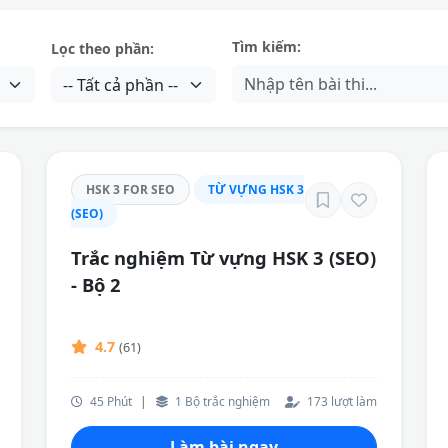
Tìm kiếm:
Lọc theo phần:
HSK 3 FOR SEO
TỪ VỰNG HSK 3
(SEO)
Trắc nghiệm Từ vựng HSK 3 (SEO)
- Bộ 2
4.7
(61)
45 Phút
|
1 Bộ trắc nghiệm
173 lượt làm
Làm bài ngay