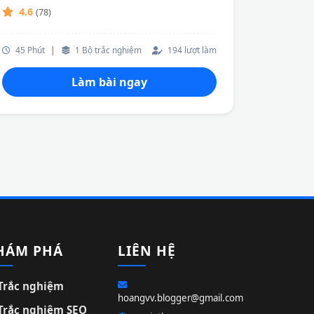
4.6
(78)
45 Phút
|
1 Bộ trắc nghiệm
194 lượt làm
Làm bài ngay
HÁM PHÁ
LIÊN HỆ
Trắc nghiệm
hoangvv.blogger@gmail.com
Trắc nghiệm SEO