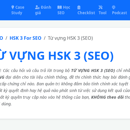
Case
Đánh
Học
Study
giá
SEO
Checklist
Tool
Podcast
EO
HSK 3 For SEO
Từ vựng HSK 3 (SEO)
Ừ VỰNG HSK 3 (SEO)
ý
: Các câu hỏi và câu trả lời trong bộ
TỪ VỰNG HSK 3 (SEO)
chỉ nhằ
NG
đại diện cho tài liệu chính thống, đề thi chính thức hay bài đánh
cấp chứng chỉ nào. Ban quản trị không đảm bảo tính chính xác tuyệt 
ất kỳ quyết định hay hệ quả nào phát sinh từ việc sử dụng kết quả củ
ất kỳ quyền truy cập nào vào hệ thống của bạn,
KHÔNG theo dõi
th
 dùng.