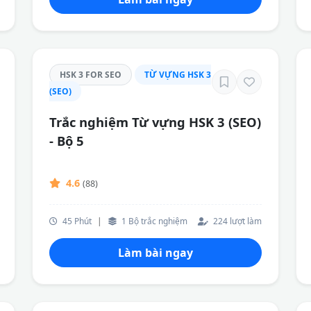
HSK 3 FOR SEO
TỪ VỰNG HSK 3
(SEO)
Trắc nghiệm Từ vựng HSK 3 (SEO)
- Bộ 5
4.6
(88)
45 Phút
|
1 Bộ trắc nghiệm
224 lượt làm
Làm bài ngay