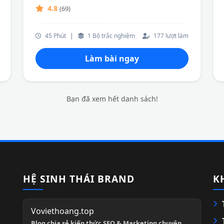
4.8
(69)
45 Phút
|
1 Bộ trắc nghiệm
177 lượt làm
Làm bài ngay
Bạn đã xem hết danh sách!
HỆ SINH THÁI BRAND
K
Voviethoang.top
Blog chia sẻ kiến thức SEO & Marketing chuyên