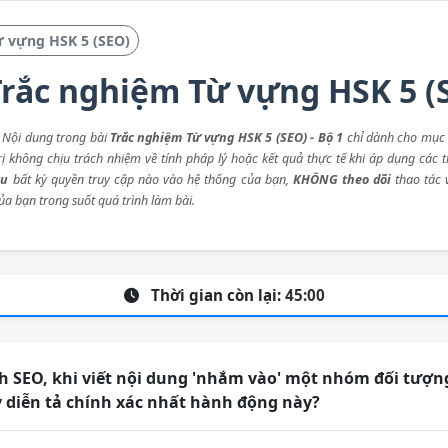
ừ vựng HSK 5 (SEO)
rắc nghiệm Từ vựng HSK 5 (S
: Nội dung trong bài
Trắc nghiệm Từ vựng HSK 5 (SEO) - Bộ 1
chỉ dành cho mục 
rị không chịu trách nhiệm về tính pháp lý hoặc kết quả thực tế khi áp dụng các 
ầu
bất kỳ quyền truy cập nào vào hệ thống của bạn,
KHÔNG theo dõi
thao tác
ủa bạn trong suốt quá trình làm bài.
Thời gian còn lại:
45:00
h SEO, khi viết nội dung 'nhắm vào' một nhóm đối tượn
y diễn tả chính xác nhất hành động này?