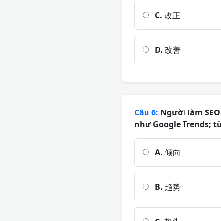
C.
改正
D.
改善
Câu 6:
Người làm SEO 
như Google Trends; từ
A.
倾向
B.
趋势