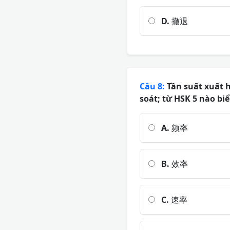
D.
撤退
Câu 8:
Tần suất xuất h
soát; từ HSK 5 nào biể
A.
频率
B.
效率
C.
速率