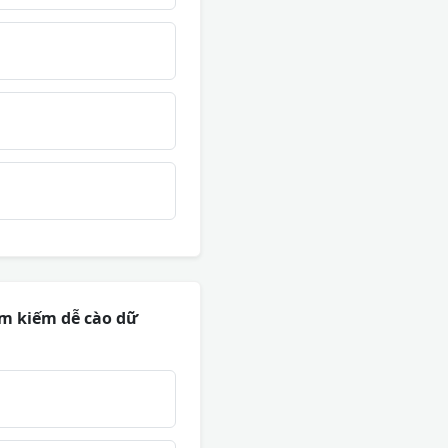
ìm kiếm dễ cào dữ