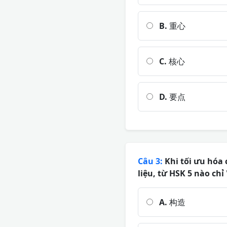
B.
重心
C.
核心
D.
要点
Câu 3:
Khi tối ưu hóa 
liệu, từ HSK 5 nào chỉ 
A.
构造