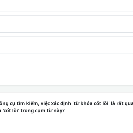
ng cụ tìm kiếm, việc xác định 'từ khóa cốt lõi' là rất q
 'cốt lõi' trong cụm từ này?