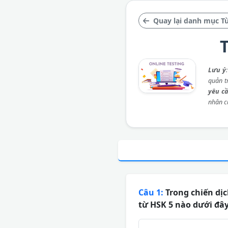
Quay lại danh mục T
T
Lưu ý
quản t
yêu c
nhân c
Câu 1:
Trong chiến dịc
từ HSK 5 nào dưới đâ