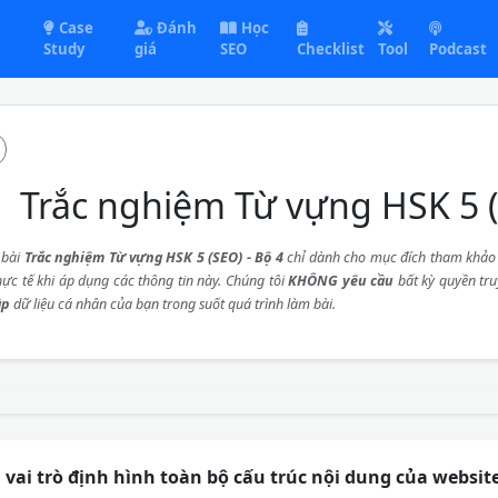
Case
Đánh
Học
Study
giá
SEO
Checklist
Tool
Podcast
Trắc nghiệm Từ vựng HSK 5 (
 bài
Trắc nghiệm Từ vựng HSK 5 (SEO) - Bộ 4
chỉ dành cho mục đích tham khảo v
hực tế khi áp dụng các thông tin này. Chúng tôi
KHÔNG yêu cầu
bất kỳ quyền tr
ập
dữ liệu cá nhân của bạn trong suốt quá trình làm bài.
g vai trò định hình toàn bộ cấu trúc nội dung của websi