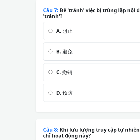
Câu 7:
Để 'tránh' việc bị trùng lặp nội 
'tránh'?
A.
阻止
B.
避免
C.
撤销
D.
预防
Câu 8:
Khi lưu lượng truy cập tự nhiên
chỉ hoạt động này?