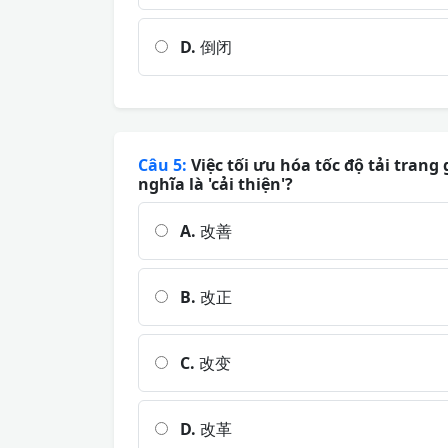
D.
倒闭
Câu 5:
Việc tối ưu hóa tốc độ tải trang 
nghĩa là 'cải thiện'?
A.
改善
B.
改正
C.
改变
D.
改革