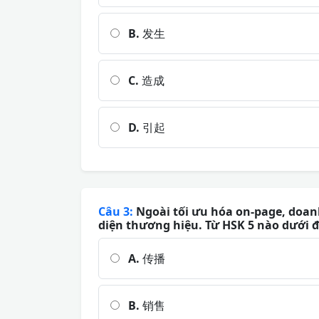
B.
发生
C.
造成
D.
引起
Câu 3:
Ngoài tối ưu hóa on-page, doanh
diện thương hiệu. Từ HSK 5 nào dưới 
A.
传播
B.
销售