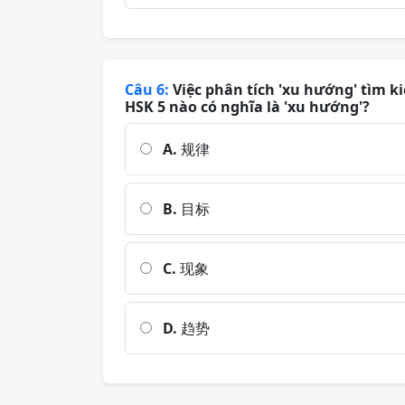
Câu 6:
Việc phân tích 'xu hướng' tìm 
HSK 5 nào có nghĩa là 'xu hướng'?
A.
规律
B.
目标
C.
现象
D.
趋势