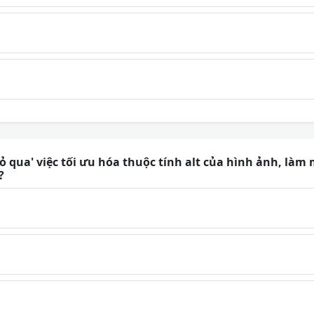
qua' việc tối ưu hóa thuộc tính alt của hình ảnh, làm 
?