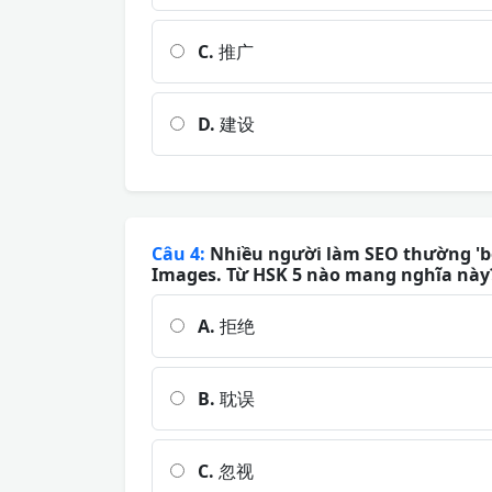
C.
推广
D.
建设
Câu 4:
Nhiều người làm SEO thường 'bỏ 
Images. Từ HSK 5 nào mang nghĩa này
A.
拒绝
B.
耽误
C.
忽视