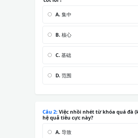
'cốt lõi'?
A.
集中
B.
核心
C.
基础
D.
范围
Câu 2:
Việc nhồi nhét từ khóa quá đà (k
hệ quả tiêu cực này?
A.
导致