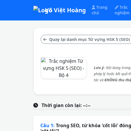
Trang
Trắc
Võ Việt Hoàng
chủ
nghiệm
Quay lại danh mục Từ vựng HSK 5 (SEO)
Lưu ý
: Nội dung trong
pháp lý hoặc kết quả t
tác và
KHÔNG thu th
Thời gian còn lại:
--:--
Câu 1:
Trong SEO, từ khóa 'cốt lõi' đón