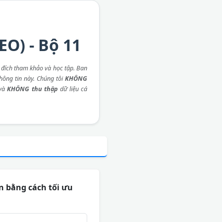
O) - Bộ 11
đích tham khảo và học tập. Ban
thông tin này. Chúng tôi
KHÔNG
 và
KHÔNG thu thập
dữ liệu cá
 bằng cách tối ưu