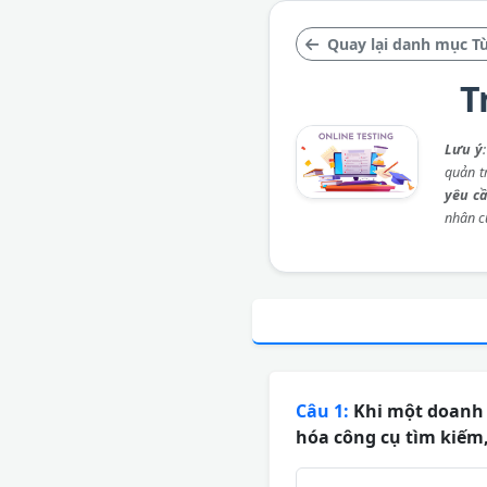
Quay lại danh mục T
T
Lưu ý
quản t
yêu c
nhân c
Câu 1:
Khi một doanh 
hóa công cụ tìm kiếm