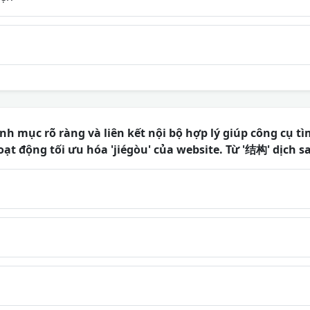
anh mục rõ ràng và liên kết nội bộ hợp lý giúp công cụ t
oạt động tối ưu hóa 'jiégòu' của website. Từ '结构' dịch sa