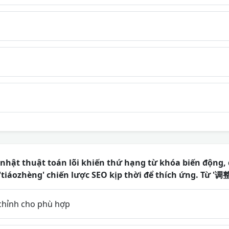
nhật thuật toán lõi khiến thứ hạng từ khóa biến động, 
tiáozhèng' chiến lược SEO kịp thời để thích ứng. Từ '调整'
 chỉnh cho phù hợp