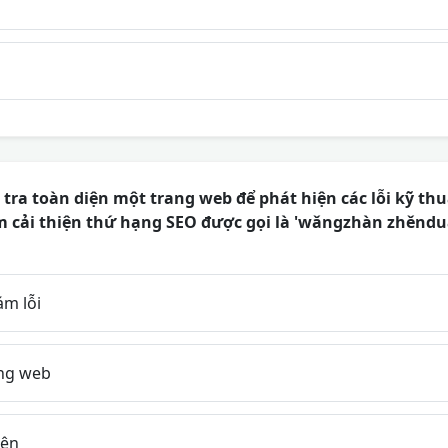
tra toàn diện một trang web để phát hiện các lỗi kỹ thuậ
 cải thiện thứ hạng SEO được gọi là 'wǎngzhàn zhěnduà
m lỗi
ng web
iện