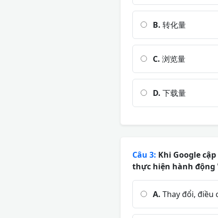
B.
转化量
C.
浏览量
D.
下载量
Câu 3:
Khi Google cập 
thực hiện hành động '
A.
Thay đổi, điều