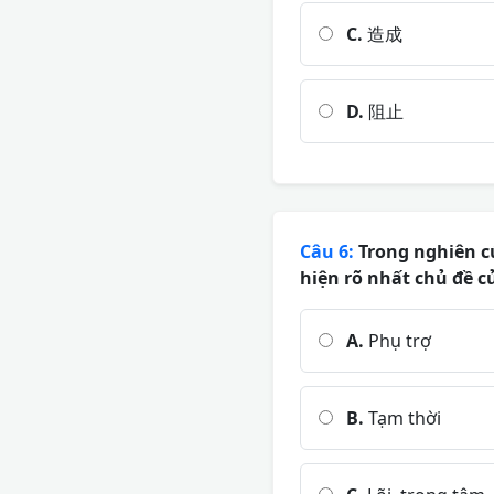
C.
造成
D.
阻止
Câu 6:
Trong nghiên cứ
hiện rõ nhất chủ đề củ
A.
Phụ trợ
B.
Tạm thời