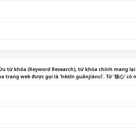
u từ khóa (Keyword Research), từ khóa chính mang lại 
a trang web được gọi là 'héxīn guānjiàncí'. Từ '核心' có n