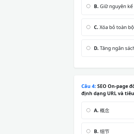
B.
Giữ nguyên kế
C.
Xóa bỏ toàn bộ
D.
Tăng ngân sách
Câu 4:
SEO On-page đòi
định dạng URL và tiêu
A.
概念
B.
细节