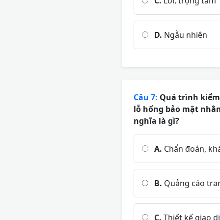
C.
Lõi, trọng tâm
D.
Ngẫu nhiên
Câu 7:
Quá trình kiểm 
lỗ hổng bảo mật nhằm
nghĩa là gì?
A.
Chẩn đoán, khá
B.
Quảng cáo tra
C.
Thiết kế giao d