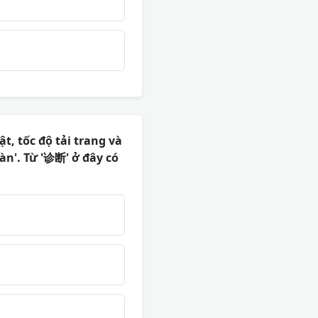
t, tốc độ tải trang và
n'. Từ '诊断' ở đây có