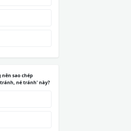
g nên sao chép
tránh, né tránh' này?