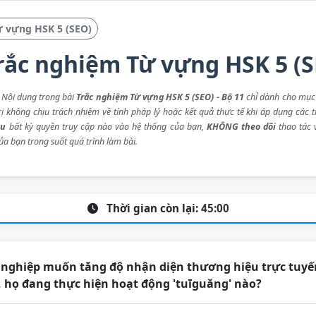
ừ vựng HSK 5 (SEO)
rắc nghiệm Từ vựng HSK 5 (SE
: Nội dung trong bài
Trắc nghiệm Từ vựng HSK 5 (SEO) - Bộ 11
chỉ dành cho mục 
rị không chịu trách nhiệm về tính pháp lý hoặc kết quả thực tế khi áp dụng các 
ầu
bất kỳ quyền truy cập nào vào hệ thống của bạn,
KHÔNG theo dõi
thao tác
ủa bạn trong suốt quá trình làm bài.
Thời gian còn lại:
45:00
nghiệp muốn tăng độ nhận diện thương hiệu trực tuyến
, họ đang thực hiện hoạt động 'tuīguǎng' nào?