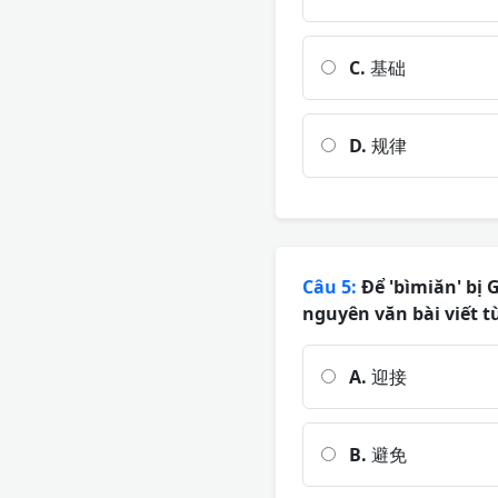
C.
基础
D.
规律
Câu 5:
Để 'bìmiǎn' bị 
nguyên văn bài viết t
A.
迎接
B.
避免