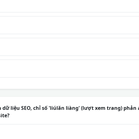
 dữ liệu SEO, chỉ số 'liúlǎn liàng' (lượt xem trang) phả
ite?