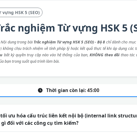
ừ vựng HSK 5 (SEO)
rắc nghiệm Từ vựng HSK 5 (S
: Nội dung trong bài
Trắc nghiệm Từ vựng HSK 5 (SEO) - Bộ 8
chỉ dành cho mục 
rị không chịu trách nhiệm về tính pháp lý hoặc kết quả thực tế khi áp dụng các 
ầu
bất kỳ quyền truy cập nào vào hệ thống của bạn,
KHÔNG theo dõi
thao tác
ủa bạn trong suốt quá trình làm bài.
Thời gian còn lại:
45:00
tối ưu hóa cấu trúc liên kết nội bộ (internal link struct
 gì đối với các công cụ tìm kiếm?