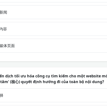
新闻
内容
媒体页面
ến dịch tối ưu hóa công cụ tìm kiếm cho một website mớ
g tâm' (核心) quyết định hướng đi của toàn bộ nội dung?
择