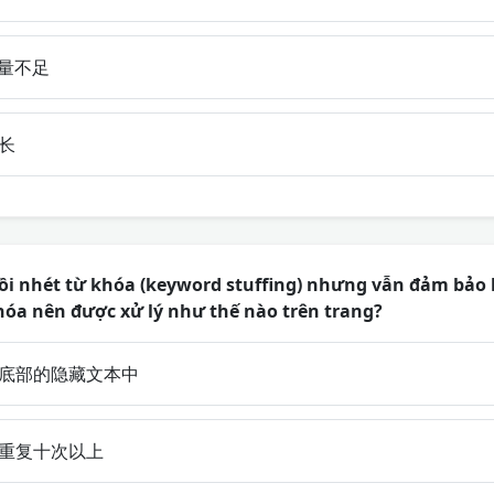
量不足
长
ồi nhét từ khóa (keyword stuffing) nhưng vẫn đảm bảo 
hóa nên được xử lý như thế nào trên trang?
底部的隐藏文本中
重复十次以上