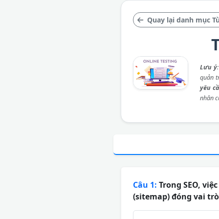
Quay lại danh mục T
T
Lưu ý
quản t
yêu c
nhân c
Câu 1:
Trong SEO, việc 
(sitemap) đóng vai trò