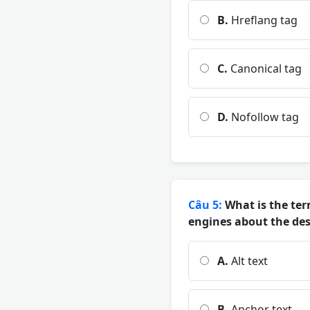
B.
Hreflang tag
C.
Canonical tag
D.
Nofollow tag
Câu 5:
What is the term
engines about the de
A.
Alt text
B.
Anchor text