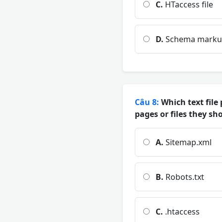
C.
HTaccess file
D.
Schema mark
Câu 8:
Which text file 
pages or files they sh
A.
Sitemap.xml
B.
Robots.txt
C.
.htaccess