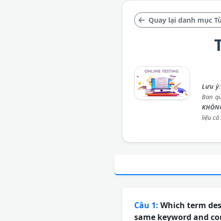
Quay lại danh mục T
Lưu ý
Ban qu
KHÔNG
liệu cá
Câu 1:
Which term desc
same keyword and com