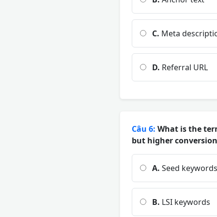
C.
Meta descripti
D.
Referral URL
Câu 6:
What is the ter
but higher conversion
A.
Seed keyword
B.
LSI keywords