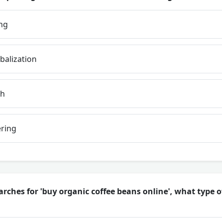
ng
alization
ch
ring
rches for 'buy organic coffee beans online', what type o