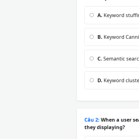
A.
Keyword stuffi
B.
Keyword Cannib
C.
Semantic sear
D.
Keyword cluste
Câu 2:
When a user sea
they displaying?