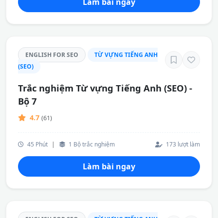
Làm bài ngay
ENGLISH FOR SEO
TỪ VỰNG TIẾNG ANH
(SEO)
Trắc nghiệm Từ vựng Tiếng Anh (SEO) -
Bộ 7
4.7
(61)
45 Phút
|
1 Bộ trắc nghiệm
173 lượt làm
Làm bài ngay