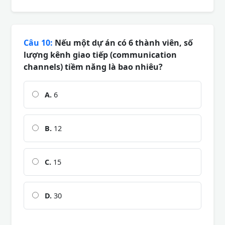
Câu 10:
Nếu một dự án có 6 thành viên, số
lượng kênh giao tiếp (communication
channels) tiềm năng là bao nhiêu?
A.
6
B.
12
C.
15
D.
30