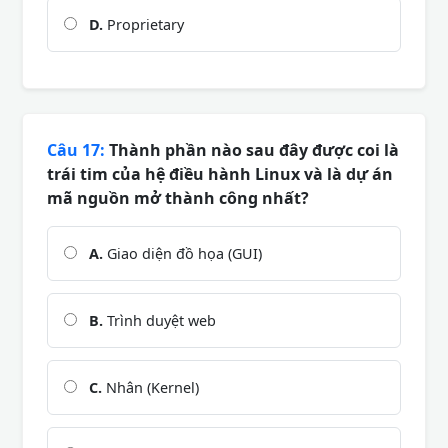
D.
Proprietary
Câu 17:
Thành phần nào sau đây được coi là
trái tim của hệ điều hành Linux và là dự án
mã nguồn mở thành công nhất?
A.
Giao diện đồ họa (GUI)
B.
Trình duyệt web
C.
Nhân (Kernel)