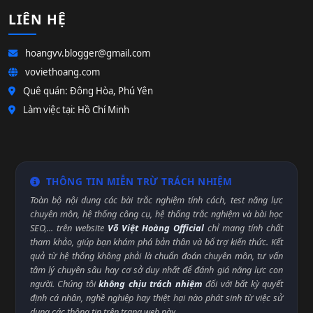
LIÊN HỆ
hoangvv.blogger@gmail.com
voviethoang.com
Quê quán: Đông Hòa, Phú Yên
Làm việc tại: Hồ Chí Minh
THÔNG TIN MIỄN TRỪ TRÁCH NHIỆM
Toàn bộ nội dung các bài trắc nghiệm tính cách, test năng lực
chuyên môn, hệ thống công cụ, hệ thống trắc nghiệm và bài học
SEO,... trên website
Võ Việt Hoàng Official
chỉ mang tính chất
tham khảo, giúp bạn khám phá bản thân và bổ trợ kiến thức. Kết
quả từ hệ thống không phải là chuẩn đoán chuyên môn, tư vấn
tâm lý chuyên sâu hay cơ sở duy nhất để đánh giá năng lực con
người. Chúng tôi
không chịu trách nhiệm
đối với bất kỳ quyết
định cá nhân, nghề nghiệp hay thiệt hại nào phát sinh từ việc sử
dụng các thông tin trên trang web này.