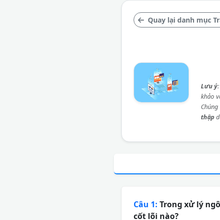
Quay lại danh mục Tr
Lưu ý
khảo và
Chúng 
thập
d
Câu 1:
Trong xử lý ngô
cốt lõi nào?