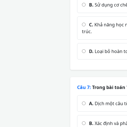
B.
Sử dụng cơ chế
C.
Khả năng học ng
trúc.
D.
Loại bỏ hoàn to
Câu 7:
Trong bài toán 
A.
Dịch một câu t
B.
Xác định và phâ