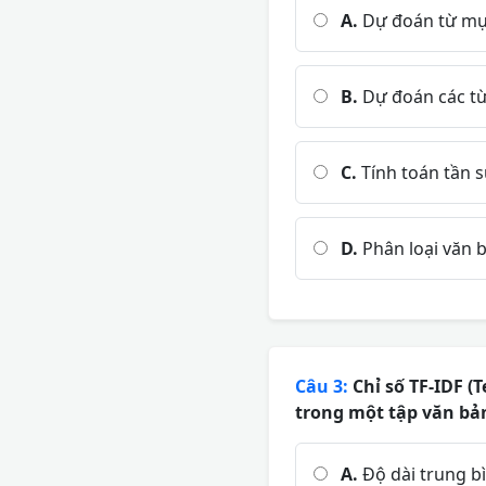
A.
Dự đoán từ mục
B.
Dự đoán các từ
C.
Tính toán tần s
D.
Phân loại văn b
Câu 3:
Chỉ số TF-IDF (
trong một tập văn bả
A.
Độ dài trung bì