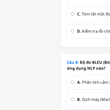
C.
Tóm tắt một đo
D.
Kiểm tra lỗi ch
Câu 8:
Độ đo BLEU (Bi
ứng dụng NLP nào?
A.
Phân tích cảm x
B.
Dịch máy (Mach