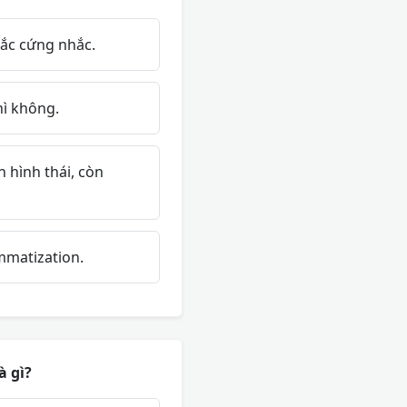
tắc cứng nhắc.
hì không.
 hình thái, còn
mmatization.
à gì?