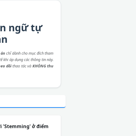
ôn ngữ tự
án
 án
chỉ dành cho mục đích tham
ế khi áp dụng các thông tin này.
eo dõi
thao tác và
KHÔNG thu
ới 'Stemming' ở điểm