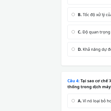
B.
Tốc độ xử lý củ
C.
Độ quan trọng 
D.
Khả năng dự đo
Câu 4:
Tại sao cơ chế 
thống trong dịch máy
A.
Vì nó loại bỏ h