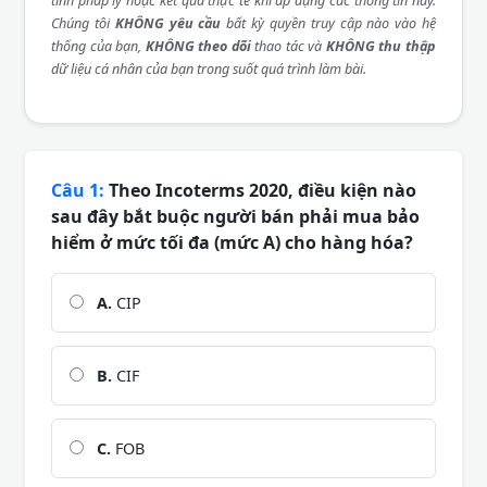
tính pháp lý hoặc kết quả thực tế khi áp dụng các thông tin này.
Chúng tôi
KHÔNG yêu cầu
bất kỳ quyền truy cập nào vào hệ
thống của bạn,
KHÔNG theo dõi
thao tác và
KHÔNG thu thập
dữ liệu cá nhân của bạn trong suốt quá trình làm bài.
Câu 1:
Theo Incoterms 2020, điều kiện nào
sau đây bắt buộc người bán phải mua bảo
hiểm ở mức tối đa (mức A) cho hàng hóa?
A.
CIP
B.
CIF
C.
FOB