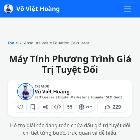
Võ Việt Hoàng
Tools
Absolute Value Equation Calculator
Máy Tính Phương Trình Giá
Trị Tuyệt Đối
CREATOR
Võ Việt Hoàng
SEO Leader | Digital Marketer | Founder SEO GenZ
229
VI
Hỗ trợ giải các dạng toán chứa dấu giá trị tuyệt đối
chi tiết từng bước, trực quan và dễ hiểu.