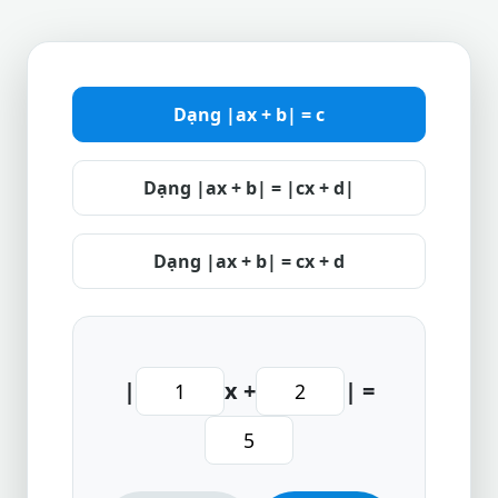
Dạng |ax + b| = c
Dạng |ax + b| = |cx + d|
Dạng |ax + b| = cx + d
|
x +
| =