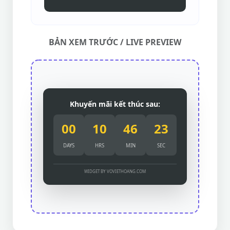
BẢN XEM TRƯỚC / LIVE PREVIEW
Khuyến mãi kết thúc sau:
00
10
46
22
DAYS
HRS
MIN
SEC
WIDGET BY VOVIETHOANG.COM