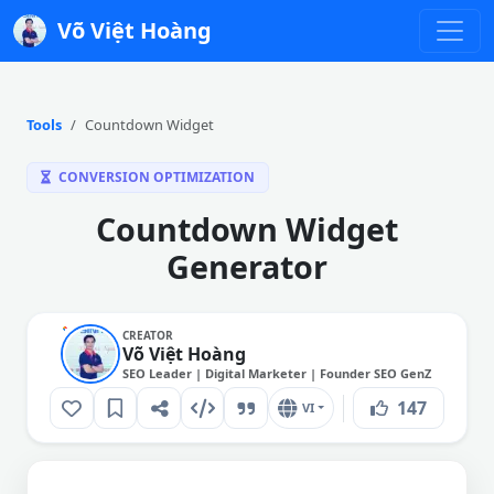
Võ Việt Hoàng
Tools
Countdown Widget
CONVERSION OPTIMIZATION
Countdown Widget
Generator
CREATOR
Võ Việt Hoàng
SEO Leader | Digital Marketer | Founder SEO GenZ
147
VI