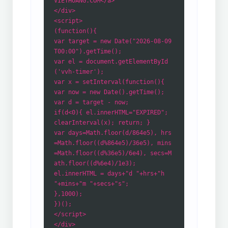
VIETHOANG.COM</a>
</div>
<script>
(function(){
var target = new Date("2026-08-09
T00:00").getTime();
var el = document.getElementById
('vvh-timer');
var x = setInterval(function(){
var now = new Date().getTime();
var d = target - now;
if(d<0){ el.innerHTML="EXPIRED";
clearInterval(x); return; }
var days=Math.floor(d/864e5), hrs
=Math.floor((d%864e5)/36e5), mins
=Math.floor((d%36e5)/6e4), secs=M
ath.floor((d%6e4)/1e3);
el.innerHTML = days+"d "+hrs+"h
"+mins+"m "+secs+"s";
},1000);
})();
</script>
</div>