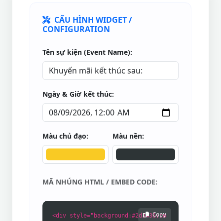
CẤU HÌNH WIDGET /
CONFIGURATION
Tên sự kiện (Event Name):
Ngày & Giờ kết thúc:
Màu chủ đạo:
Màu nền:
MÃ NHÚNG HTML / EMBED CODE:
Copy
<div style="background:#2d3436;co