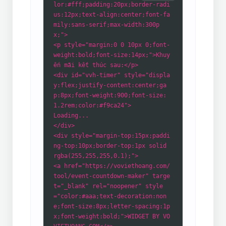
lor:#fff;padding:20px;border-radi
us:12px;text-align:center;font-fa
mily:sans-serif;max-width:300p
x;">
<p style="margin:0 0 10px 0;font-
weight:bold;font-size:14px;">Khuy
ến mãi kết thúc sau:</p>
<div id="vvh-timer" style="displa
y:flex;justify-content:center;ga
p:8px;font-weight:900;font-size:
1.2rem;color:#f9ca24">
Loading...
</div>
<div style="margin-top:15px;paddi
ng-top:10px;border-top:1px solid
rgba(255,255,255,0.1);">
<a href="https://voviethoang.com/
tool/event-countdown-maker" targe
t="_blank" rel="noopener" style
="color:#aaa;text-decoration:non
e;font-size:8px;letter-spacing:1p
x;font-weight:bold;">WIDGET BY VO