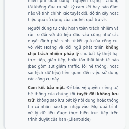
miễn phí dưới dạng "nguyên trạng". Chúng
tôi không đưa ra bất kỳ cam kết hay bảo đảm
nào về tính chính xác tuyệt đối, độ tin cậy hoặc
hiệu quả sử dụng của các kết quả trả về.
Người dùng tự chịu hoàn toàn trách nhiệm và
rủi ro đối với dữ liệu đầu vào cũng như các
quyết định phát sinh từ kết quả của công cụ.
Võ Việt Hoàng và đội ngũ phát triển
không
chịu trách nhiệm pháp lý
cho bất kỳ thiệt hại
trực tiếp, gián tiếp, hoặc tổn thất kinh tế nào
(bao gồm sụt giảm traffic, lỗi hệ thống, hoặc
sai lệch dữ liệu) liên quan đến việc sử dụng
các công cụ này.
Cam kết bảo mật:
Để bảo vệ quyền riêng tư,
hệ thống của chúng tôi
tuyệt đối không lưu
trữ
, không sao lưu bất kỳ nội dung hoặc thông
tin cá nhân nào bạn nhập vào. Mọi quá trình
xử lý dữ liệu được thực hiện trực tiếp trên
trình duyệt của bạn (Client-side).