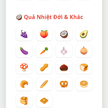
🥥
Quả Nhiệt Đới & Khác
🍇
🍑
🥥
🥑
🍆
🥕
🧄
🧅
🍄
🥜
🌰
🍞
🥐
🥖
🥨
🥯
🥞
🧇