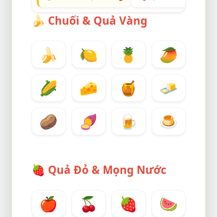
🍌
Chuối & Quả Vàng
🍌
🍋
🍍
🥭
🌽
🧀
🍯
🧈
🥔
🍠
🍺
🍮
🍓
Quả Đỏ & Mọng Nước
🍎
🍒
🍓
🍉