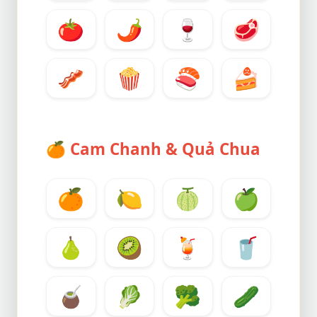
🍅
🌶️
🍷
🥩
🥓
🍿
🍣
🍰
🍊
Cam Chanh & Quả Chua
🍊
🍋
🍈
🍏
🍐
🥝
🍹
🥤
🧉
🥬
🥦
🥒