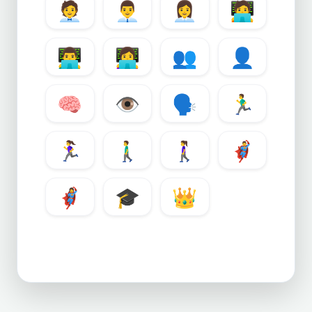
🧑‍💼
👨‍💼
👩‍💼
🧑‍💻
👨‍💻
👩‍💻
👥
👤
🧠
👁️
🗣️
🏃‍♂️
🏃‍♀️
🚶‍♂️
🚶‍♀️
🦸‍♂️
🦸‍♀️
🎓
👑