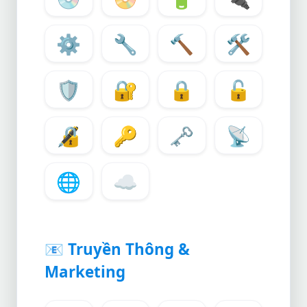
⚙️
🔧
🔨
🛠️
🛡️
🔐
🔒
🔓
🔏
🔑
🗝️
📡
🌐
☁️
📧
Truyền Thông &
Marketing