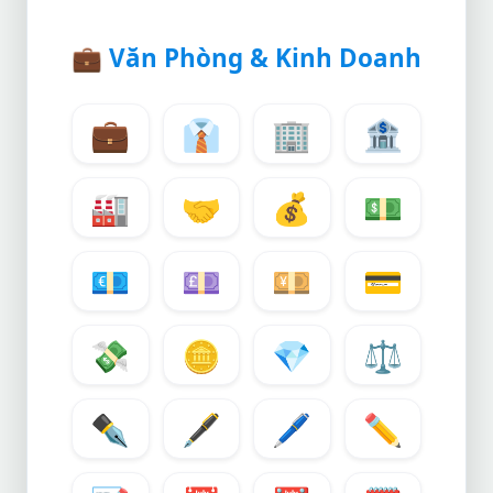
💼
Văn Phòng & Kinh Doanh
💼
👔
🏢
🏦
🏭
🤝
💰
💵
💶
💷
💴
💳
💸
🪙
💎
⚖️
✒️
🖋️
🖊️
✏️