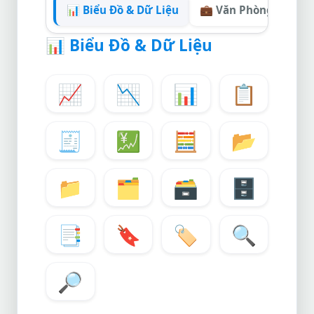
📊 Biểu Đồ & Dữ Liệu
💼 Văn Phòng & Kinh
📊
Biểu Đồ & Dữ Liệu
📈
📉
📊
📋
🧾
💹
🧮
📂
📁
🗂️
🗃️
🗄️
📑
🔖
🏷️
🔍
🔎