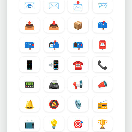
📧
✉️
📩
📨
📤
📥
📦
📫
📪
📬
📭
📮
📱
📲
☎️
📞
📟
📠
📢
📣
🔔
🔕
🎙️
📻
📺
💡
🎯
🏆