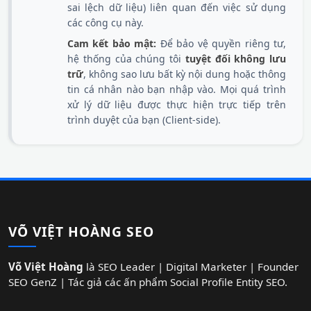
sai lệch dữ liệu) liên quan đến việc sử dụng
các công cụ này.
Cam kết bảo mật:
Để bảo vệ quyền riêng tư,
hệ thống của chúng tôi
tuyệt đối không lưu
trữ
, không sao lưu bất kỳ nội dung hoặc thông
tin cá nhân nào bạn nhập vào. Mọi quá trình
xử lý dữ liệu được thực hiện trực tiếp trên
trình duyệt của bạn (Client-side).
VÕ VIỆT HOÀNG SEO
Võ Việt Hoàng
là SEO Leader | Digital Marketer | Founder
SEO GenZ | Tác giả các ấn phẩm Social Profile Entity SEO.