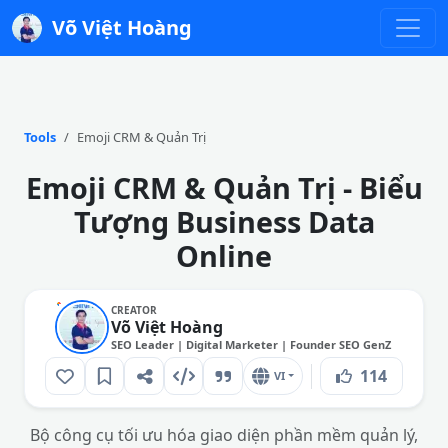
Võ Việt Hoàng
Tools
Emoji CRM & Quản Trị
Emoji CRM & Quản Trị - Biểu
Tượng Business Data
Online
CREATOR
Võ Việt Hoàng
SEO Leader | Digital Marketer | Founder SEO GenZ
114
VI
Bộ công cụ tối ưu hóa giao diện phần mềm quản lý,