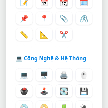
📝
📅
📆
🗓️
📌
📍
📎
🖇️
📏
📐
✂️
💻
Công Nghệ & Hệ Thống
💻
🖥️
🖨️
🖱️
🖲️
🕹️
💽
💾
💿
📀
🔋
🔌