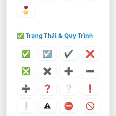
🎖️
✅
Trạng Thái & Quy Trình
✅
☑️
✔️
❌
❎
✖️
➕
➖
➗
❓
❔
❗
❕
⚠️
⛔
🚫