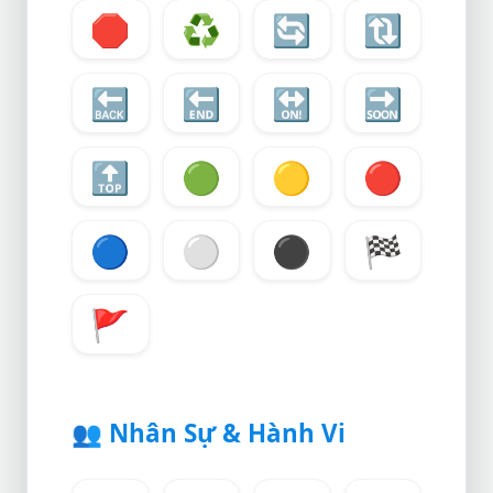
🛑
♻️
🔄
🔃
🔙
🔚
🔛
🔜
🔝
🟢
🟡
🔴
🔵
⚪
⚫
🏁
🚩
👥
Nhân Sự & Hành Vi