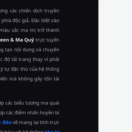
ng các chiến dịch truyền
 phía độc giả. Đặc biệt vào
 màu sắc ma mị trở thành
ween & Ma Quỷ
trực tuyến
áng tạo nội dung và chuyên
 độ tải trang thay vì phải
ý tự đặc thù của hệ thống
biến mà không gây tốn tài
ợp các biểu tượng ma quái
ợp các điểm nhấn huyền bí
c đáo
sẽ mang lại tính trực
ài hòa với hệ thống
kho kí