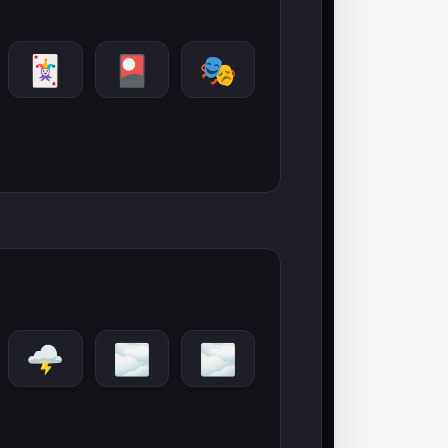
🃏
🎴
🎭
🌩️
🌫️
🌫️