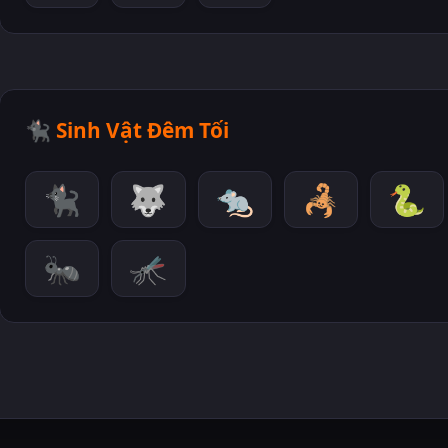
🐈‍⬛
Sinh Vật Đêm Tối
🐈‍⬛
🐺
🐀
🦂
🐍
🐜
🦟