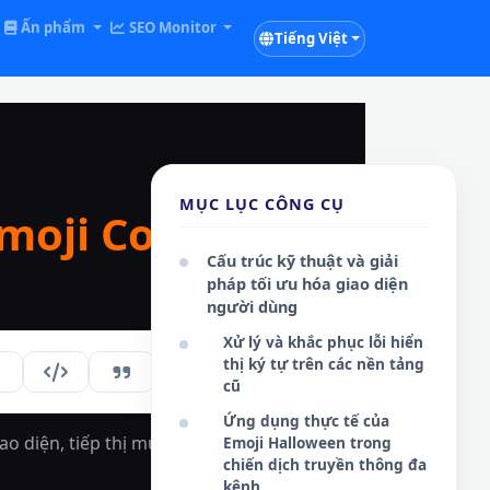
Ấn phẩm
SEO Monitor
Tiếng Việt
MỤC LỤC CÔNG CỤ
moji Copy and
Cấu trúc kỹ thuật và giải
pháp tối ưu hóa giao diện
người dùng
Xử lý và khắc phục lỗi hiển
thị ký tự trên các nền tảng
270
VI
cũ
Ứng dụng thực tế của
o diện, tiếp thị mùa lễ
Emoji Halloween trong
chiến dịch truyền thông đa
kênh