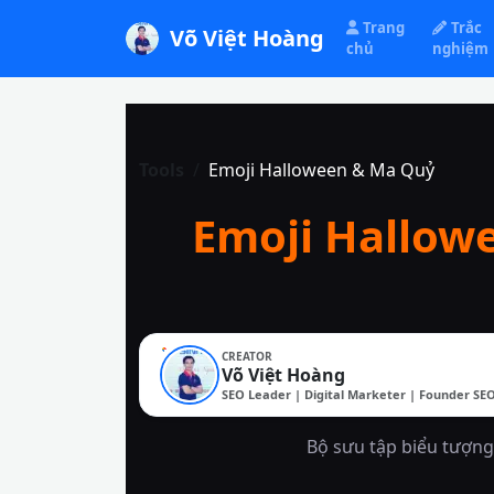
Trang
Trắc
Võ Việt Hoàng
chủ
nghiệm
Tools
Emoji Halloween & Ma Quỷ
Emoji Hallow
CREATOR
Võ Việt Hoàng
SEO Leader | Digital Marketer | Founder SE
Bộ sưu tập biểu tượng 