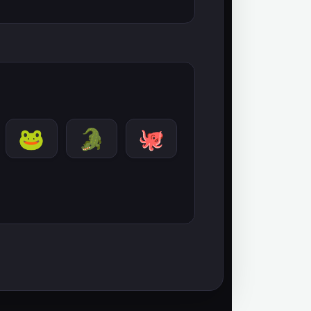
🐸
🐊
🐙