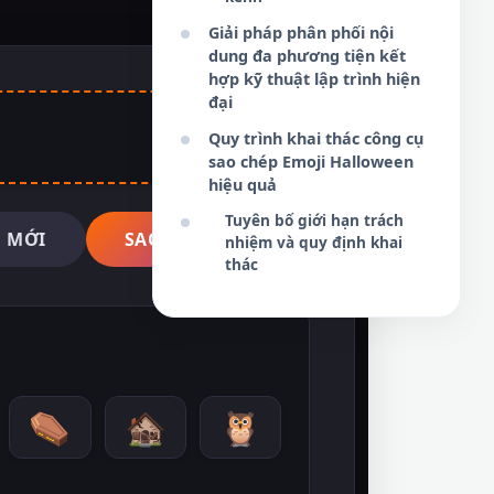
Giải pháp phân phối nội
dung đa phương tiện kết
hợp kỹ thuật lập trình hiện
đại
Quy trình khai thác công cụ
sao chép Emoji Halloween
hiệu quả
Tuyên bố giới hạn trách
 MỚI
SAO CHÉP NGAY
nhiệm và quy định khai
thác
⚰️
🏚️
🦉