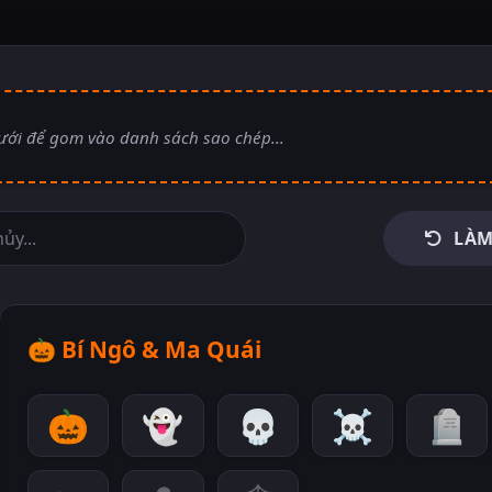
LÀM
🎃
Bí Ngô & Ma Quái
🎃
👻
💀
☠️
🪦