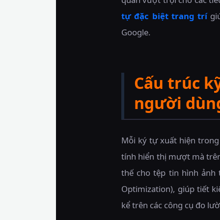
tự đặc biệt trang trí
giú
Google.
Cấu trúc kỹ
người dùn
Mỗi ký tự xuất hiện tron
tính hiển thị mượt mà trê
thế cho tệp tin hình ản
Optimization), giúp tiết 
kể trên các công cụ đo lườ