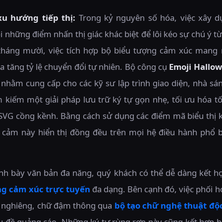
xu hướng tiếp thị:
Trong kỷ nguyên số hóa, việc xây dự
 những điểm nhấn thị giác khác biệt để lôi kéo sự chú ý từ
i tháng mười, việc tích hợp bộ biểu tượng cảm xúc mang
 tăng tỷ lệ chuyển đổi tự nhiên. Bộ công cụ
Emoji Hallo
 nhằm cung cấp cho các kỹ sư lập trình giao diện, nhà s
m kiếm một giải pháp lưu trữ ký tự gọn nhẹ, tối ưu hóa tốc
 SVG cồng kềnh. Bằng cách sử dụng các điểm mã biểu thị k
 cảm này hiển thị đồng đều trên mọi hệ điều hành phổ 
rình bày văn bản đa năng, quý khách có thể dễ dàng kết h
ng cảm xúc trực tuyến
đa dạng. Bên cạnh đó, việc phối h
ữ nghiêng, chữ đậm thông qua
bộ tạo chữ nghệ thuật độ
êu đề quảng cáo. Những ký tự rùng rợn này cũng kết hợp h