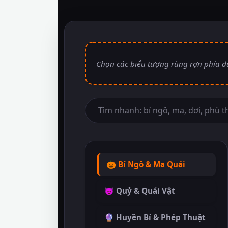
🎃 Bí Ngô & Ma Quái
😈 Quỷ & Quái Vật
🔮 Huyền Bí & Phép Thuật