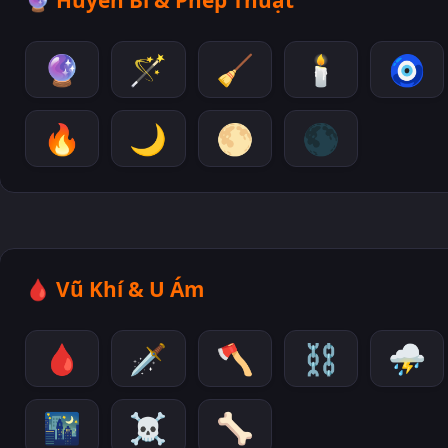
🔮
Huyền Bí & Phép Thuật
🔮
🪄
🧹
🕯️
🧿
🔥
🌙
🌕
🌑
🩸
Vũ Khí & U Ám
🩸
🗡️
🪓
⛓️
⛈️
🌃
☠️
🦴