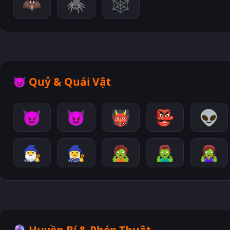
🦇
🕷️
🕸️
😈
Quỷ & Quái Vật
👿
😈
👹
👺
👽
🧙‍♂️
🧙‍♀️
🧟
🧟‍♂️
🧟‍♀️