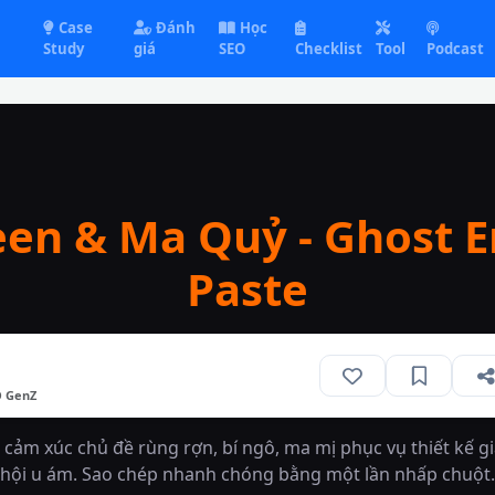
Case
Đánh
Học
Study
giá
SEO
Checklist
Tool
Podcast
een & Ma Quỷ - Ghost E
Paste
O GenZ
cảm xúc chủ đề rùng rợn, bí ngô, ma mị phục vụ thiết kế gia
hội u ám. Sao chép nhanh chóng bằng một lần nhấp chuột.