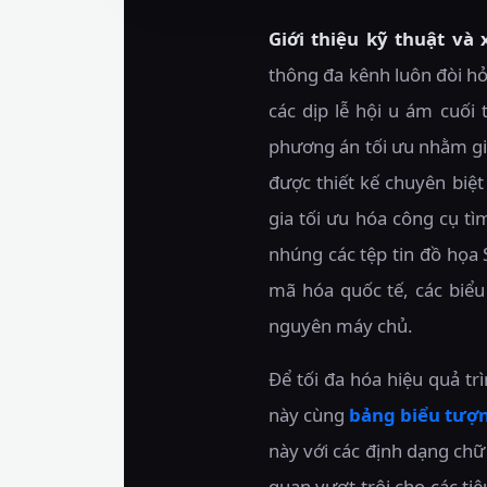
Giới thiệu kỹ thuật và 
thông đa kênh luôn đòi hỏi
các dịp lễ hội u ám cuố
phương án tối ưu nhằm gia
được thiết kế chuyên biệt
gia tối ưu hóa công cụ tì
nhúng các tệp tin đồ họa
mã hóa quốc tế, các biểu
nguyên máy chủ.
Để tối đa hóa hiệu quả t
này cùng
bảng biểu tượ
này với các định dạng ch
quan vượt trội cho các ti