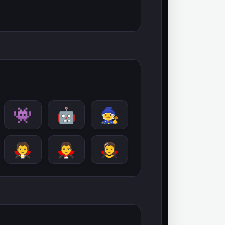
👾
🤖
🧙
🧛
🧛‍♂️
🧛‍♀️