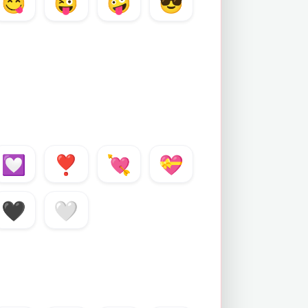
😋
😜
🤪
😎
💟
❣️
💘
💝
🖤
🤍