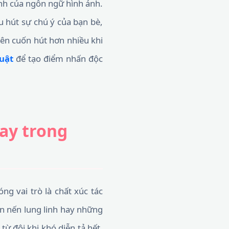
ạnh của ngôn ngữ hình ảnh.
u hút sự chú ý của bạn bè,
 nên cuốn hút hơn nhiều khi
uật
để tạo điểm nhấn độc
ay trong
ng vai trò là chất xúc tác
n nến lung linh hay những
ừ đôi khi khó diễn tả hết.