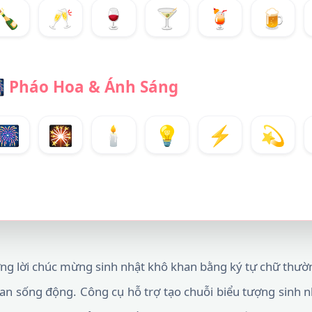
🍾
🥂
🍷
🍸
🍹
🍺

Pháo Hoa & Ánh Sáng
🎆
🎇
🕯️
💡
⚡
💫
ững lời chúc mừng sinh nhật khô khan bằng ký tự chữ thư
n sống động. Công cụ hỗ trợ tạo chuỗi biểu tượng sinh nh