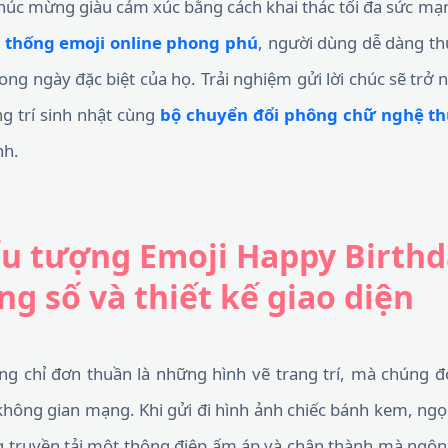
i chúc mừng giàu cảm xúc bằng cách khai thác tối đa sức m
 thống emoji online phong phú
, người dùng dễ dàng th
ong ngày đặc biệt của họ. Trải nghiệm gửi lời chúc sẽ trở
ng trí sinh nhật cùng
bộ chuyển đổi phông chữ nghệ th
nh.
ểu tượng Emoji Happy Birthd
ng số và thiết kế giao diện
g chỉ đơn thuần là những hình vẽ trang trí, mà chúng đó
ông gian mạng. Khi gửi đi hình ảnh chiếc bánh kem, ngọ
 truyền tải một thông điệp ấm áp và chân thành mà ngôn t