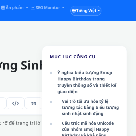
Ấn phẩm
SEO Monitor
Tiếng Việt
MỤC LỤC CÔNG CỤ
ợng Sinh Nhật
Ý nghĩa biểu tượng Emoji
Happy Birthday trong
truyền thông số và thiết kế
giao diện
Vai trò tối ưu hóa tỷ lệ
179
VI
tương tác bằng biểu tượng
sinh nhật sinh động
rỡ để trang trí lời chúc mừng sinh nhật
Cấu trúc mã hóa Unicode
của nhóm Emoji Happy
Birthday và khả năng