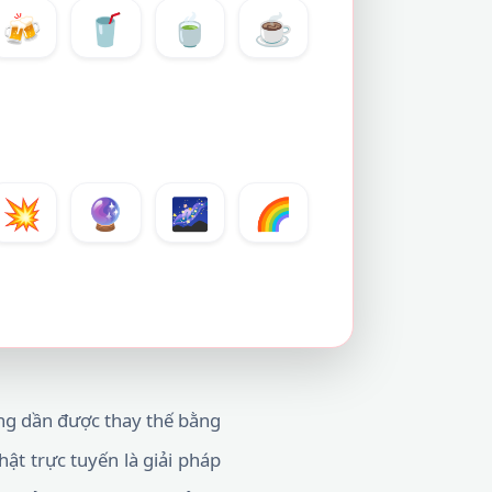
🍻
🥤
🍵
☕
💥
🔮
🌌
🌈
ờng dần được thay thế bằng
ật trực tuyến là giải pháp