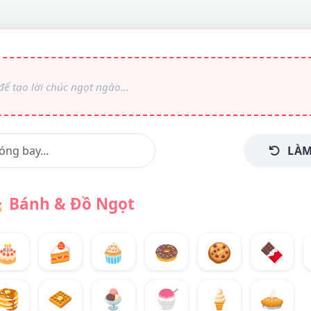
LÀM

Bánh & Đồ Ngọt
🎂
🍰
🧁
🍩
🍪
🍫
🥞
🧇
🍨
🍧
🍦
🥧