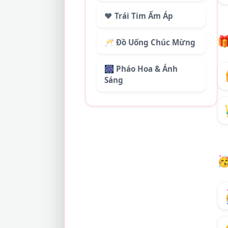
❤️ Trái Tim Ấm Áp

🥂 Đồ Uống Chúc Mừng
🎆 Pháo Hoa & Ánh
Sáng
