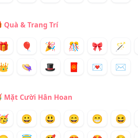

Quà & Trang Trí
🎁
🎈
🎉
🎊
🎀
🪄
👑
👒
🎩
🧧
💌
✉️

Mặt Cười Hân Hoan
🥳
😀
😃
😄
😁
😆