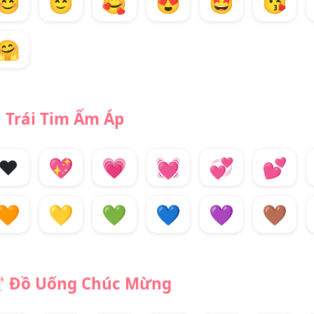
😊
😇
🥰
😍
🤩
😘
🤗
️
Trái Tim Ấm Áp
❤️
💖
💗
💓
💞
💕
🧡
💛
💚
💙
💜
🤎

Đồ Uống Chúc Mừng