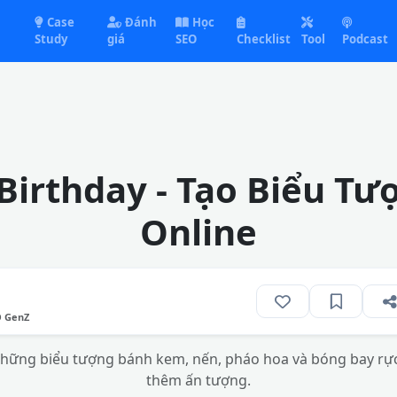
Case
Đánh
Học
Study
giá
SEO
Checklist
Tool
Podcast
Birthday - Tạo Biểu Tư
Online
O GenZ
hững biểu tượng bánh kem, nến, pháo hoa và bóng bay rực 
thêm ấn tượng.