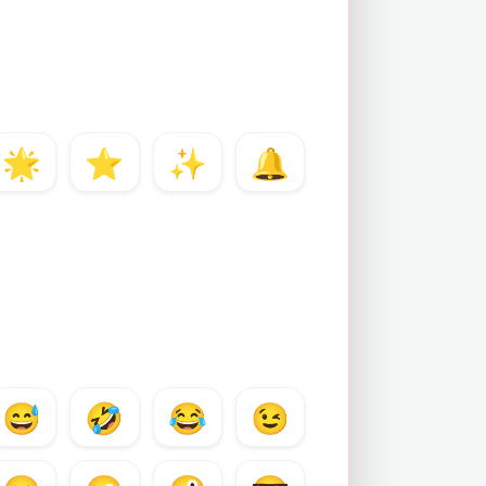
🌟
⭐
✨
🔔
😅
🤣
😂
😉