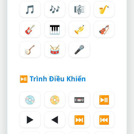
🎵
🎶
🎼
🎷
🎸
🎹
🎺
🎻
🪕
🥁
🎤
⏯️
Trình Điều Khiển
💿
📀
📼
⏯️
▶️
◀️
⏭️
⏮️