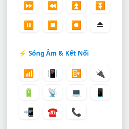
⏩
⏪
⏫
⏬
⏸️
⏹️
⏺️
⏏️
⚡
Sóng Âm & Kết Nối
📶
📳
📴
🔌
🔋
📡
💻
📱
📲
☎️
📞