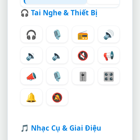
🎧
Tai Nghe & Thiết Bị
🎧
🎙️
📻
🔊
🔉
🔈
🔇
📢
📣
🎙
🎚️
🎛️
🔔
🔕
🎵
Nhạc Cụ & Giai Điệu