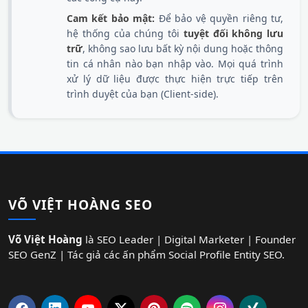
Cam kết bảo mật:
Để bảo vệ quyền riêng tư,
hệ thống của chúng tôi
tuyệt đối không lưu
trữ
, không sao lưu bất kỳ nội dung hoặc thông
tin cá nhân nào bạn nhập vào. Mọi quá trình
xử lý dữ liệu được thực hiện trực tiếp trên
trình duyệt của bạn (Client-side).
VÕ VIỆT HOÀNG SEO
Võ Việt Hoàng
là SEO Leader | Digital Marketer | Founder
SEO GenZ | Tác giả các ấn phẩm Social Profile Entity SEO.