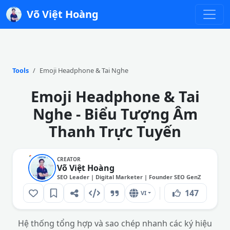
Võ Việt Hoàng
Tools
Emoji Headphone & Tai Nghe
Emoji Headphone & Tai
Nghe - Biểu Tượng Âm
Thanh Trực Tuyến
CREATOR
Võ Việt Hoàng
SEO Leader | Digital Marketer | Founder SEO GenZ
147
VI
Hệ thống tổng hợp và sao chép nhanh các ký hiệu