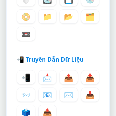
📀
📁
📂
🗂️
📼
📲
Truyền Dẫn Dữ Liệu
📲
📩
📤
📥
📨
📧
✉️
📥
🗳️
📤