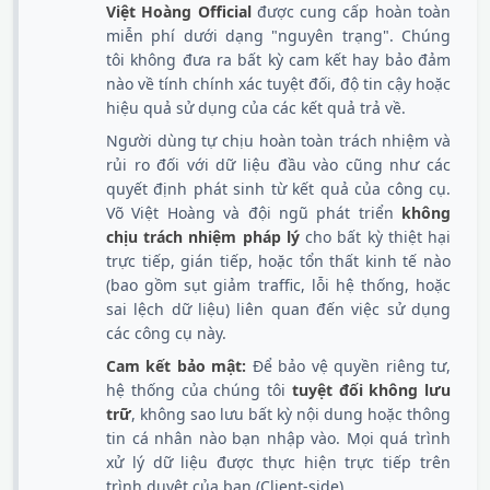
Việt Hoàng Official
được cung cấp hoàn toàn
miễn phí dưới dạng "nguyên trạng". Chúng
tôi không đưa ra bất kỳ cam kết hay bảo đảm
nào về tính chính xác tuyệt đối, độ tin cậy hoặc
hiệu quả sử dụng của các kết quả trả về.
Người dùng tự chịu hoàn toàn trách nhiệm và
rủi ro đối với dữ liệu đầu vào cũng như các
quyết định phát sinh từ kết quả của công cụ.
Võ Việt Hoàng và đội ngũ phát triển
không
chịu trách nhiệm pháp lý
cho bất kỳ thiệt hại
trực tiếp, gián tiếp, hoặc tổn thất kinh tế nào
(bao gồm sụt giảm traffic, lỗi hệ thống, hoặc
sai lệch dữ liệu) liên quan đến việc sử dụng
các công cụ này.
Cam kết bảo mật:
Để bảo vệ quyền riêng tư,
hệ thống của chúng tôi
tuyệt đối không lưu
trữ
, không sao lưu bất kỳ nội dung hoặc thông
tin cá nhân nào bạn nhập vào. Mọi quá trình
xử lý dữ liệu được thực hiện trực tiếp trên
trình duyệt của bạn (Client-side).