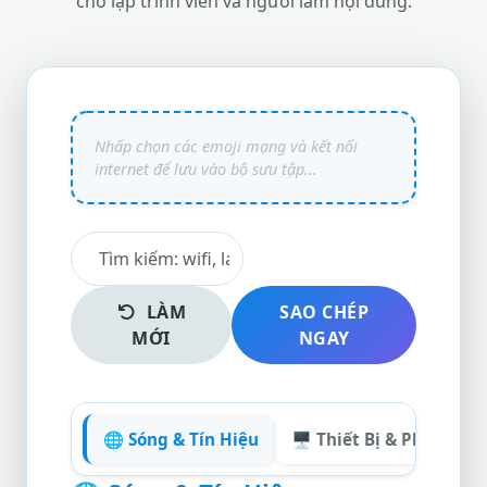
cho lập trình viên và người làm nội dung.
LÀM
SAO CHÉP
MỚI
NGAY
🌐 Sóng & Tín Hiệu
🖥️ Thiết Bị & Phần Cứn