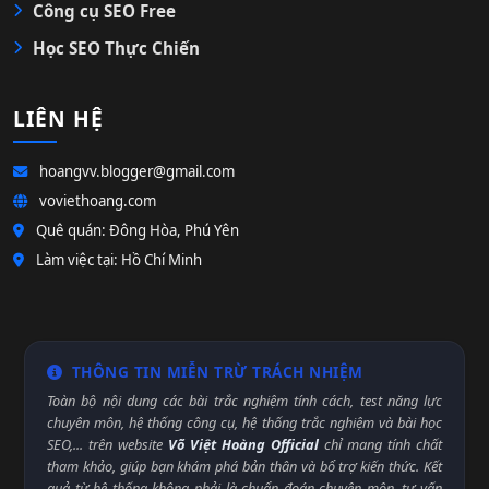
Công cụ SEO Free
Học SEO Thực Chiến
LIÊN HỆ
hoangvv.blogger@gmail.com
voviethoang.com
Quê quán: Đông Hòa, Phú Yên
Làm việc tại: Hồ Chí Minh
THÔNG TIN MIỄN TRỪ TRÁCH NHIỆM
Toàn bộ nội dung các bài trắc nghiệm tính cách, test năng lực
chuyên môn, hệ thống công cụ, hệ thống trắc nghiệm và bài học
SEO,... trên website
Võ Việt Hoàng Official
chỉ mang tính chất
tham khảo, giúp bạn khám phá bản thân và bổ trợ kiến thức. Kết
quả từ hệ thống không phải là chuẩn đoán chuyên môn, tư vấn