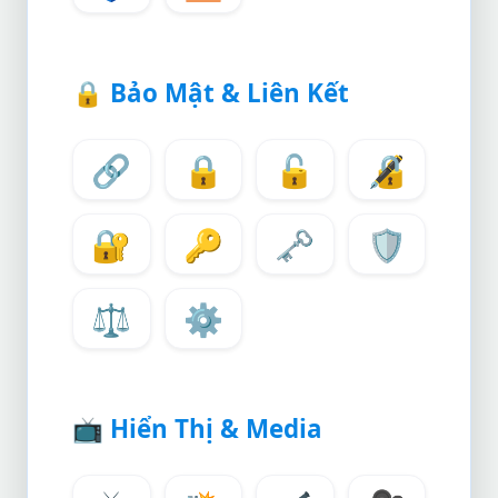
🔒
Bảo Mật & Liên Kết
🔗
🔒
🔓
🔏
🔐
🔑
🗝️
🛡️
⚖️
⚙️
📺
Hiển Thị & Media