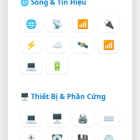
🌐
Sóng & Tín Hiệu
🌐
📡
📶
🔌
⚡
☁️
🛰️
📶
💻
🔋
🖥️
Thiết Bị & Phần Cứng
💻
🖥️
🖨️
⌨️
🖱️
💽
💾
💿