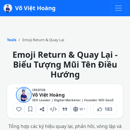
Võ Việt Hoàng
Tools
Emoji Return & Quay Lại
Emoji Return & Quay Lại -
Biểu Tượng Mũi Tên Điều
Hướng
CREATOR
Võ Việt Hoàng
SEO Leader | Digital Marketer | Founder SEO GenZ
183
VI
Tổng hợp các ký hiệu quay lại, phản hồi, vòng lặp và