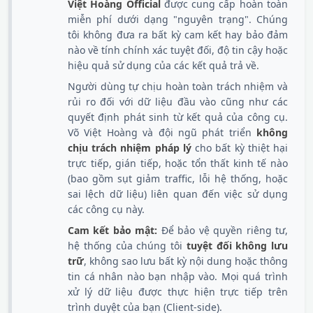
Việt Hoàng Official
được cung cấp hoàn toàn
miễn phí dưới dạng "nguyên trạng". Chúng
tôi không đưa ra bất kỳ cam kết hay bảo đảm
nào về tính chính xác tuyệt đối, độ tin cậy hoặc
hiệu quả sử dụng của các kết quả trả về.
Người dùng tự chịu hoàn toàn trách nhiệm và
rủi ro đối với dữ liệu đầu vào cũng như các
quyết định phát sinh từ kết quả của công cụ.
Võ Việt Hoàng và đội ngũ phát triển
không
chịu trách nhiệm pháp lý
cho bất kỳ thiệt hại
trực tiếp, gián tiếp, hoặc tổn thất kinh tế nào
(bao gồm sụt giảm traffic, lỗi hệ thống, hoặc
sai lệch dữ liệu) liên quan đến việc sử dụng
các công cụ này.
Cam kết bảo mật:
Để bảo vệ quyền riêng tư,
hệ thống của chúng tôi
tuyệt đối không lưu
trữ
, không sao lưu bất kỳ nội dung hoặc thông
tin cá nhân nào bạn nhập vào. Mọi quá trình
xử lý dữ liệu được thực hiện trực tiếp trên
trình duyệt của bạn (Client-side).