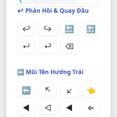
↩️
Phản Hồi & Quay Đầu
↩️
↪️
🔙
🔙
↵
⏎
⌫
⬅️
Mũi Tên Hướng Trái
⬅️
↖️
↙️
👈
◀️
◁
◄
⇐