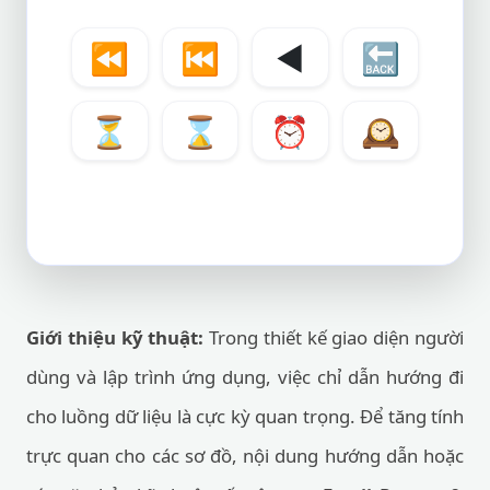
⏪
⏮️
◀️
🔙
⏳
⌛
⏰
🕰️
Giới thiệu kỹ thuật:
Trong thiết kế giao diện người
dùng và lập trình ứng dụng, việc chỉ dẫn hướng đi
cho luồng dữ liệu là cực kỳ quan trọng. Để tăng tính
trực quan cho các sơ đồ, nội dung hướng dẫn hoặc