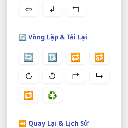
⇦
↲
↰
🔄
Vòng Lặp & Tải Lại
🔄
🔃
🔁
🔂
↻
↺
↱
↳
🔁
♻️
⏪
Quay Lại & Lịch Sử