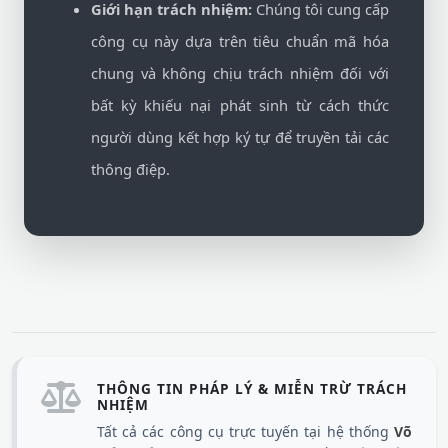
Giới hạn trách nhiệm:
Chúng tôi cung cấp
công cụ này dựa trên tiêu chuẩn mã hóa
chung và không chịu trách nhiệm đối với
bất kỳ khiếu nại phát sinh từ cách thức
người dùng kết hợp ký tự để truyền tải các
thông điệp.
THÔNG TIN PHÁP LÝ & MIỄN TRỪ TRÁCH
NHIỆM
Tất cả các công cụ trực tuyến tại hệ thống
Võ