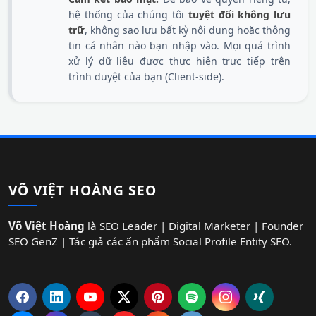
hệ thống của chúng tôi
tuyệt đối không lưu
trữ
, không sao lưu bất kỳ nội dung hoặc thông
tin cá nhân nào bạn nhập vào. Mọi quá trình
xử lý dữ liệu được thực hiện trực tiếp trên
trình duyệt của bạn (Client-side).
VÕ VIỆT HOÀNG SEO
Võ Việt Hoàng
là SEO Leader | Digital Marketer | Founder
SEO GenZ | Tác giả các ấn phẩm Social Profile Entity SEO.