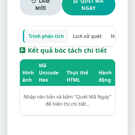
LÀM
QUÉT MÃ
MỚI
NGAY
Trình phân tích
Lịch sử quét
Hướng dẫ
Kết quả bóc tách chi tiết
Mã
Hình
Unicode
Thực thể
Hành
ảnh
Hex
HTML
động
Nhập văn bản và bấm "Quét Mã Ngay"
để hiển thị chi tiết...