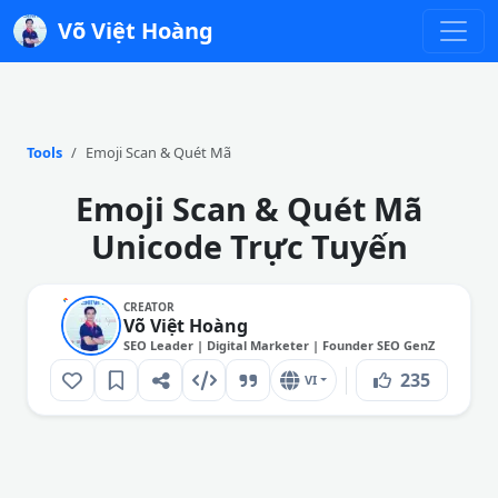
Võ Việt Hoàng
Tools
Emoji Scan & Quét Mã
Emoji Scan & Quét Mã
Unicode Trực Tuyến
CREATOR
Võ Việt Hoàng
SEO Leader | Digital Marketer | Founder SEO GenZ
235
VI