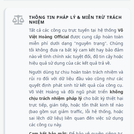
THÔNG TIN PHÁP LÝ & MIỄN TRỪ TRÁCH
NHIỆM
Tất cả các công cụ trực tuyến tại hệ thống
Võ
Việt Hoàng Official
được cung cấp hoàn toàn
miễn phí dưới dạng "nguyên trạng". Chúng
tôi không đưa ra bất kỳ cam kết hay bảo đảm
nào về tính chính xác tuyệt đối, độ tin cậy hoặc
hiệu quả sử dụng của các kết quả trả về.
Người dùng tự chịu hoàn toàn trách nhiệm và
rủi ro đối với dữ liệu đầu vào cũng như các
quyết định phát sinh từ kết quả của công cụ.
Võ Việt Hoàng và đội ngũ phát triển
không
chịu trách nhiệm pháp lý
cho bất kỳ thiệt hại
trực tiếp, gián tiếp, hoặc tổn thất kinh tế nào
(bao gồm sụt giảm traffic, lỗi hệ thống, hoặc
sai lệch dữ liệu) liên quan đến việc sử dụng
các công cụ này.
Cam kết bảo mật:
Để bảo vệ quyền riêng tư,