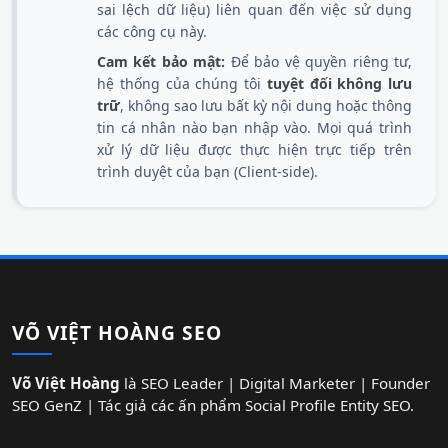
sai lệch dữ liệu) liên quan đến việc sử dụng
các công cụ này.
Cam kết bảo mật:
Để bảo vệ quyền riêng tư,
hệ thống của chúng tôi
tuyệt đối không lưu
trữ
, không sao lưu bất kỳ nội dung hoặc thông
tin cá nhân nào bạn nhập vào. Mọi quá trình
xử lý dữ liệu được thực hiện trực tiếp trên
trình duyệt của bạn (Client-side).
VÕ VIỆT HOÀNG SEO
Võ Việt Hoàng
là SEO Leader | Digital Marketer | Founder
SEO GenZ | Tác giả các ấn phẩm Social Profile Entity SEO.