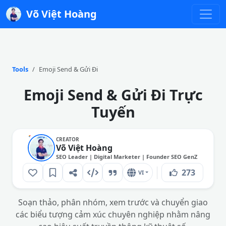
Võ Việt Hoàng
Tools
Emoji Send & Gửi Đi
Emoji Send & Gửi Đi Trực
Tuyến
CREATOR
Võ Việt Hoàng
SEO Leader | Digital Marketer | Founder SEO GenZ
273
VI
Soạn thảo, phân nhóm, xem trước và chuyển giao
các biểu tượng cảm xúc chuyên nghiệp nhằm nâng