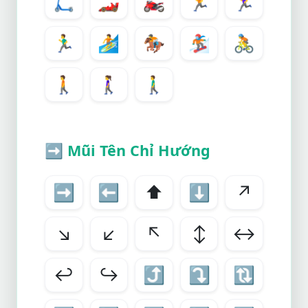
🛴
🏎️
🏍️
🏃
🏃‍♀️
🏃‍♂️
🏄
🏇
🏂
🚴
🚶
🚶‍♀️
🚶‍♂️
➡️
Mũi Tên Chỉ Hướng
➡️
⬅️
⬆️
⬇️
↗️
↘️
↙️
↖️
↕️
↔️
↩️
↪️
⤴️
⤵️
🔃