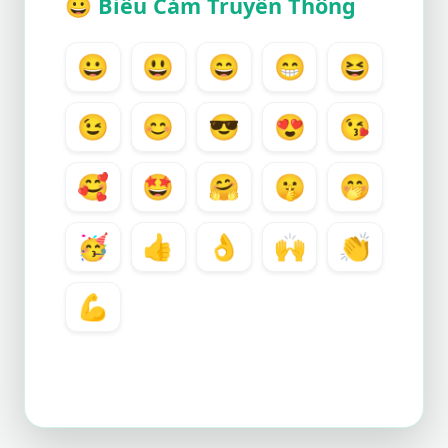
😀
Biểu Cảm Truyền Thông
😀
😃
😄
😁
😆
😉
😊
😎
😍
😘
🥰
🤩
🤗
🤫
🤭
🥳
👍
👌
🙌
👏
💪