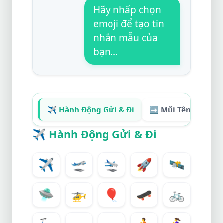
Hãy nhấp chọn
emoji để tạo tin
nhắn mẫu của
bạn...
✈️ Hành Động Gửi & Đi
➡️ Mũi Tên Chỉ Hư
✈️
Hành Động Gửi & Đi
✈️
🛫
🛬
🚀
🛰️
🛸
🚁
🎈
🛹
🚲