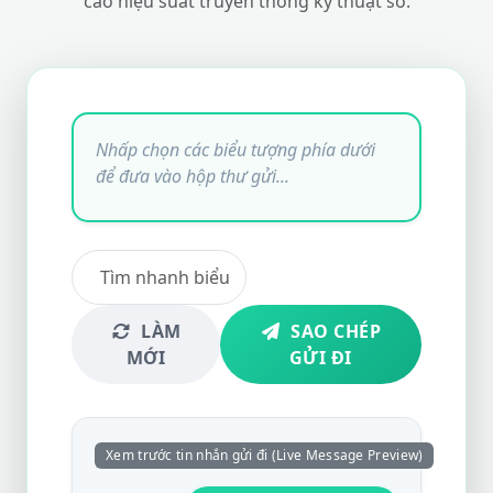
cao hiệu suất truyền thông kỹ thuật số.
LÀM
SAO CHÉP
MỚI
GỬI ĐI
Xem trước tin nhắn gửi đi (Live Message Preview)