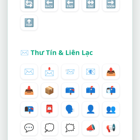
🔄
🔙
🔚
🔛
🔜
🔝
✉️
Thư Tín & Liên Lạc
✉️
📩
📨
📧
📤
📥
📦
📪
📫
📬
📭
📮
🗣️
👤
👥
💬
💭
🗯️
📣
📢