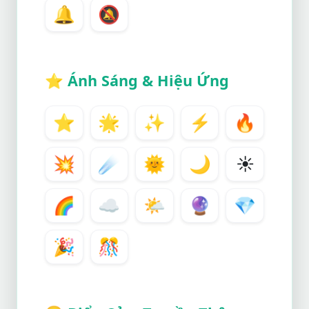
🔔
🔕
⭐
Ánh Sáng & Hiệu Ứng
⭐
🌟
✨
⚡
🔥
💥
☄️
🌞
🌙
☀️
🌈
☁️
🌤️
🔮
💎
🎉
🎊