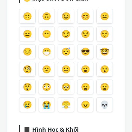
🙂
🙃
😉
😊
😐
😑
😶
😏
😒
😌
😔
😷
😴
😎
🤓
🧐
🙁
☹️
😮
😯
😲
😳
🥺
😦
😧
😢
😭
😤
😠
💀
◼️
Hình Học & Khối