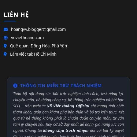
LIÊN HỆ
hoangvv.blogger@gmail.com
voviethoang.com
Quê quán: Đông Hòa, Phú Yên
Làm việc tại: Hồ Chí Minh
THÔNG TIN MIỄN TRỪ TRÁCH NHIỆM
Toàn bộ nội dung các bài trắc nghiệm tính cách, test năng lực
chuyên môn, hệ thống công cụ, hệ thống trắc nghiệm và bài học
SEO,... trên website
Võ Việt Hoàng Official
chỉ mang tính chất
tham khảo, giúp bạn khám phá bản thân và bổ trợ kiến thức. Kết
quả từ hệ thống không phải là chuẩn đoán chuyên môn, tư vấn
tâm lý chuyên sâu hay cơ sở duy nhất để đánh giá năng lực con
người. Chúng tôi
không chịu trách nhiệm
đối với bất kỳ quyết
định cá nhân, nghề nghiệp hay thiệt hại nào phát sinh từ việc sử