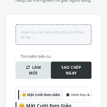
nâng cao trải nghiệm thị giác người dùng.
LÀM
SAO CHÉP
MỚI
NGAY
😊 Mặt Cười Đơn Giản
◼️ Hình Học & Khối
⬆
😊
Mặt Cười Đơn Giản