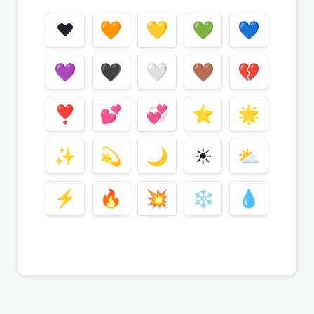
❤️
🧡
💛
💚
💙
💜
🖤
🤍
🤎
💔
❣️
💕
💞
⭐
🌟
✨
💫
🌙
☀️
⛅
⚡
🔥
💥
❄️
💧