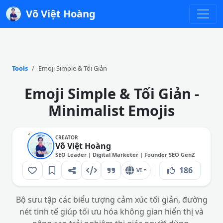
Võ Việt Hoàng
Tools
Emoji Simple & Tối Giản
Emoji Simple & Tối Giản -
Minimalist Emojis
CREATOR
Võ Việt Hoàng
SEO Leader | Digital Marketer | Founder SEO GenZ
186
VI
Bộ sưu tập các biểu tượng cảm xúc tối giản, đường
nét tinh tế giúp tối ưu hóa không gian hiển thị và