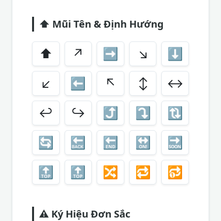
⬆️
Mũi Tên & Định Hướng
⬆️
↗️
➡️
↘️
⬇️
↙️
⬅️
↖️
↕️
↔️
↩️
↪️
⤴️
⤵️
🔃
🔄
🔙
🔚
🔛
🔜
🔝
🔝
🔀
🔁
🔂
⚠️
Ký Hiệu Đơn Sắc