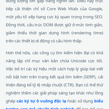
dung lượng lớn gấp hàng nghìn lần. Điều này trực
tiếp cải thiện chỉ số Core Web Vitals của Google,
một yếu tố xếp hạng cực kỳ quan trọng trong SEO.
Đồng thời, cấu trúc DOM được giữ ở mức tinh giản,
giảm thiểu thời gian dựng hình (rendering time)
trên các thiết bị di động có cấu hình thấp.
Hơn thế nữa, các công cụ tìm kiếm hiện đại có khả
năng lập chỉ mục văn bản chứa Unicode cực tốt.
Việc bố trí các ký hiệu một cách hợp lý giúp bài viết
nổi bật hơn trên trang kết quả tìm kiếm (SERP), cải
thiện đáng kể tỷ lệ nhấp chuột (CTR). Bạn có thể thử
nghiệm thêm các giải pháp sáng tạo khác như lồng
ghép
các ký tự ô vuông độc lạ
hoặc sử dụng
biểu
tượng con trỏ chuột tinh nghịch
để tạo bố cục