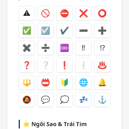
⚠️
🚫
⛔
❌
⭕
✅
☑️
✔️
➖
➕
✖️
➗
♾
‼️
⁉️
❓
❔
❗
❕
♨️
🔱
📛
🔰
🌐
🔔
🔕
💬
💭
💤
⚓
⭐
Ngôi Sao & Trái Tim