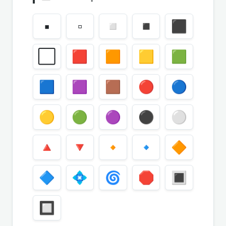
▪️
▫️
◽
◾
⬛
⬜
🟥
🟧
🟨
🟩
🟦
🟪
🟫
🔴
🔵
🟡
🟢
🟣
⚫
⚪
🔺
🔻
🔸
🔹
🔶
🔷
💠
🌀
🛑
🔳
🔲