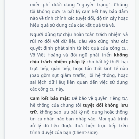
miễn phí dưới dạng "nguyên trạng". Chúng
tôi không đưa ra bất kỳ cam kết hay bảo đảm
nào về tính chính xác tuyệt đối, độ tin cậy hoặc
hiệu quả sử dụng của các kết quả trả về.
Người dùng tự chịu hoàn toàn trách nhiệm và
rủi ro đối với dữ liệu đầu vào cũng như các
quyết định phát sinh từ kết quả của công cụ.
Võ Việt Hoàng và đội ngũ phát triển
không
chịu trách nhiệm pháp lý
cho bất kỳ thiệt hại
trực tiếp, gián tiếp, hoặc tổn thất kinh tế nào
(bao gồm sụt giảm traffic, lỗi hệ thống, hoặc
sai lệch dữ liệu) liên quan đến việc sử dụng
các công cụ này.
Cam kết bảo mật:
Để bảo vệ quyền riêng tư,
hệ thống của chúng tôi
tuyệt đối không lưu
trữ
, không sao lưu bất kỳ nội dung hoặc thông
tin cá nhân nào bạn nhập vào. Mọi quá trình
xử lý dữ liệu được thực hiện trực tiếp trên
trình duyệt của bạn (Client-side).