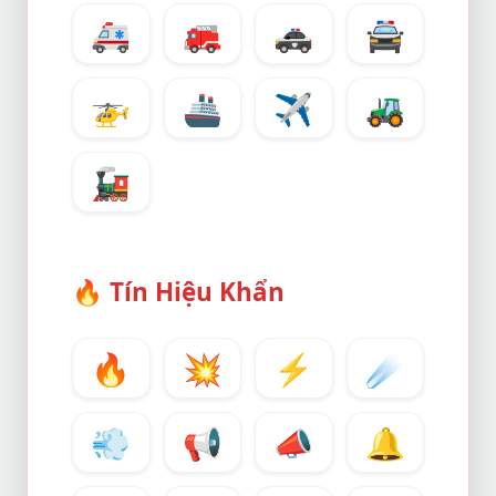
🚑
🚒
🚓
🚔
🚁
🚢
✈️
🚜
🚂
🔥
Tín Hiệu Khẩn
🔥
💥
⚡
☄️
💨
📢
📣
🔔