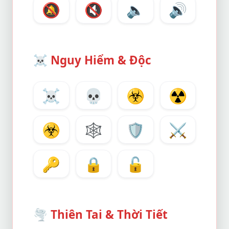
🔕
🔇
🔈
🔊
☠️
Nguy Hiểm & Độc
☠️
💀
☣️
☢️
☣️
🕸️
🛡️
⚔️
🔑
🔒
🔓
🌪️
Thiên Tai & Thời Tiết