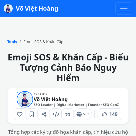
Võ Việt Hoàng
Tools
Emoji SOS & Khẩn Cấp
Emoji SOS & Khẩn Cấp - Biểu
Tượng Cảnh Báo Nguy
Hiểm
CREATOR
Võ Việt Hoàng
SEO Leader | Digital Marketer | Founder SEO GenZ
149
VI
Tổng hợp các ký tự đồ họa khẩn cấp, tín hiệu cứu hộ