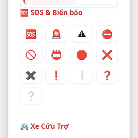
🆘
SOS & Biển báo
🆘
🚨
⚠️
⛔
🚫
📛
🛑
❌
✖️
❗
❕
❓
❔
🚑
Xe Cứu Trợ