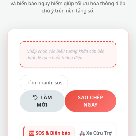
và biển báo nguy hiểm giúp tối ưu hóa thông điệp
chú ý trên nền tảng số.
LÀM
SAO CHÉP
MỚI
NGAY
🆘 SOS & Biển báo
🚑 Xe Cứu Trợ
🔥 Tín