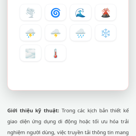
🌪️
🌀
🌊
🌋
⛈️
🌩️
🌧️
❄️
🌫️
🌡️
Giới thiệu kỹ thuật:
Trong các kịch bản thiết kế
giao diện ứng dụng di động hoặc tối ưu hóa trải
nghiệm người dùng, việc truyền tải thông tin mang