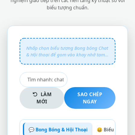
nghiệm giao tiếp trên các nền tảng kỹ thuật số với
biểu tượng chuẩn.
LÀM
SAO CHÉP
MỚI
NGAY
💬 Bong Bóng & Hội Thoại
😀 Biểu Cảm Gia