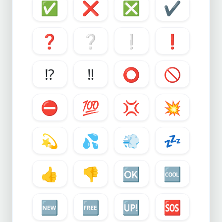
✅
❌
❎
✔️
❓
❔
❕
❗
⁉️
‼️
⭕
🚫
⛔
💯
💢
💥
💫
💦
💨
💤
👍
👎
🆗
🆒
🆕
🆓
🆙
🆘