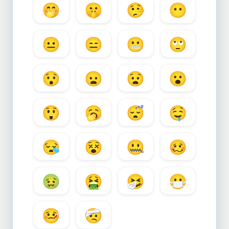
🤭
🤫
🤥
😶
😐
😑
😬
🙄
😯
😦
😧
😮
😲
🥱
😴
🤤
😪
😵
🤐
🥴
🤢
🤮
🤧
😷
🤒
🤕