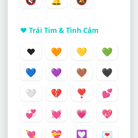
❤️
Trái Tim & Tình Cảm
❤️
🧡
💛
💚
💙
💜
🤎
🖤
🤍
💔
❣️
💕
💞
💓
💗
💖
💘
💝
💟
💌