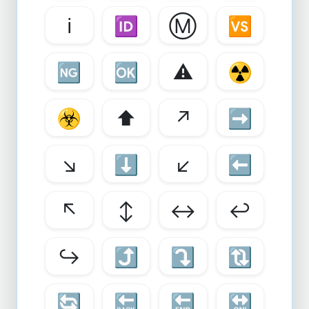
ℹ️
🆔
Ⓜ️
🆚
🆖
🆗
⚠️
☢️
☣️
⬆️
↗️
➡️
↘️
⬇️
↙️
⬅️
↖️
↕️
↔️
↩️
↪️
⤴️
⤵️
🔃
🔄
🔙
🔚
🔛