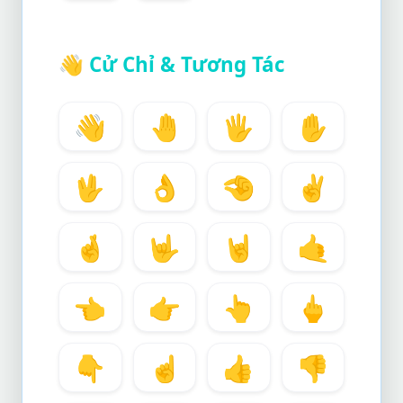
👋
Cử Chỉ & Tương Tác
👋
🤚
🖐️
✋
🖖
👌
🤏
✌️
🤞
🤟
🤘
🤙
👈
👉
👆
🖕
👇
☝️
👍
👎