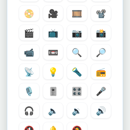
📀
🎥
🎞️
📽️
🎬
📺
📷
📸
📹
📼
🔍
🔎
📡
💡
🔦
📻
🎙️
🎚️
🎛️
🎤
🎧
🔈
🔉
🔊
🔇
🔔
🔕