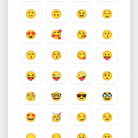
🙂
🙃
😉
😌
😍
🥰
😘
😗
😙
😚
😋
😛
😝
😜
🤪
🤨
🧐
🤓
😎
🥸
🤩
🥳
😏
😒
😞
😔
😟
😕