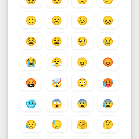
🙁
☹️
😣
😖
😫
😩
🥺
😢
😭
😤
😠
😡
🤬
🤯
😳
🥵
🥶
😱
😨
😰
😥
😓
🤗
🤔