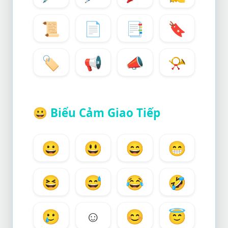
📜
📄
📑
🔖
🏷️
📢
📣
📯
😀
Biểu Cảm Giao Tiếp
😀
😃
😄
😁
😆
😅
😂
🤣
🥲
☺️
😊
😇