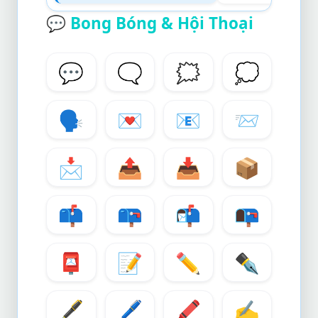
💬
Bong Bóng & Hội Thoại
💬
🗨️
🗯️
💭
🗣️
💌
📧
📨
📩
📤
📥
📦
📫
📪
📬
📭
📮
📝
✏️
✒️
🖋️
🖊️
🖍️
✍️