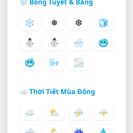
❄️
Bông Tuyết & Băng
❄️
❅
❆
🧊
⛄
☃️
🌨️
🥶
🥶
🌬️
🌫️
☁️
Thời Tiết Mùa Đông
☁️
⛅
⛈️
🌩️
🌧️
🌦️
☔
💧