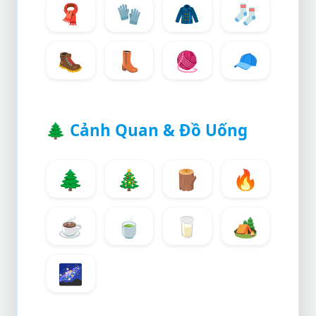
🧣
🧤
🧥
🧦
🥾
👢
🧶
🧢
🌲
Cảnh Quan & Đồ Uống
🌲
🎄
🪵
🔥
☕
🍵
🥛
🏕️
🌌