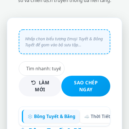
số và chiến dịch truyền thông đa nền tảng.
LÀM
SAO CHÉP
MỚI
NGAY
❄️ Bông Tuyết & Băng
☁️ Thời Tiết Mùa Đô