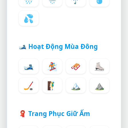
💦
🎿
Hoạt Động Mùa Đông
🎿
🏂
🛷
⛸️
🏒
🧗‍♂️
🏔️
⛰️
🧣
Trang Phục Giữ Ấm