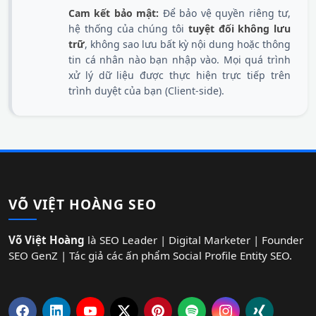
Cam kết bảo mật:
Để bảo vệ quyền riêng tư,
hệ thống của chúng tôi
tuyệt đối không lưu
trữ
, không sao lưu bất kỳ nội dung hoặc thông
tin cá nhân nào bạn nhập vào. Mọi quá trình
xử lý dữ liệu được thực hiện trực tiếp trên
trình duyệt của bạn (Client-side).
VÕ VIỆT HOÀNG SEO
Võ Việt Hoàng
là SEO Leader | Digital Marketer | Founder
SEO GenZ | Tác giả các ấn phẩm Social Profile Entity SEO.