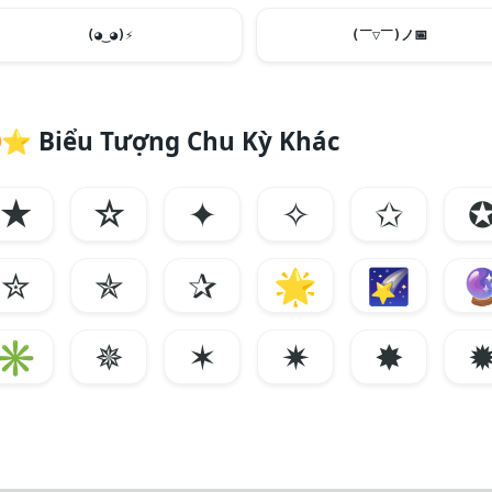
(◕‿◕)
⚡
(￣▽￣)ノ
📅
⭐
Biểu Tượng Chu Kỳ Khác
★
☆
✦
✧
✩
✮
✯
✰
🌟
🌠

✳️
✵
✶
✷
✸