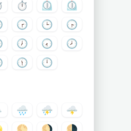
️
⏱
⏲️
⏲

🕝
🕒
🕞

🕖
🕢
🕗

🕦
🕛
️
🌧️
⛈️
🌩️

🌕
🌖
🌗