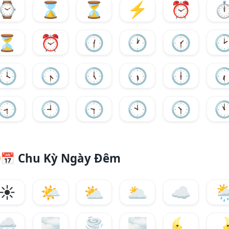
⌚
⌛
⏳
⚡
⏰
⏱
⏳
⏰
🕧
🕐
🕜

🕓
🕟
🕔
🕠
🕕

🕣
🕘
🕤
🕙
🕥

📅
Chu Kỳ Ngày Đêm
☀️
🌤️
⛅
🌥️
☁️
🌦
🌨️
🌫️
🌪️
🌫
🌜
