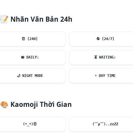
📝
Nhãn Văn Bản 24h
⏰
[24H]
🔄
[24/7]
📅
DAILY:
⏳
WAITING:
🌙
NIGHT MODE
☀️
DAY TIME
🎨
Kaomoji Thời Gian
(•_•)
⏰
(￣ρ￣)..zzZZ