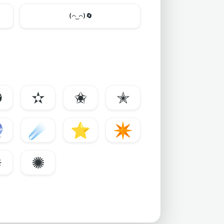
(⌒‿⌒)
🔄
✪
✫
✬
✭

☄️
⭐
✴️
✹
✺