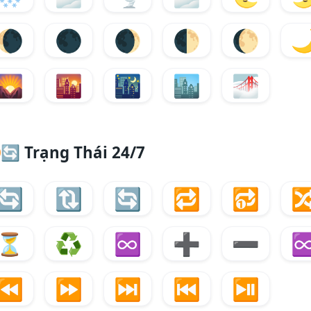
🌘
🌑
🌒
🌓
🌔

🌄
🌇
🌃
🏙️
🌁
🔄
Trạng Thái 24/7
🔄
🔃
🔄
🔁
🔂

⏳
♻️
♾
➕
➖
⏪
⏩
⏭️
⏮️
⏯️