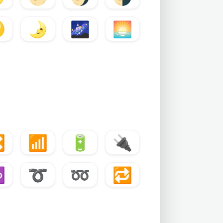

🌛
🌌
🌅

📶
🔋
🔌
♾
➰
➿
🔁