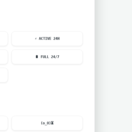
⚡
ACTIVE 24H
🔋
FULL 24/7
(o_O)
⏳