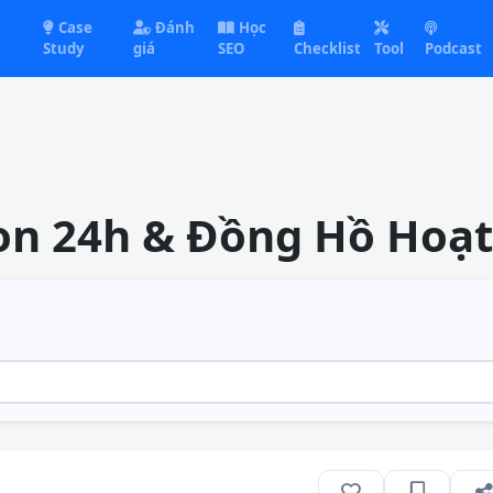
Case
Đánh
Học
Study
giá
SEO
Checklist
Tool
Podcast
on 24h & Đồng Hồ Hoạt