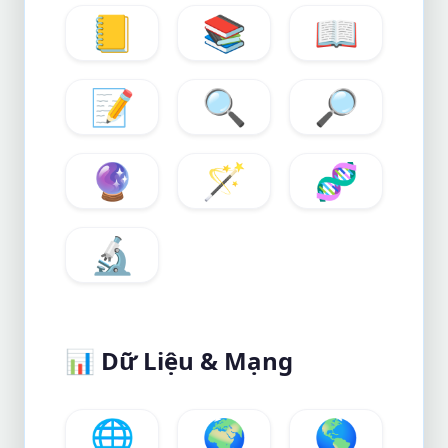
📒
📚
📖
📝
🔍
🔎
🔮
🪄
🧬
🔬
📊
Dữ Liệu & Mạng
🌐
🌍
🌎