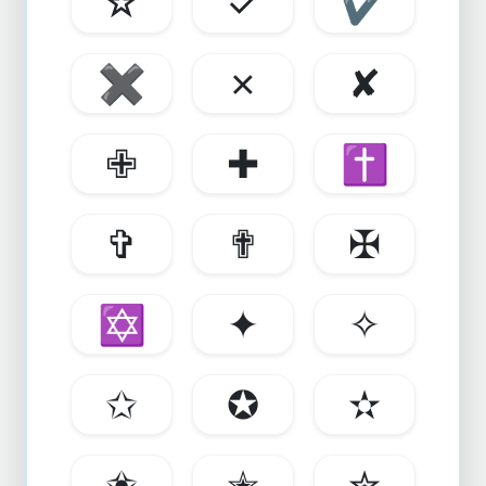
☆
✓
✔
✖
✗
✘
✙
✚
✝
✞
✟
✠
✡
✦
✧
✩
✪
✫
✬
✭
✮