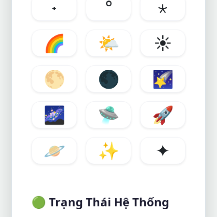
˖
°
⋆
🌈
🌤️
☀️
🌕
🌑
🌠
🌌
🛸
🚀
🪐
✨
✦
🟢
Trạng Thái Hệ Thống