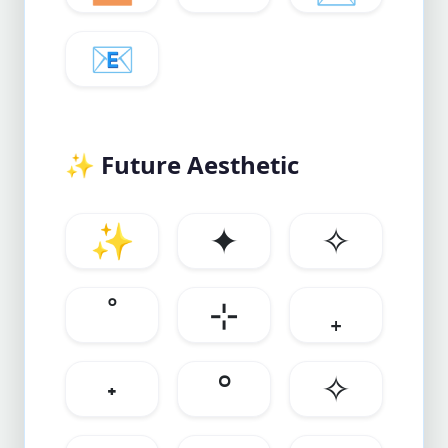
📧
✨
Future Aesthetic
✨
✦
✧
˚
⊹
₊
˖
°
✧