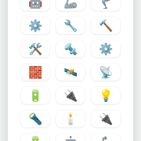
🤖
🦾
🦿
⚙️
🔧
🔨
🛠️
🔩
⚙️
🧱
🛰️
📡
🔋
🔌
💡
🔦
🕯️
🔌