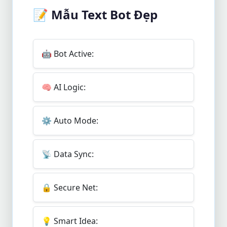
📝
Mẫu Text Bot Đẹp
🤖
Bot Active:
🧠
AI Logic:
⚙️
Auto Mode:
📡
Data Sync:
🔒
Secure Net:
💡
Smart Idea: