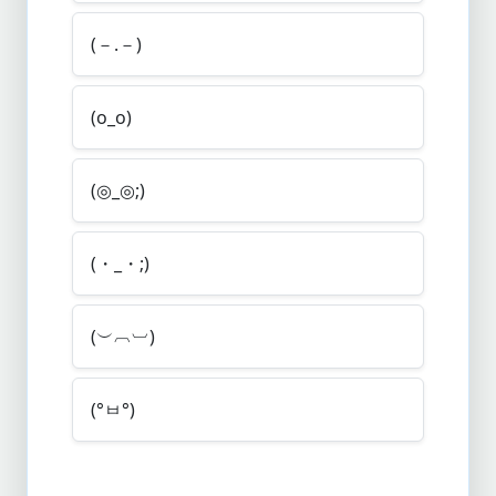
(－.－)
(o_o)
(◎_◎;)
(・_・;)
(︶︹︺)
(°ㅂ°)