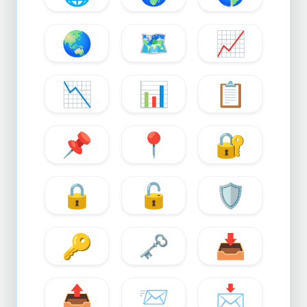
🌏
🗺️
📈
📉
📊
📋
📌
📍
🔐
🔒
🔓
🛡️
🔑
🗝️
📥
📤
📨
📩