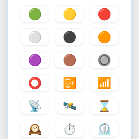
🟢
🟡
🔴
⚪
⚫
🟠
🟣
🟤
🔘
⭕
📴
📶
📡
🛰️
⌛
🕰️
⏱️
⏲️