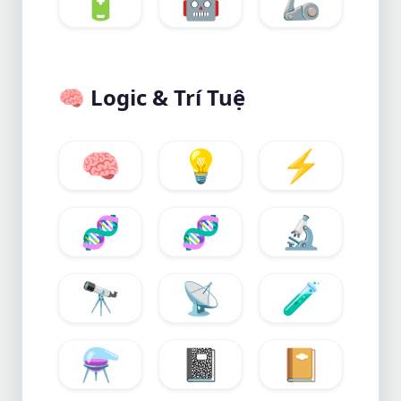
🔋
🤖
🦾
🧠
Logic & Trí Tuệ
🧠
💡
⚡
🧬
🧬
🔬
🔭
📡
🧪
⚗️
📓
📔