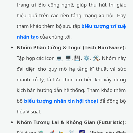
trang trí Bio công nghệ, giúp thu hút thị giác
hiệu quả trên các nền tảng mạng xã hội. Hãy
tham khảo thêm bộ sưu tập
biểu tượng trí tuệ
nhân tạo
của chúng tôi.
Nhóm Phần Cứng & Logic (Tech Hardware):
Tập hợp các icon 💻, 🖥️, 💾, ⚙️, 🛠️. Nhóm này
đại diện cho quy mô hạ tầng kĩ thuật và sức
mạnh xử lý, là lựa chọn ưu tiên khi xây dựng
kịch bản hướng dẫn hệ thống. Tham khảo thêm
bộ
biểu tượng nhắn tin hội thoại
để đồng bộ
hóa Visual.
Nhóm Tương Lai & Không Gian (Futuristic):
Sử dụng 🛸, 🚀, 🛰️, 📡, 🌠. Nhóm này định