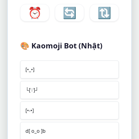
⏰
🔄
🔃
🎨
Kaomoji Bot (Nhật)
[•_•]
└[∵]┘
[•-•]
d[ o_o ]b