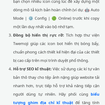
bạn chọn nhiều icon cùng lúc để xây dựng một
dòng mô tả kịch bản hoàn chỉnh (ví dụ: 🤖 Auto
Mode | ⚙️ Config | 🟢 Online) trước khi copy
một lần duy nhất vào bộ nhớ tạm.
Đồng bộ hiển thị rực rỡ:
Tích hợp thư viện
Twemoji giúp các icon bot hiển thị bóng bẩy,
chuẩn phong cách thiết kế hiện đại của các thiết
bị cao cấp trên mọi trình duyệt phổ thông.
Hỗ trợ SEO kĩ thuật:
Việc sử dụng các kí tự văn
bản thô thay cho tệp ảnh nặng giúp website tải
nhanh hơn, trực tiếp hỗ trợ khả năng tiếp cận
người dùng tự nhiên. Hãy phối cùng
biểu
tượng ghim địa chỉ kĩ thuật
để tăng tính