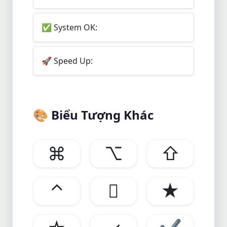
✅
System OK:
🚀
Speed Up:
🎨
Biểu Tượng Khác
⌘
⌥
⇧
⌃

★