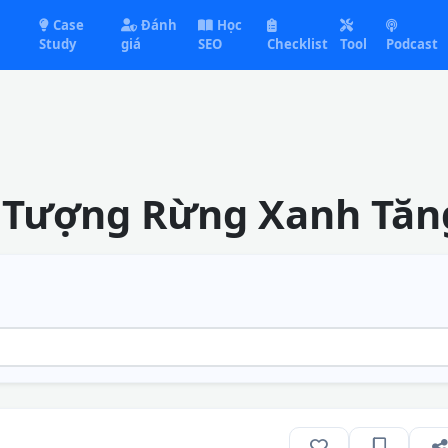
Case
Đánh
Học
Study
giá
SEO
Checklist
Tool
Podcast
u Tượng Rừng Xanh Tăn