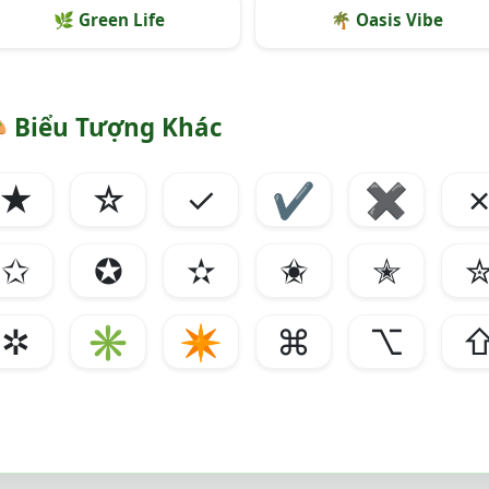
🌿
Green Life
🌴
Oasis Vibe

Biểu Tượng Khác
★
☆
✓
✔
✖
✩
✪
✫
✬
✭
✲
✳
✴
⌘
⌥