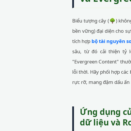
Biểu tượng cây (🌳) không
bền vững) đại diện cho sự
tích hợp
bộ tài nguyên so
sâu, từ đó cải thiện tỷ
"Evergreen Content" thườn
lỗi thời. Hãy phối hợp cá
rực rỡ, mang đậm dấu ấn s
Ứng dụng của
dữ liệu và R