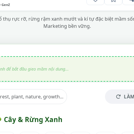
O GenZ
 thụ rực rỡ, rừng rậm xanh mướt và kí tự đặc biệt mầm sốn
Marketing bền vững.
LÀM

Cây & Rừng Xanh