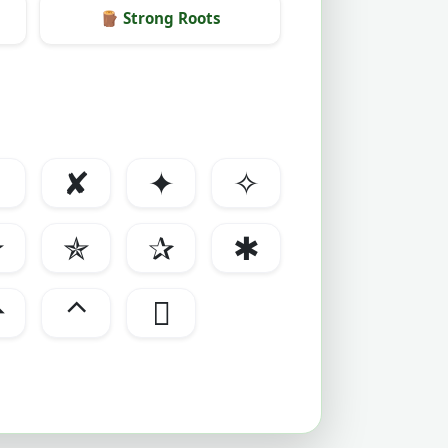
🪵
Strong Roots
✗
✘
✦
✧
✮
✯
✰
✱
⇧
⌃
