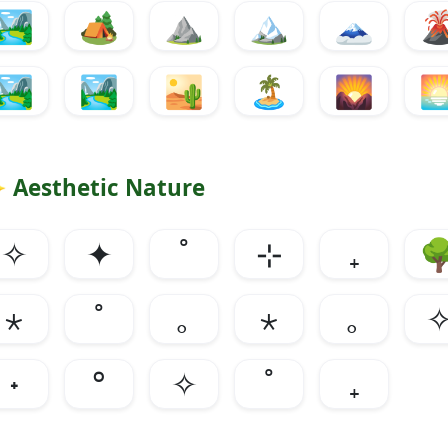
🏞️
🏕️
⛰️
🏔️
🗻

🏞️
🏞️
🏜️
🏝️
🌄

✨
Aesthetic Nature
✧
✦
˚
⊹
₊

⋆
˚
｡
⋆
｡
˖
°
✧
˚
₊