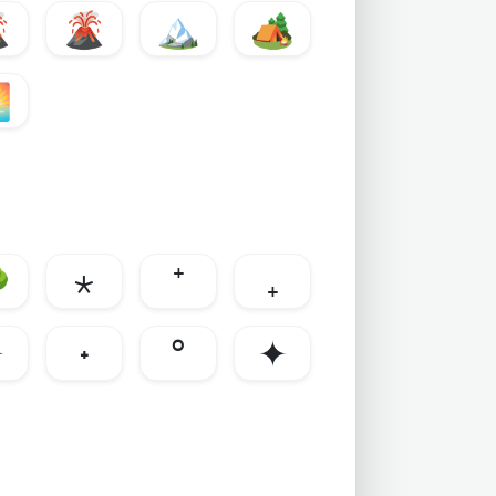

🌋
🏔️
🏕️


⋆
⁺
₊
✧
˖
°
✦