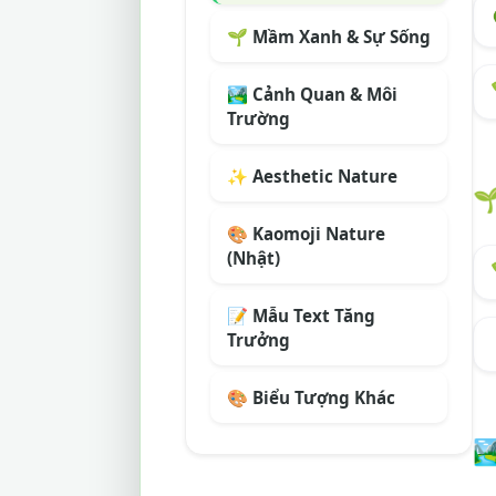
🌱 Mầm Xanh & Sự Sống
🏞️ Cảnh Quan & Môi
Trường
✨ Aesthetic Nature

🎨 Kaomoji Nature
(Nhật)
📝 Mẫu Text Tăng
Trưởng
🎨 Biểu Tượng Khác
🏞