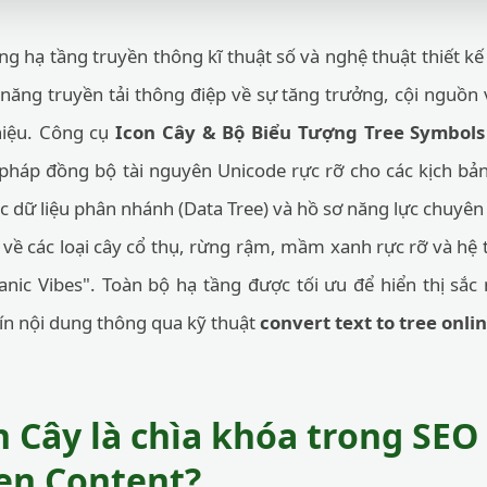
g hạ tầng truyền thông kĩ thuật số và nghệ thuật thiết kế 
năng truyền tải thông điệp về sự tăng trưởng, cội nguồn 
hiệu. Công cụ
Icon Cây & Bộ Biểu Tượng Tree Symbols
 pháp đồng bộ tài nguyên Unicode rực rỡ cho các kịch bả
úc dữ liệu phân nhánh (Data Tree) và hồ sơ năng lực chuyê
 về các loại cây cổ thụ, rừng rậm, mầm xanh rực rỡ và hệ 
ic Vibes". Toàn bộ hạ tầng được tối ưu để hiển thị sắc n
ín nội dung thông qua kỹ thuật
convert text to tree onli
on Cây là chìa khóa trong SE
en Content?