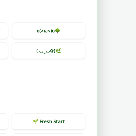
o(>ω<)o
🌳
( ◡‿◡✿)
🌿
🌱
Fresh Start