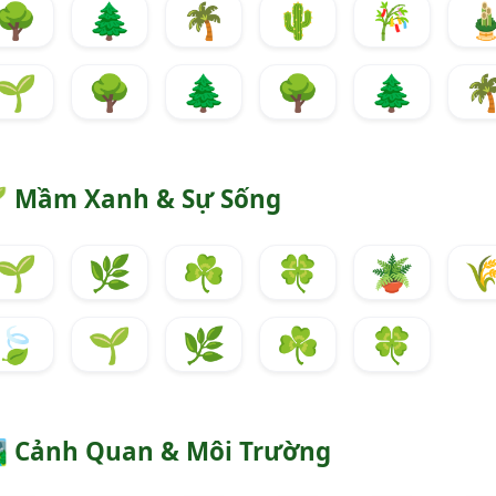
🌳
🌲
🌴
🌵
🎋

🌱
🌳
🌲
🌳
🌲


Mầm Xanh & Sự Sống
🌱
🌿
☘️
🍀
🪴

🍃
🌱
🌿
☘️
🍀
️
Cảnh Quan & Môi Trường