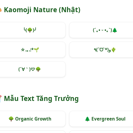

Kaomoji Nature (Nhật)
╰(
🌳
)╯
(´｡• ᵕ •｡`)
🌲
☆.｡.:*
🌱
٩(ˊᗜˋ*)و
🌵
(´∀｀)♡
🌳

Mẫu Text Tăng Trưởng
🌳
Organic Growth
🌲
Evergreen Soul