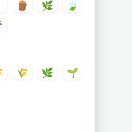

🪵
🌿
🍃


🌾
🌿
🌱