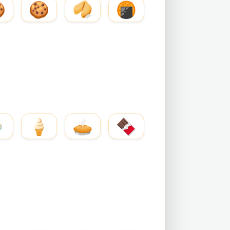

🍪
🥠
🍘

🍦
🥧
🍫