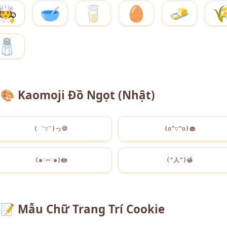
🧑‍🍳
🥣
🥛
🥚
🧈

🧂
🎨
Kaomoji Đồ Ngọt (Nhật)
( ˘▽˘)っ
🍪
(o^▽^o)
🧁
(๑♡⌓♡๑)
🍩
(^人^)
🍯
📝
Mẫu Chữ Trang Trí Cookie