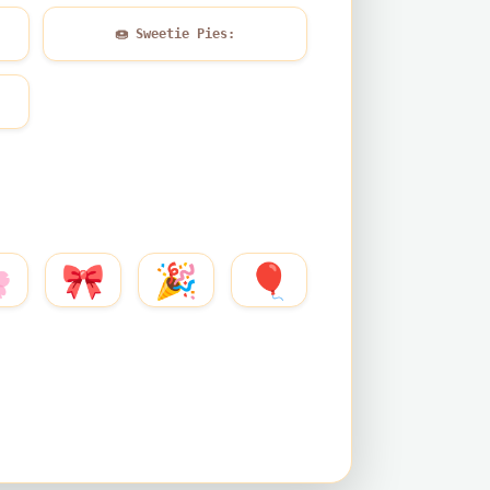
🍩
Sweetie Pies:

🎀
🎉
🎈