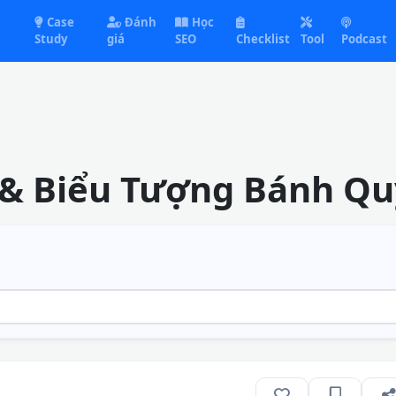
Case
Đánh
Học
Study
giá
SEO
Checklist
Tool
Podcast
 & Biểu Tượng Bánh Q