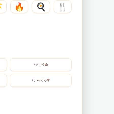

🔥
🍳
🍴
(✿◠‿◠)
🍰
(。-ω-)っ
🍭