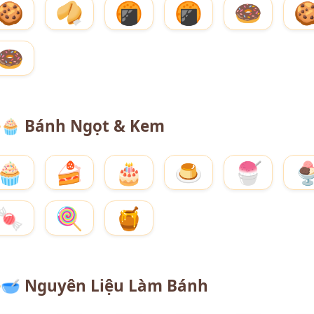
🍪
🥠
🍘
🍘
🍩

🍩
🧁
Bánh Ngọt & Kem
🧁
🍰
🎂
🍮
🍧

🍬
🍭
🍯
🥣
Nguyên Liệu Làm Bánh