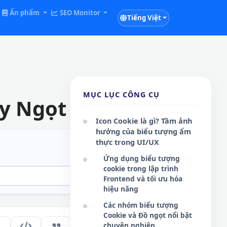
Ấn phẩm
SEO Monitor
Tiếng Việt
MỤC LỤC CÔNG CỤ
uy Ngọt Ngào
Icon Cookie là gì? Tầm ảnh
hưởng của biểu tượng ẩm
thực trong UI/UX
Ứng dụng biểu tượng
cookie trong lập trình
Frontend và tối ưu hóa
hiệu năng
Các nhóm biểu tượng
Cookie và Đồ ngọt nổi bật
chuyên nghiệp
216
VI