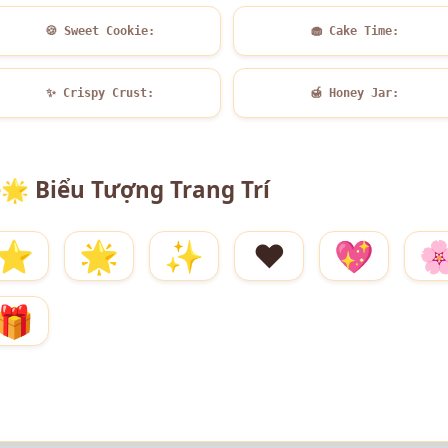
🍪
Sweet Cookie:
🧁
Cake Time:
✨
Crispy Crust:
🍯
Honey Jar:
🌟
Biểu Tượng Trang Trí
⭐
🌟
✨
❤️
💖

🎁