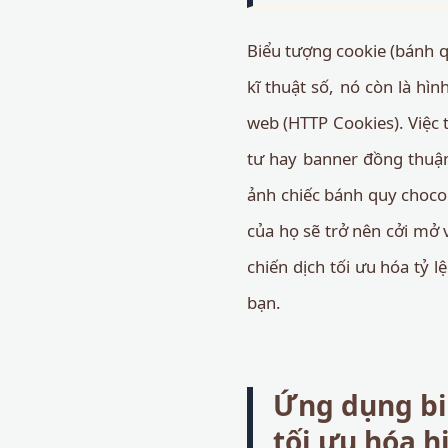
Biểu tượng cookie (bánh 
kĩ thuật số, nó còn là hì
web (HTTP Cookies). Việc 
tư hay banner đồng thuận
ảnh chiếc bánh quy choco
của họ sẽ trở nên cởi mở 
chiến dịch tối ưu hóa tỷ l
bạn.
Ứng dụng bi
tối ưu hóa h