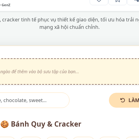
O GenZ
racker tinh tế phục vụ thiết kế giao diện, tối ưu hóa trải
mạng xã hội chuẩn chỉnh.
LÀM
🍪
Bánh Quy & Cracker