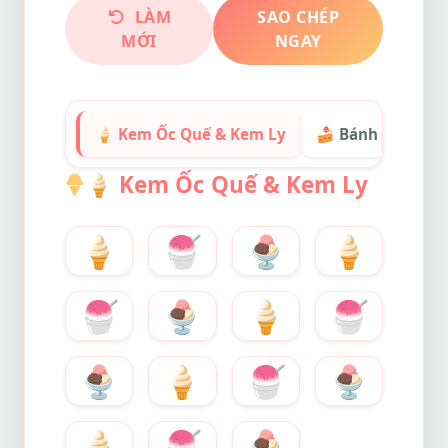
LÀM
SAO CHÉP
MỚI
NGAY
🍦 Kem Ốc Quế & Kem Ly
🍰 Bánh Ngọt & 
🍦
Kem Ốc Quế & Kem Ly
🍦
🍧
🍨
🍦
🍧
🍨
🍦
🍧
🍨
🍦
🍧
🍨
🍦
🍧
🍨