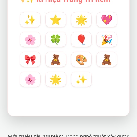
✨
⭐
🌟
💖
🌸
🍀
🎈
🎉
🎀
🧸
🎨
🧸
🌸
🌟
✨
Giới thiệu tài nguyên:
Trong nghệ thuật xây dựng