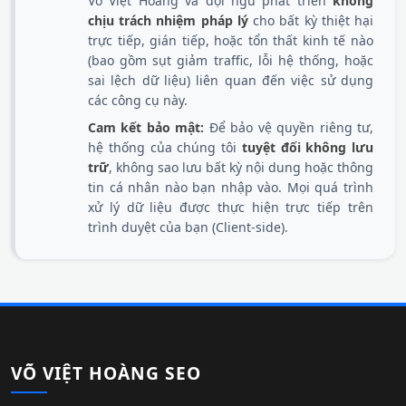
Võ Việt Hoàng và đội ngũ phát triển
không
chịu trách nhiệm pháp lý
cho bất kỳ thiệt hại
trực tiếp, gián tiếp, hoặc tổn thất kinh tế nào
(bao gồm sụt giảm traffic, lỗi hệ thống, hoặc
sai lệch dữ liệu) liên quan đến việc sử dụng
các công cụ này.
Cam kết bảo mật:
Để bảo vệ quyền riêng tư,
hệ thống của chúng tôi
tuyệt đối không lưu
trữ
, không sao lưu bất kỳ nội dung hoặc thông
tin cá nhân nào bạn nhập vào. Mọi quá trình
xử lý dữ liệu được thực hiện trực tiếp trên
trình duyệt của bạn (Client-side).
VÕ VIỆT HOÀNG SEO