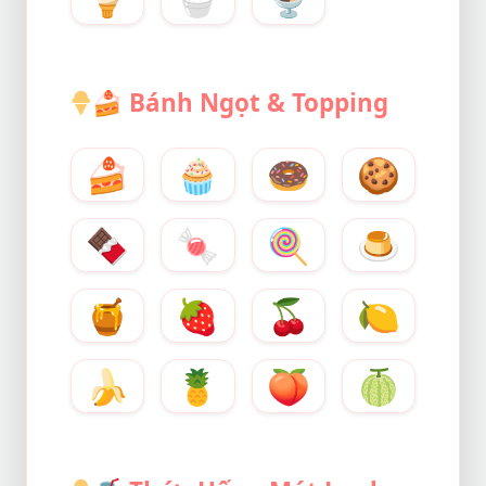
🍰
Bánh Ngọt & Topping
🍰
🧁
🍩
🍪
🍫
🍬
🍭
🍮
🍯
🍓
🍒
🍋
🍌
🍍
🍑
🍈