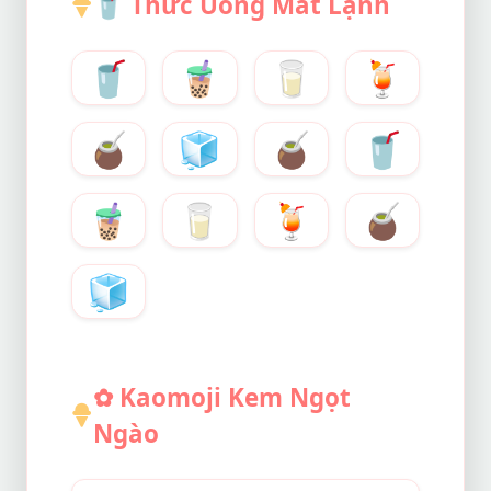
🥤
Thức Uống Mát Lạnh
🥤
🧋
🥛
🍹
🧉
🧊
🧉
🥤
🧋
🥛
🍹
🧉
🧊
✿ Kaomoji Kem Ngọt
Ngào