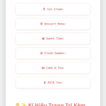
🍦
Ice Cream:
🍨
Dessert Menu:
🧁
Sweet Time:
🍧
Fresh Summer:
🍰
Cake & Tea:
🧋
Milk Tea:
✨
Kí Hiệu Trang Trí Kèm