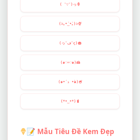
( ˘▽˘)っ
🍦
(⊃｡•́‿•̀｡)⊃
🍨
(っ˘ڡ˘ς)
🧁
(๑♡⌓♡๑)
🍰
(๑•́ ₃ •̀๑)
🍧
(*•‿•*)
🧋
📝
Mẫu Tiêu Đề Kem Đẹp