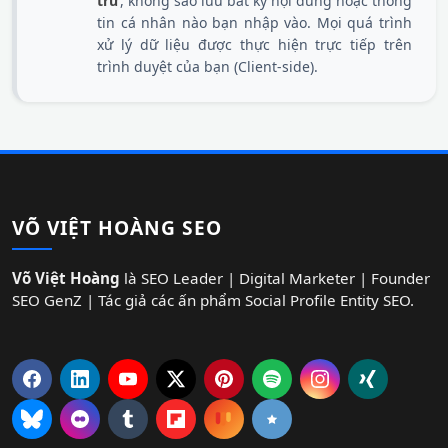
trữ
, không sao lưu bất kỳ nội dung hoặc thông
tin cá nhân nào bạn nhập vào. Mọi quá trình
xử lý dữ liệu được thực hiện trực tiếp trên
trình duyệt của bạn (Client-side).
VÕ VIỆT HOÀNG SEO
Võ Việt Hoàng
là SEO Leader | Digital Marketer | Founder
SEO GenZ | Tác giả các ấn phẩm Social Profile Entity SEO.