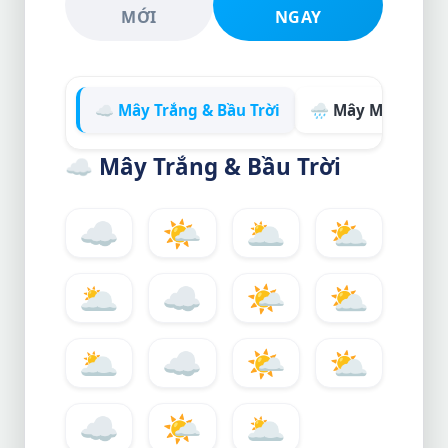
MỚI
NGAY
☁️ Mây Trắng & Bầu Trời
🌧️ Mây Mưa & Gi
☁️
Mây Trắng & Bầu Trời
☁️
🌤️
🌥️
⛅
🌥️
☁️
🌤️
⛅
🌥️
☁️
🌤️
⛅
☁️
🌤️
🌥️