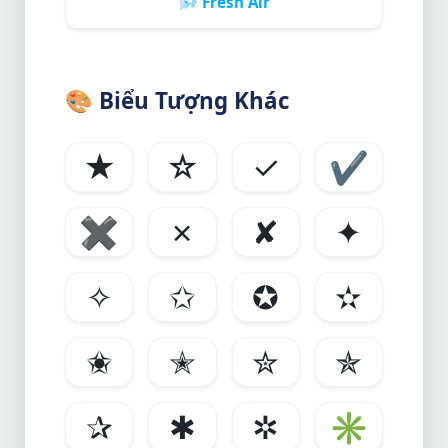
🌬️
Fresh Air
🎨
Biểu Tượng Khác
★
☆
✓
✔
✖
✗
✘
✦
✧
✩
✪
✫
✬
✭
✮
✯
✰
✱
✲
✳