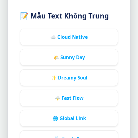
📝
Mẫu Text Không Trung
☁️
Cloud Native
🌤️
Sunny Day
✨
Dreamy Soul
🌩️
Fast Flow
🌐
Global Link