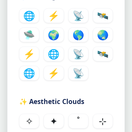
🌐
⚡
📡
🛰️
🛸
🌍
🌎
🌏
⚡
🌐
📡
🛰️
🌐
⚡
📡
✨
Aesthetic Clouds
✧
✦
˚
⊹