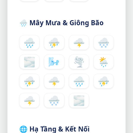
🌧️
Mây Mưa & Giông Bão
🌧️
⛈️
🌩️
🌨️
🌫️
🌬️
🌪️
🌦️
⛈️
🌩️
🌧️
⛈️
🌩️
🌨️
🌫️
🌐
Hạ Tầng & Kết Nối