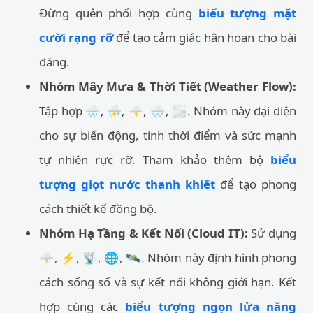
Đừng quên phối hợp cùng
biểu tượng mặt
cười rạng rỡ
để tạo cảm giác hân hoan cho bài
đăng.
Nhóm Mây Mưa & Thời Tiết (Weather Flow):
Tập hợp 🌧️, ⛈️, 🌩️, 🌨️, 🌫️. Nhóm này đại diện
cho sự biến động, tính thời điểm và sức mạnh
tự nhiên rực rỡ. Tham khảo thêm bộ
biểu
tượng giọt nước thanh khiết
để tạo phong
cách thiết kế đồng bộ.
Nhóm Hạ Tầng & Kết Nối (Cloud IT):
Sử dụng
🌩️, ⚡, 📡, 🌐, 🛰️. Nhóm này định hình phong
cách sống số và sự kết nối không giới hạn. Kết
hợp cùng các
biểu tượng ngọn lửa năng