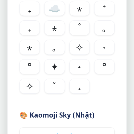
₊
☁️
⋆
⁺
₊
⋆
˚
｡
⋆
｡
✧
˖
°
✦
˖
°
✧
˚
₊
🎨
Kaomoji Sky (Nhật)