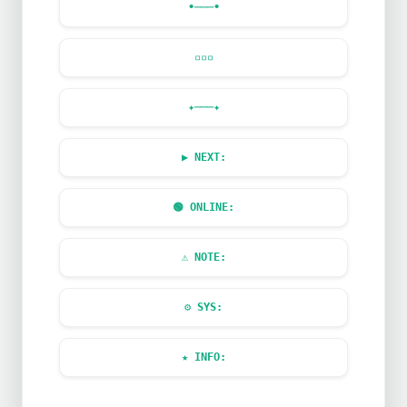
•───•
▫️
▫️
▫️
✦───✦
▶️
NEXT:
🟢
ONLINE:
⚠️
NOTE:
⚙️
SYS:
★ INFO: