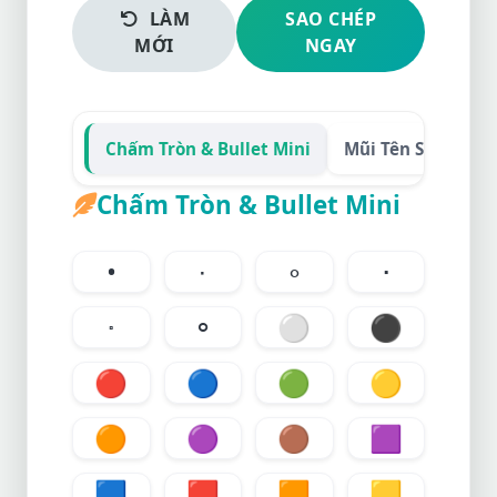
LÀM
SAO CHÉP
MỚI
NGAY
Chấm Tròn & Bullet Mini
Mũi Tên Siêu Nhỏ
Chấm Tròn & Bullet Mini
•
∙
∘
⬝
⬞
⚬
⚪
⚫
🔴
🔵
🟢
🟡
🟠
🟣
🟤
🟪
🟦
🟥
🟧
🟨