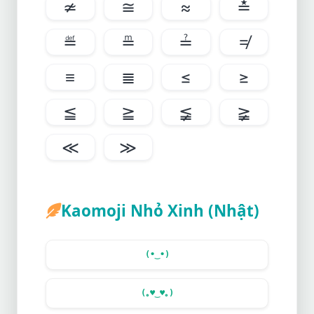
≄
≅
≈
≛
≝
≞
≟
≠
≡
≣
≤
≥
≦
≧
≨
≩
≪
≫
Kaomoji Nhỏ Xinh (Nhật)
(•‿•)
(｡
♥
‿
♥
｡)