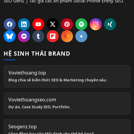
SEO GenZ | Tác giả các ấn phẩm Social Profile Entity SEO.
HỆ SINH THÁI BRAND
Voviethoang.top
Blog chia sẻ kiến thức SEO & Marketing chuyên sâu.
Voviethoangseo.com
Dự án, Case Study SEO, Portfolio.
Seogenz.top
Cộng đồng học tập SEO dành cho thế hệ GenZ.