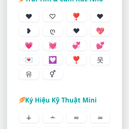
♥
♡
❣
❤
❥
ღ
♥
💖
💗
💓
💞
💕
💌
💟
❣
웃
유
⚥
Ký Hiệu Kỹ Thuật Mini
∔
∸
≂
≃