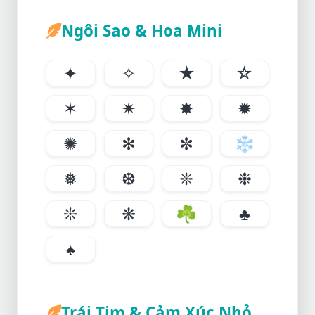
Ngôi Sao & Hoa Mini
✦
✧
★
☆
✶
✷
✸
✹
✺
✻
✼
❄
❅
❆
❈
❉
❊
❋
☘
♣
♠
Trái Tim & Cảm Xúc Nhỏ