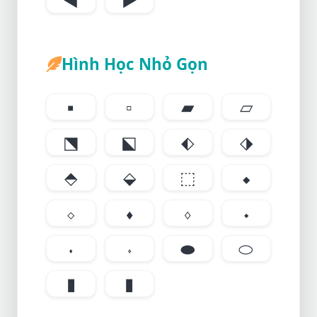
Hình Học Nhỏ Gọn
▪
▫
▰
▱
⬔
⬕
⬖
⬗
⬘
⬙
⬚
⬥
⬦
⬧
⬨
⬩
⬪
⬫
⬬
⬭
▮
▮