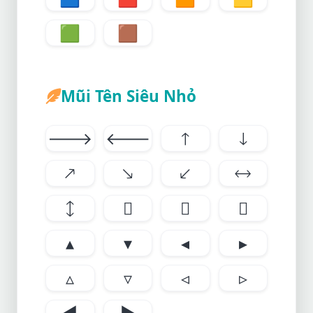
🟩
🟫
Mũi Tên Siêu Nhỏ
🡒
🡐
🡑
🡓
🡕
🡖
🡗
🡘
🡙
🡚
🡛
🡜
▴
▾
◂
▸
▵
▿
◃
▹
◄
►