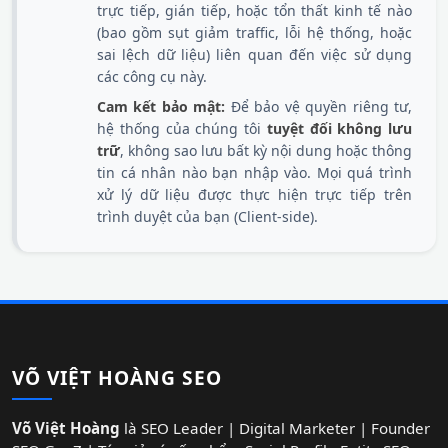
trực tiếp, gián tiếp, hoặc tổn thất kinh tế nào
(bao gồm sụt giảm traffic, lỗi hệ thống, hoặc
sai lệch dữ liệu) liên quan đến việc sử dụng
các công cụ này.
Cam kết bảo mật:
Để bảo vệ quyền riêng tư,
hệ thống của chúng tôi
tuyệt đối không lưu
trữ
, không sao lưu bất kỳ nội dung hoặc thông
tin cá nhân nào bạn nhập vào. Mọi quá trình
xử lý dữ liệu được thực hiện trực tiếp trên
trình duyệt của bạn (Client-side).
VÕ VIỆT HOÀNG SEO
Võ Việt Hoàng
là SEO Leader | Digital Marketer | Founder