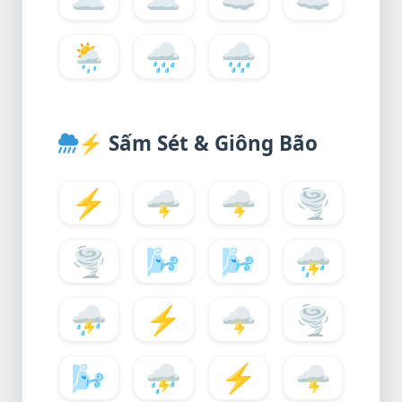
🌦️
🌧️
🌧
⚡
Sấm Sét & Giông Bão
⚡
🌩️
🌩
🌪️
🌪
🌬️
🌬
⛈️
⛈
⚡
🌩️
🌪️
🌬️
⛈️
⚡
🌩️