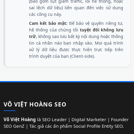
(bao gồm sụt giảm traffic, lỗi hệ thống, hoặc
sai lệch dữ liệu) liên quan đến việc sử dụng
các công cụ này.
Cam kết bảo mật:
Để bảo vệ quyền riêng tư,
hệ thống của chúng tôi
tuyệt đối không lưu
trữ
, không sao lưu bất kỳ nội dung hoặc thông
tin cá nhân nào bạn nhập vào. Mọi quá trình
xử lý dữ liệu được thực hiện trực tiếp trên
trình duyệt của bạn (Client-side).
VÕ VIỆT HOÀNG SEO
Võ Việt Hoàng
là SEO Leader | Digital Marketer | Founder
SEO GenZ | Tác giả các ấn phẩm Social Profile Entity SEO.