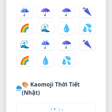
☔
☂️
☂
🌂
🌈
🌊
💧
💦
🌊
☔
☂️
🌂
🌈
💧
💦
🎨
Kaomoji Thời Tiết
(Nhật)
（´∀｀）
☁️