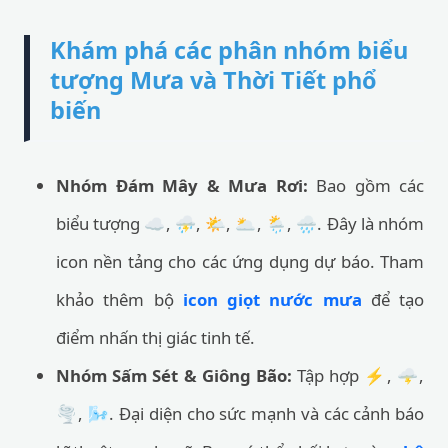
Khám phá các phân nhóm biểu
tượng Mưa và Thời Tiết phổ
biến
Nhóm Đám Mây & Mưa Rơi:
Bao gồm các
biểu tượng ☁️, ⛈️, 🌤️, 🌥️, 🌦️, 🌧️. Đây là nhóm
icon nền tảng cho các ứng dụng dự báo. Tham
khảo thêm bộ
icon giọt nước mưa
để tạo
điểm nhấn thị giác tinh tế.
Nhóm Sấm Sét & Giông Bão:
Tập hợp ⚡, 🌩️,
🌪️, 🌬️. Đại diện cho sức mạnh và các cảnh báo