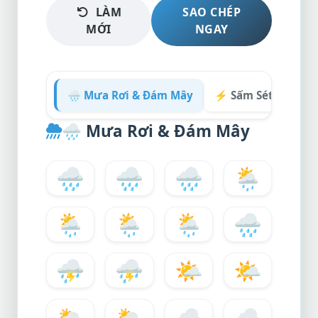
LÀM
SAO CHÉP
MỚI
NGAY
🌧️ Mưa Rơi & Đám Mây
⚡ Sấm Sét & Giông
🌧️
Mưa Rơi & Đám Mây
🌧️
🌧
🌧️
🌦️
🌦
🌦️
🌦️
🌧️
⛈️
⛈
🌤️
🌤
🌥️
🌥
☁️
☁