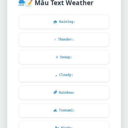
📝
Mẫu Text Weather
🌧️
Raining:
⚡
Thunder:
❄️
Snowy:
☁️
Cloudy:
🌈
Rainbow:
🌊
Tsunami: