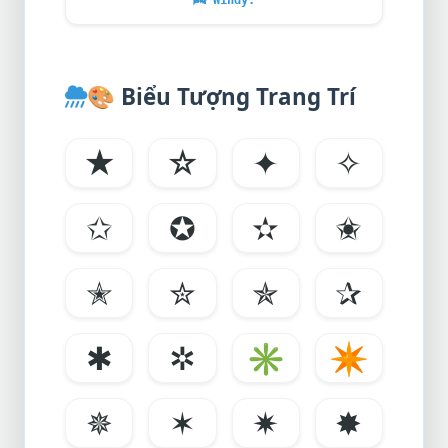
🌬️
Windy:
🎨
Biểu Tượng Trang Trí
★
☆
✦
✧
✩
✪
✫
✬
✭
✮
✯
✰
✱
✲
✳
✴
✵
✶
✷
✸