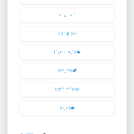
ヽ`
☁️
、ヽ｀
ヽ(｀Д´)ﾉ
⚡
(´｡• ᵕ •｡`)
🌤️
(*^‿^*)
🌈
(づ￣ ³￣)づ
☔
(-_-)
🌧️