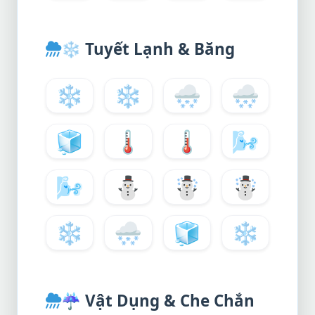
❄️
Tuyết Lạnh & Băng
❄️
❄
🌨️
🌨
🧊
🌡️
🌡
🌬️
🌬
⛄
☃️
☃
❄️
🌨️
🧊
❄️
☔
Vật Dụng & Che Chắn