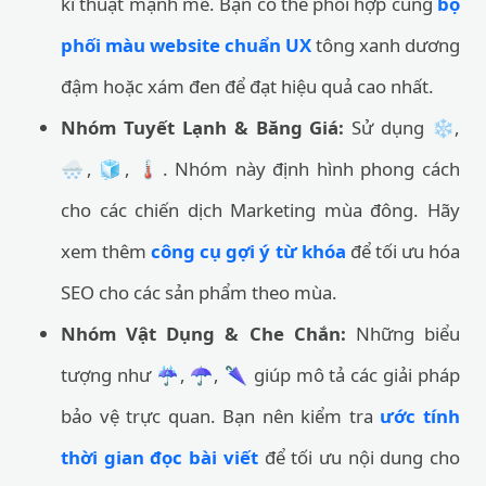
kĩ thuật mạnh mẽ. Bạn có thể phối hợp cùng
bộ
phối màu website chuẩn UX
tông xanh dương
đậm hoặc xám đen để đạt hiệu quả cao nhất.
Nhóm Tuyết Lạnh & Băng Giá:
Sử dụng ❄️,
🌨️, 🧊, 🌡️. Nhóm này định hình phong cách
cho các chiến dịch Marketing mùa đông. Hãy
xem thêm
công cụ gợi ý từ khóa
để tối ưu hóa
SEO cho các sản phẩm theo mùa.
Nhóm Vật Dụng & Che Chắn:
Những biểu
tượng như ☔, ☂️, 🌂 giúp mô tả các giải pháp
bảo vệ trực quan. Bạn nên kiểm tra
ước tính
thời gian đọc bài viết
để tối ưu nội dung cho