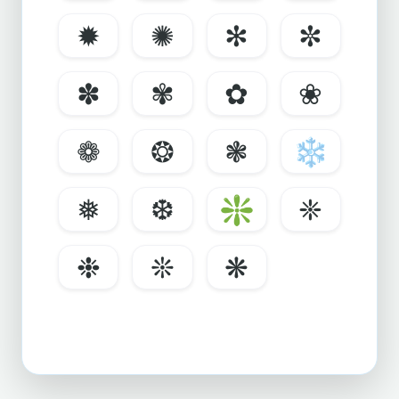
✹
✺
✻
✼
✽
✾
✿
❀
❁
❂
❃
❄
❅
❆
❇
❈
❉
❊
❋