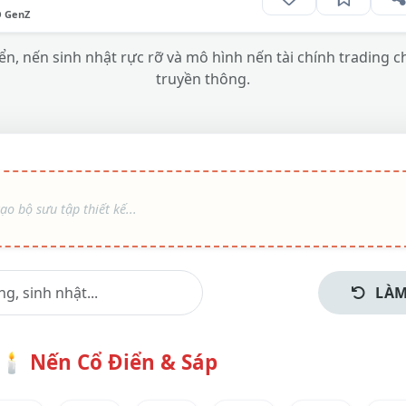
O GenZ
n, nến sinh nhật rực rỡ và mô hình nến tài chính trading c
truyền thông.
LÀM
🕯️
Nến Cổ Điển & Sáp