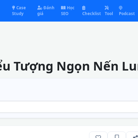
Case
Đánh
Học
Study
giá
SEO
Checklist
Tool
Podcast
ểu Tượng Ngọn Nến Lu