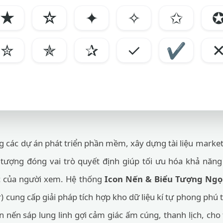
★
☆
✦
✧
✩
✮
✯
✰
✓
✔
 các dự án phát triển phần mềm, xây dựng tài liệu marketi
 tượng đóng vai trò quyết định giúp tối ưu hóa khả năng
ác của người xem. Hệ thống
Icon Nến & Biểu Tượng Ngọ
 cung cấp giải pháp tích hợp kho dữ liệu kí tự phong phú
 nến sáp lung linh gợi cảm giác ấm cúng, thanh lịch, cho