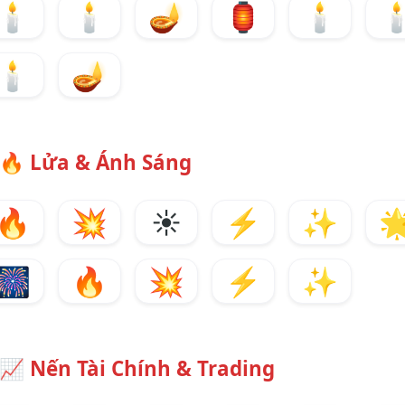
🕯️
🕯
🪔
🏮
🕯️

🕯
🪔
🔥
Lửa & Ánh Sáng
🔥
💥
☀️
⚡
✨

🎆
🔥
💥
⚡
✨
📈
Nến Tài Chính & Trading