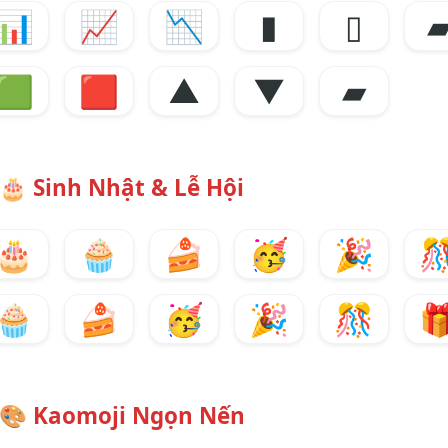
📊
📈
📉
▮
▯
🟩
🟥
▲
▼
▰
🎂
Sinh Nhật & Lễ Hội
🎂
🧁
🍰
🥳
🎉

🧁
🍰
🥳
🎉
🎊

🎨
Kaomoji Ngọn Nến