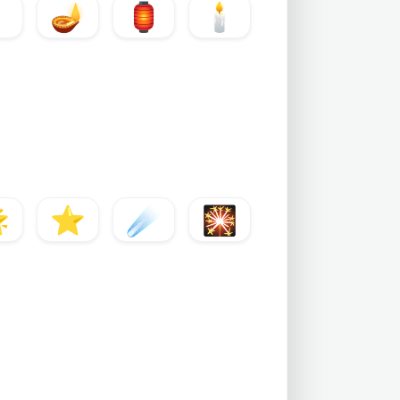

🪔
🏮
🕯️

⭐
☄️
🎇