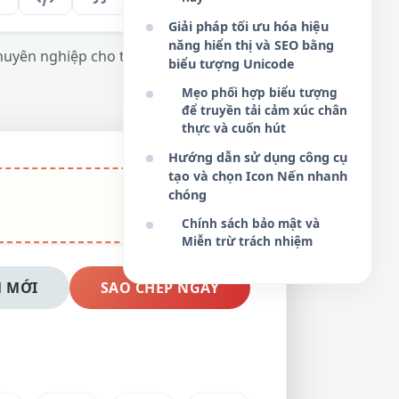
Giải pháp tối ưu hóa hiệu
năng hiển thị và SEO bằng
huyên nghiệp cho thiết kế đồ họa, UI/UX và
biểu tượng Unicode
Mẹo phối hợp biểu tượng
để truyền tải cảm xúc chân
thực và cuốn hút
Hướng dẫn sử dụng công cụ
tạo và chọn Icon Nến nhanh
chóng
Chính sách bảo mật và
Miễn trừ trách nhiệm
 MỚI
SAO CHÉP NGAY