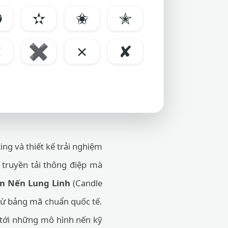
✪
✫
✬
✭
✕
✖
✗
✘
ng và thiết kế trải nghiệm
 truyền tải thông điệp mà
n Nến Lung Linh
(Candle
 từ bảng mã chuẩn quốc tế.
 tới những mô hình nến kỹ