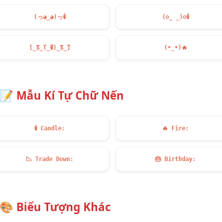
(っ◕‿◕)っ
🕯️
(o_ _)o
🕯️
[̲̅$̲̅(̲̅
🕯️
)̲̅$̲̅]
(•_•)
🔥
📝
Mẫu Kí Tự Chữ Nến
🕯️
Candle:
🔥
Fire:
📉
Trade Down:
🎂
Birthday:
🎨
Biểu Tượng Khác