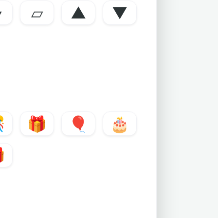
▰
▱
▲
▼

🎁
🎈
🎂
