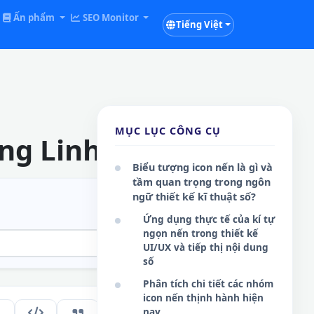
Ấn phẩm
SEO Monitor
Tiếng Việt
MỤC LỤC CÔNG CỤ
ng Linh Online
Biểu tượng icon nến là gì và
tầm quan trọng trong ngôn
ngữ thiết kế kĩ thuật số?
Ứng dụng thực tế của kí tự
ngọn nến trong thiết kế
UI/UX và tiếp thị nội dung
số
Phân tích chi tiết các nhóm
icon nến thịnh hành hiện
nay
200
VI