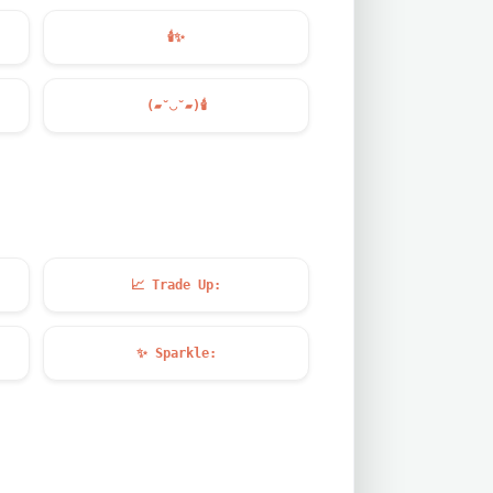
🕯️
✨
(▰˘◡˘▰)
🕯️
📈
Trade Up:
✨
Sparkle: